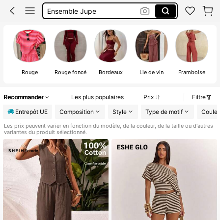
Ensemble Jupe
Ensemble Femme été
Rouge
Rouge foncé
Bordeaux
Lie de vin
Framboise
Recommander
Les plus populaires
Prix
Filtre
Entrepôt UE
Composition
Style
Type de motif
Couleu
Les prix peuvent varier en fonction du modèle, de la couleur, de la taille ou d'autres
variantes du produit sélectionné.