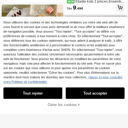
Elladie kids 2 pièces Ensemble
NEW
s et minimaliste, badge New York 6
tricoté côtelé doux couleur café au l
7, étoile à cinq branches, rayures, bl
9
Dès
,49€
ait polyvalent et décontracté pour j
ocs de couleurs vert et jaune, sloga
eune fille printemps/automne, Top à
n lettre, imprimé graphique, confort
manches bouffantes avec nœud bl
able pour un port quotidien, convien
anc 3D et ourlet à volants, pantalon
t pour le printemps, l'été et l'automn
Nous utilisons des cookies et des technologies similaires sur notre site web afin de
long évasé ajusté, tenue deux pièce
e
vous fournir le service que vous avez demandé et de vous offrir la meilleure expérience
s, convient pour le port quotidien, la
de navigation possible. Vous pouvez "Tout rejeter", "Tout accepter" ou définir vos
maison, les loisirs, les vacances, la r
préférences de cookies à tout moment à votre choix. En sélectionnant "Tout accepter",
entrée scolaire
nous définirons tous les cookies optionnels, qui nous aident à analyser le trafic, à offrir
des fonctionnalités améliorées et à personnaliser le contenu et les publicités pour
compléter votre expérience d'achat avec SHEIN. En sélectionnant "Tout rejeter", vous
autorisez l'utilisation des cookies strictement nécessaires qui permettent à notre site
web de fonctionner. Vous pouvez les désactiver en modifiant les paramètres de votre
navigateur, mais cela peut affecter le fonctionnement du site web. Pour en savoir plus
sur les cookies que nous utilisons et pour ajuster vos paramètres de cookies
optionnels, veuillez sélectionner "Gérer les cookies". Pour plus d'informations sur la
manière dont nous traitons les données que nous collectons,
cliquez ici pour consulter
notre Politique de confidentialité.
Genkimix Kids
Tout rejeter
Tout accepter
12
SHEIN Genkimix Kids 2
Entrepôt UE
pièces/set T-shirt à manches court
#4 BEST-SELLERS
de Coton Ensembles de t-shirts pour jeunes filles
Genkimix Kids
es col rond et pantalon avec imprim
Gérer les cookies
AJOUTER AU PANIER
9
Genkimix Kids 2 pièces
Entrepôt UE
é cerise, tenue d'été pour jeune fille
,49€
Ensemble Haut Tricoté à Col Rayé e
10
Dès
,99€
t Pantalon Manches Longues pour
Filles, Tenue Décontractée à la Mo
de pour Enfants, Convient pour le D
ébut de l'Automne