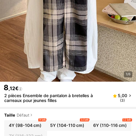
1/6
8
,12€
2 pièces Ensemble de pantalon à bretelles à
5,00
carreaux pour jeunes filles
(3)
Taille
Défaut
9 left
14 left
12 left
4Y
(98-104 cm)
5Y
(104-110 cm)
6Y
(110-116 cm)
7Y
(116-122 cm)