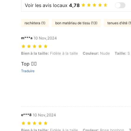
Voir les avis locaux
4,78
rachètera (1)
bon matériau de tissu (13)
tenues d'été (1
m***a
10 Nov,2024
Bien à la taille: Fidèle à la taille, Couleur: Nude, Taille: S
Bien à la taille:
Fidèle à la taille
Couleur:
Nude
Taille:
S
Top 👍🏼
Traduire
o***8
10 Nov,2024
Bien à la taille: Fidèle à la taille, Couleur: Rose bonbon, Taille: M
Bien à la taille:
Fidèle à la taille
Couleur:
Rose bonbon
T