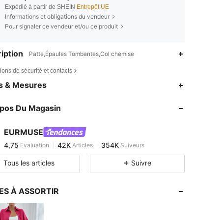
Expédié à partir de SHEIN
Entrepôt UE
Informations et obligations du vendeur
Pour signaler ce vendeur et/ou ce produit
iption
Patte,Épaules Tombantes,Col chemise
ions de sécurité et contacts
4,75
42K
354K
es & Mesures
4,75
42K
354K
opos Du Magasin
4,75
42K
354K
4,75
42K
354K
EURMUSE
4,75
42K
354K
Evaluation
Articles
Suiveurs
n***5
est en train de naviguer
4,75
42K
354K
Tous les articles
Suivre
4,75
42K
354K
4,75
42K
354K
ES À ASSORTIR
4,75
42K
354K
4,75
42K
354K