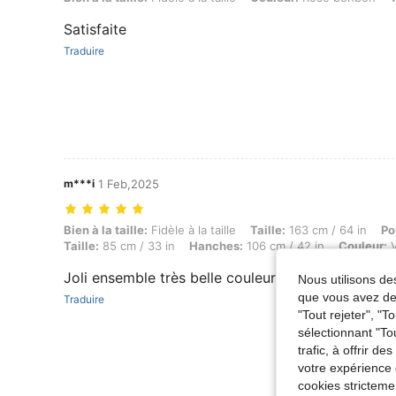
Satisfaite
Traduire
m***i
1 Feb,2025
Bien à la taille: Fidèle à la taille, Taille: 163 cm / 64 in, Poids: 56 kg
Bien à la taille:
Fidèle à la taille
Taille:
163 cm / 64 in
Po
Taille:
85 cm / 33 in
Hanches:
106 cm / 42 in
Couleur:
V
Joli ensemble très belle couleurs
Nous utilisons des
que vous avez dem
Traduire
"Tout rejeter", "
sélectionnant "To
trafic, à offrir d
votre expérience 
cookies stricteme