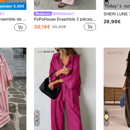
13
13
omiser 5,50€
E
PoPoHouse
pantalon deux pièces pour femmes
PoPoHouse Ensemble 2 pièces pour femmes automne couleur unie coton décontracté chemise à manches longues col et pantalon large ample rose élégant
26,99€
30,19€
30,49€
21
5