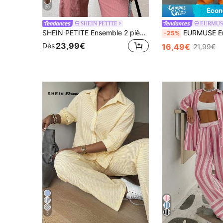
20
Écon
SHEIN PETITE
EURMUS
SHEIN PETITE Ensemble 2 pièces pour femmes Resort avec chemise texturée à simple boutonnage et pantalon décontracté à poches, pour femmes de petite taille
EURMUSE Ensemble de chemise et 
-25%
23,99€
Dès
16,49€
21,99€
5