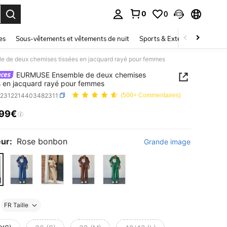
0
0
ouver. Press Enter to select.
es
Sous-vêtements et vêtements de nuit
Sports & Extérieur
Enfant
de deux chemises tissées en jacquard rayé pour femmes
EURMUSE Ensemble de deux chemises
s en jacquard rayé pour femmes
z2312214403482311
(500+ Commentaires)
,99€
ICE AND AVAILABILITY
ur:
Rose bonbon
Grande image
FR Taille