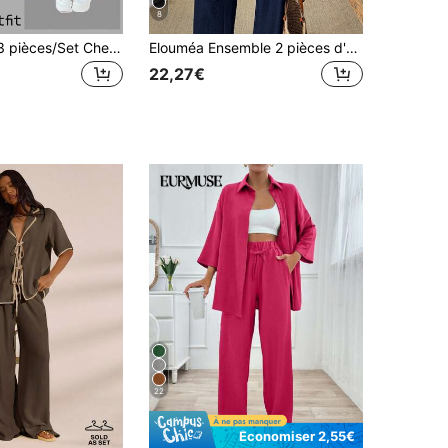
8
SHEIN LUNE 3 pièces/Set Chemise à carreaux monochromes pour femmes, blazer slim et pantalon large. Ensemble automnal, nouveau style 2024, décontracté
Elouméa Ensemble 2 pièces d'été décontracté, chemise et pantalon à cordon de serrage taille, couleur unie
22,27€
22
Économiser 2,55€