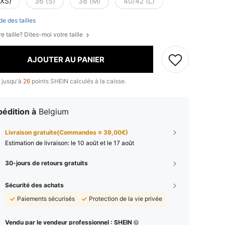
(XS)
36 (S)
38 (M)
40/42 (L)
de des tailles
e taille? Dites-moi votre taille
AJOUTER AU PANIER
 jusqu'à
26
points SHEIN calculés à la caisse.
édition à
Belgium
Livraison gratuite(Commandes ≥ 39,00€)
Estimation de livraison:
le 10 août et le 17 août
30-jours de retours gratuits
Sécurité des achats
Paiements sécurisés
Protection de la vie privée
Vendu par le vendeur professionnel : SHEIN