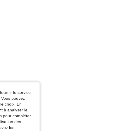
r: Vert, Taille: S
fournir le service
e. Vous pouvez
re choix. En
nt à analyser le
tés pour compléter
lisation des
uvez les