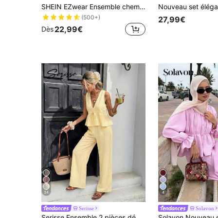
SHEIN EZwear Ensemble chemise et pantalon rayé décontracté pour femmes en vacances, jaune clair, style estival
(500+)
27,99€
22,99€
Dès
34
4
Serisse
Solavon
Serisse Ensemble 2 pièces débardeur rayé et pantalon décontracté pour vacances pour femmes