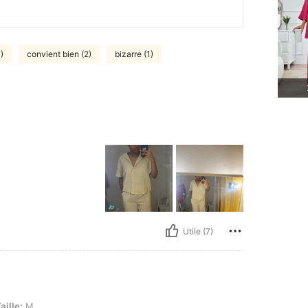
)
convient bien (2)
bizarre (1)
Utile (7)
aille:
M