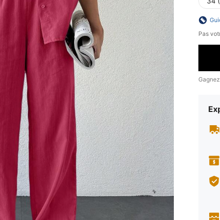
34 
Gui
Pas votr
Gagnez
Exp