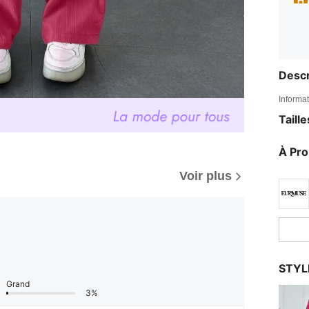
Descr
Informat
Taill
À Pr
Voir plus
STYL
Grand
3%