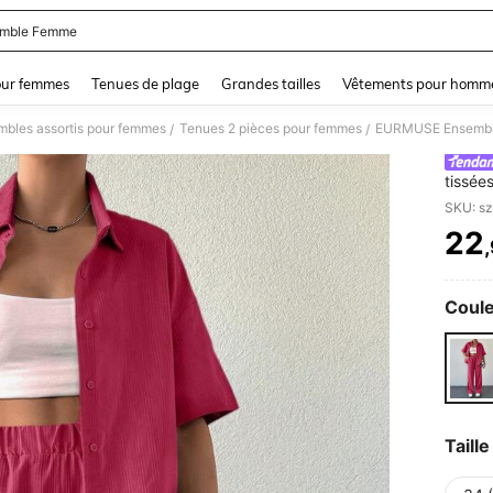
mble Femme
and down arrow keys to navigate search Dernière recherche and Rechercher et Tr
our femmes
Tenues de plage
Grandes tailles
Vêtements pour homm
mbles assortis pour femmes
Tenues 2 pièces pour femmes
EURMUSE Ensemble 
/
/
tissée
SKU: s
22
PR
Coule
Taille