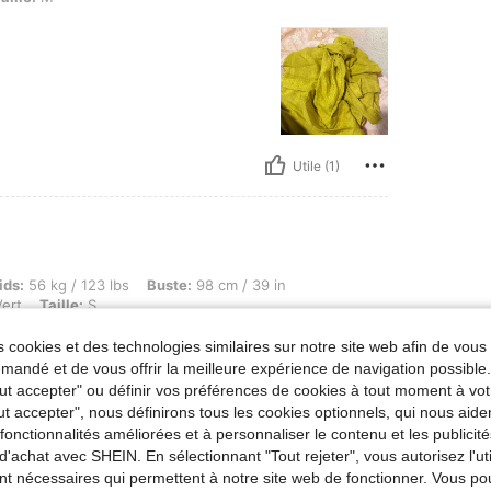
Utile (1)
 / 123 lbs, Buste: 98 cm / 39 in, Taille: 85 cm / 33 in, Hanches: 106 cm / 42 in, Couleu
ids:
56 kg / 123 lbs
Buste:
98 cm / 39 in
ert
Taille:
S
 cookies et des technologies similaires sur notre site web afin de vous 
andé et de vous offrir la meilleure expérience de navigation possibl
Tout accepter" ou définir vos préférences de cookies à tout moment à vot
ut accepter", nous définirons tous les cookies optionnels, qui nous aide
es fonctionnalités améliorées et à personnaliser le contenu et les publici
d'achat avec SHEIN. En sélectionnant "Tout rejeter", vous autorisez l'uti
Utile (0)
nt nécessaires qui permettent à notre site web de fonctionner. Vous po