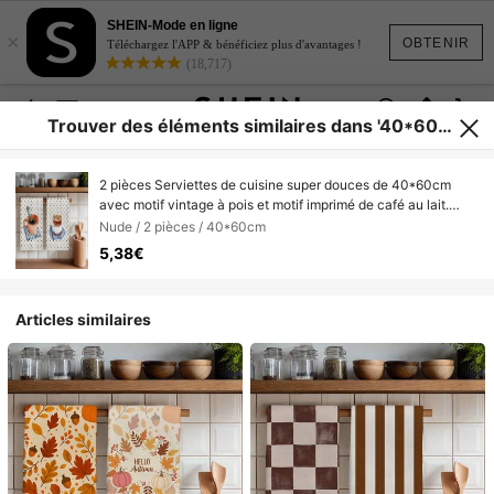
SHEIN-Mode en ligne
×
OBTENIR
Téléchargez l'APP & bénéficiez plus d'avantages !
(18,717)
Trouver des éléments similaires dans '40*60c
m'
2 pièces Serviettes de cuisine super douces de 40*60cm
avec motif vintage à pois et motif imprimé de café au lait.
Idéal pour la cuisine et la salle de bain, parfait pour les
Nude / 2 pièces / 40*60cm
maîtresses de maison et les réunions familiales. Produit
5,38€
ménager essentiel avec un excellent rapport qualité-prix.
Articles similaires