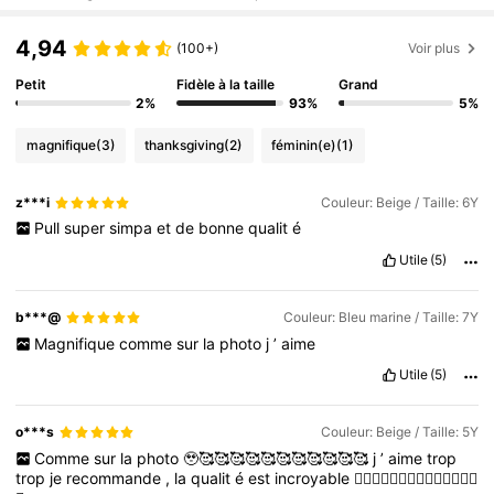
4,94
(100+)
Voir plus
Petit
Fidèle à la taille
Grand
2%
93%
5%
magnifique
(3)
thanksgiving
(2)
féminin(e)
(1)
z***i
Couleur: Beige / Taille: 6Y
Pull
super
simpa
et
de
bonne
qualit
é
Utile
(5)
b***@
Couleur: Bleu marine / Taille: 7Y
Magnifique
comme
sur
la
photo
j
’
aime
Utile
(5)
o***s
Couleur: Beige / Taille: 5Y
Comme
sur
la
photo
🥹🥰🥰🥰🥰🥰🥰🥰🥰🥰🥰🥰
j
’
aime
trop
trop
je
recommande
,
la
qualit
é
est
incroyable
👍🏽👍🏽👍🏽👍🏽🥰🥰🥰🥰🥰🥰