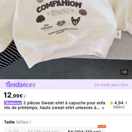
1/8
12
,99€
2 pièces Sweat-shirt à capuche pour enfa
4,94
nts de printemps, hauts sweat-shirt unisexes à
(100+)
col en jean style chiot de dessin animé,
Taille
Défaut
4 left
2-3Y
4Y
(98-104 cm)
5Y
(104-110 cm)