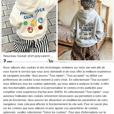
Nouveau Sweat-shirt polyvalent et
personnalisé pour garçons avec im
7
,46€
primé alimentaire créatif, convient p
Sweat-shirt-shirt à enfiler impr
NEW
our le port au printemps et en autom
imé amusant pour jeune garçon, Sw
Nous utilisons des cookies et des technologies similaires sur notre site web afin de
6
ne, parfait pour l'école, les vacance
,80€
eat-shirt-shirt à enfiler doublé de th
vous fournir le service que vous avez demandé et de vous offrir la meilleure expérience
s, les courses et les occasions sport
ermique chaud et confortable pour
de navigation possible. Vous pouvez "Tout rejeter", "Tout accepter" ou définir vos
ives
l'automne/l'hiver
préférences de cookies à tout moment à votre choix. En sélectionnant "Tout accepter",
nous définirons tous les cookies optionnels, qui nous aident à analyser le trafic, à offrir
des fonctionnalités améliorées et à personnaliser le contenu et les publicités pour
compléter votre expérience d'achat avec SHEIN. En sélectionnant "Tout rejeter", vous
autorisez l'utilisation des cookies strictement nécessaires qui permettent à notre site
web de fonctionner. Vous pouvez les désactiver en modifiant les paramètres de votre
navigateur, mais cela peut affecter le fonctionnement du site web. Pour en savoir plus
sur les cookies que nous utilisons et pour ajuster vos paramètres de cookies
optionnels, veuillez sélectionner "Gérer les cookies". Pour plus d'informations sur la