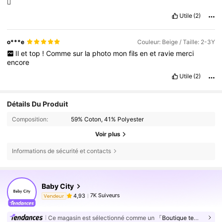
🥰
Utile
(2)
o***e
Couleur: Beige / Taille: 2-3Y
Il
et
top
!
Comme
sur
la
photo
mon
fils
en
et
ravie
merci
encore
Utile
(2)
Détails Du Produit
Composition:
59% Coton, 41% Polyester
Voir plus
Informations de sécurité et contacts
Baby City
7K Suiveurs
4,93
Vendeur
Ce magasin est sélectionné comme un
「Boutique tendance」