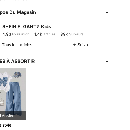
opos Du Magasin
SHEIN ELGANTZ Kids
4,93
1.4K
89K
Evaluation
Articles
Suiveurs
m***a
est en train de naviguer
Tous les articles
Suivre
ES À ASSORTIR
1 Articles
Noir, Taille: 4Y
e style