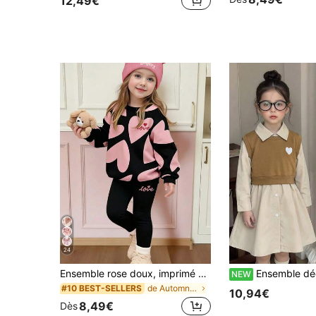
12,49€
24
Ensemble rose doux, imprimé motif géométrique abstrait en forme de cœur mignon pour fille, Sweat-shirt à col rond et manches longues confortable et doux pour jeune fille, leggings, convient pour l'automne/hiver, le quotidien, le Nouvel An, les voyages, la maison, les vacances, la Saint-Valentin, les saisons douillettes
Ensemble décontracté 2 pièces pour filles printemps/automne, robe chemise
NEW
de Automne et hiver Ensembles sweat à capuche et s
#10 BEST-SELLERS
10,94€
8,49€
Dès