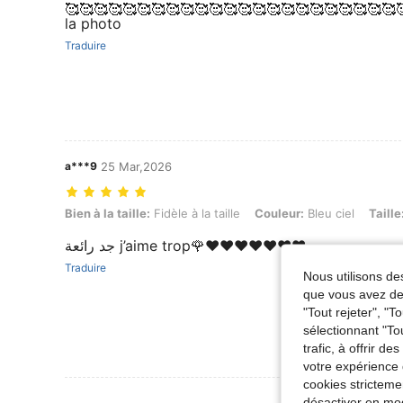
🥰🥰🥰🥰🥰🥰🥰🥰🥰🥰🥰🥰🥰🥰🥰🥰🥰🥰🥰🥰🥰🥰🥰
la photo
Traduire
a***9
25 Mar,2026
Bien à la taille: Fidèle à la taille, Couleur: Bleu ciel, Taille: 7Y
Bien à la taille:
Fidèle à la taille
Couleur:
Bleu ciel
Taille
جد رائعة j’aime trop🌹❤️❤️❤️❤️❤️❤️❤️
Traduire
Nous utilisons des
que vous avez dem
"Tout rejeter", "
sélectionnant "To
trafic, à offrir d
votre expérience 
cookies stricteme
Voir Plus D
désactiver en mod