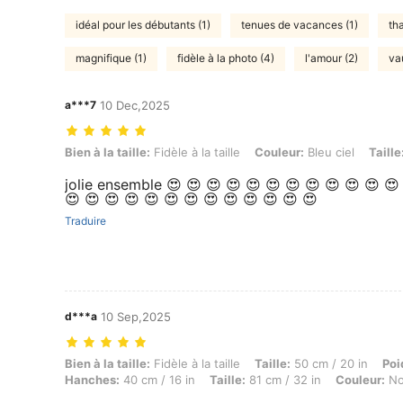
idéal pour les débutants (1)
tenues de vacances (1)
th
magnifique (1)
fidèle à la photo (4)
l'amour (2)
vau
a***7
10 Dec,2025
Bien à la taille: Fidèle à la taille, Couleur: Bleu ciel, Taille: 5Y
Bien à la taille:
Fidèle à la taille
Couleur:
Bleu ciel
Taille
jolie ensemble 😍 😍 😍 😍 😍 😍 😍 😍 😍 😍 😍 😍
😍 😍 😍 😍 😍 😍 😍 😍 😍 😍 😍 😍 😍
Traduire
d***a
10 Sep,2025
Bien à la taille: Fidèle à la taille, Taille: 50 cm / 20 in, Poids: 20 kg 
Bien à la taille:
Fidèle à la taille
Taille:
50 cm / 20 in
Poi
Hanches:
40 cm / 16 in
Taille:
81 cm / 32 in
Couleur:
No