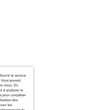
fournir le service
e. Vous pouvez
re choix. En
nt à analyser le
tés pour compléter
lisation des
uvez les
fonctionnement du