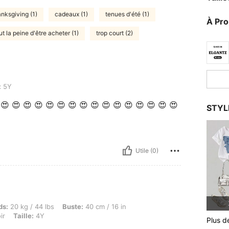
anksgiving (1)
cadeaux (1)
tenues d'été (1)
À Pr
t la peine d'être acheter (1)
trop court (2)
:
5Y
 😍 😍 😍 😍 😍 😍 😍 😍 😍 😍 😍 😍 😍 😍 😍 😍
STYL
Utile (0)
/ 44 lbs, Buste: 40 cm / 16 in, Hanches: 40 cm / 16 in, Taille: 81 cm / 32 in, Couleur: 
ds:
20 kg / 44 lbs
Buste:
40 cm / 16 in
ir
Taille:
4Y
Plus d