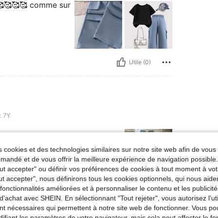
🥰🥰🥰🥰 comme sur
Utile (0)
:
7Y
 cookies et des technologies similaires sur notre site web afin de vous 
andé et de vous offrir la meilleure expérience de navigation possibl
Tout accepter" ou définir vos préférences de cookies à tout moment à vot
ut accepter", nous définirons tous les cookies optionnels, qui nous aide
es fonctionnalités améliorées et à personnaliser le contenu et les publici
Utile (0)
d'achat avec SHEIN. En sélectionnant "Tout rejeter", vous autorisez l'uti
nt nécessaires qui permettent à notre site web de fonctionner. Vous po
'avis
ifiant les paramètres de votre navigateur, mais cela peut affecter le 