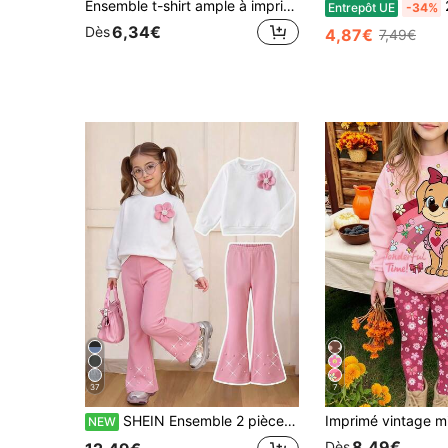
Ensemble t-shirt ample à imprimé lapin et pantalon pour jeune fille, tenue d'été décontractée pour tous les jours et les trajets
2 pièce
Entrepôt UE
-34%
6,34€
Dès
4,87€
7,49€
37
7
SHEIN Ensemble 2 pièces style princesse doux pour jeunes filles, Top à col rond et ourlet côtelé avec accents d'épaule en perles et fleurs en tissu, pantalon évasé à taille élastique avec décoration d'ourlet en perles, coupe ample et douce, tenue épaisse doublée de polaire composite pour le parc d'attractions, les courses et les voyages, printemps/automne
NEW
8,49€
Dès