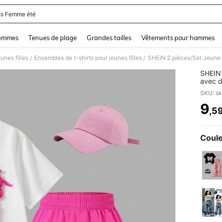
s Femme été
and down arrow keys to navigate search Dernière recherche and Rechercher et Tr
femmes
Tenues de plage
Grandes tailles
Vêtements pour hommes
unes filles
Ensembles de t-shirts pour jeunes filles
/
/
SHEIN 
avec d
ensemb
SKU: s
nœud p
vêteme
9
,5
PR
Coule