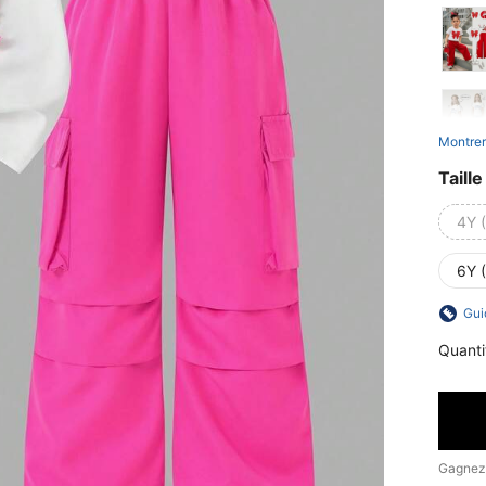
Montrer
Taille
4Y 
6Y 
Gui
Quanti
Gagnez