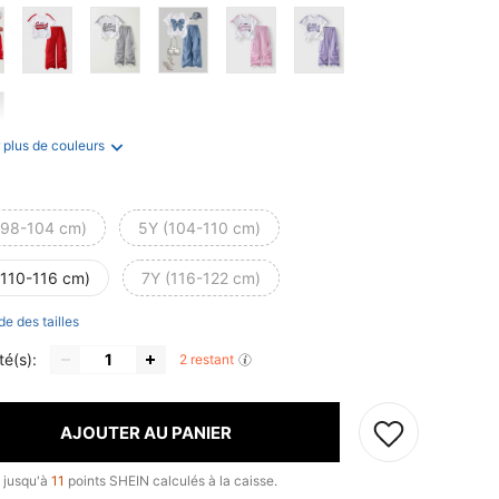
 plus de couleurs
(98-104 cm)
5Y (104-110 cm)
(110-116 cm)
7Y (116-122 cm)
de des tailles
té(s):
2 restant
AJOUTER AU PANIER
 jusqu'à
11
points SHEIN calculés à la caisse.