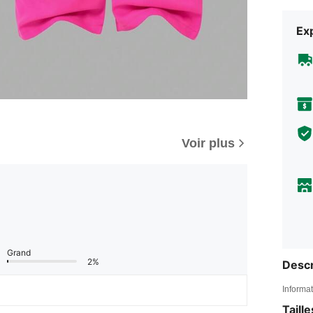
Exp
Voir plus
Grand
2%
Descr
Informat
Taill