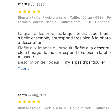
R***K
8 Jul,2025
Bien à la taille: Fidèle à la taille, Taille: 160 cm / 63 in, Poids: 75 k
Bien à la taille:
Fidèle à la taille
Taille:
160 cm / 63 in
Po
Forme du corps:
Triangle
Taille:
97 cm / 38 in
Hanches:
La qualité des produits
:
la qualité est super bien 
s belle ensemble, correspond très bien à la photo 
a description
Fidèle aux images du produit
:
fidèle à la descripti
èle à l’image donné correspond très bien à la pho
mmande
Description de l'odeur
:
il n’y a pas d’particulier
Traduire
a***n
16 Aug,2025
Bien à la taille: Fidèle à la taille, Couleur: Noir, Taille: M
Bien à la taille:
Fidèle à la taille
Couleur:
Noir
Taille:
M