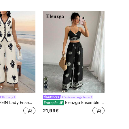
EIN Lady
#Pantalon large boho
dy Ensemble élégant pour femmes, ensemble d'été pour femmes
Elenzga Ensemble de 2 pièces, un top court avec dos nu à bretelles et imprimé vert, et un pantalon décontracté de style vacances
Entrepôt UE
21,99€