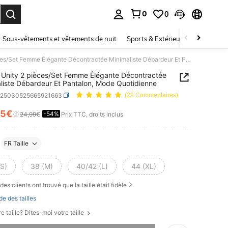
0
0
ouver. Press Enter to select.
Sous-vêtements et vêtements de nuit
Sports & Extérieur
Enfants
SHEIN Unity 2 pièces/Set Femme Élégante Décontractée Minimaliste Débardeur Et Pantalon, Mode Quotidienne
Unity 2 pièces/Set Femme Élégante Décontractée
liste Débardeur Et Pantalon, Mode Quotidienne
z25030525665921663
(29 Commentaires)
25€
-54%
ICE AND AVAILABILITY
24,99€
Prix TTC, droits inclus
FR Taille
(S)
38 (M)
40/42 (L)
44 (XL)
des clients ont trouvé que la taille était fidèle
de des tailles
e taille? Dites-moi votre taille
 ce produit est épuisé.