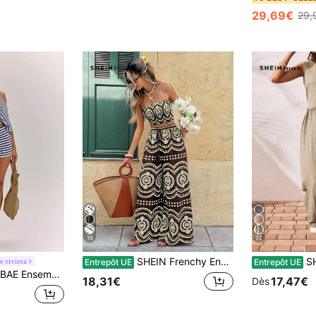
29,69€
29,
16
32
SHEIN Frenchy Ensemble 2 pièces pour femmes vacances décontracté avec top tube court imprimé intégral et pantalon large
SHEIN Fre
 riviera
Entrepôt UE
Entrepôt UE
semble 2 pièces d'été, ensemble 2 pièces décontracté, ensemble 2 pièces confortable, convient pour les vacances à la plage et le port décontracté quotidien, style basique/été/plage/tenue de sortie, ensemble rayé
18,31€
17,47€
Dès