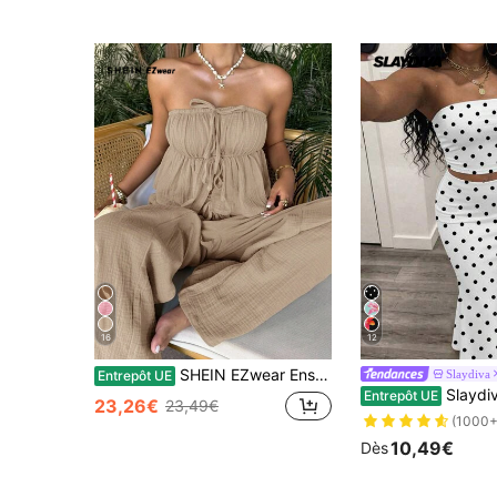
16
12
SHEIN EZwear Ensemble casual de vacances pour femme, top bandeau tressé kaki et pantalon, printemps/été
Slaydiva
Entrepôt UE
Slaydiva Ensemble Top Tube & Jupe Blanc à Pois Noirs,
Entrepôt UE
23,26€
23,49€
(1000+
10,49€
Dès