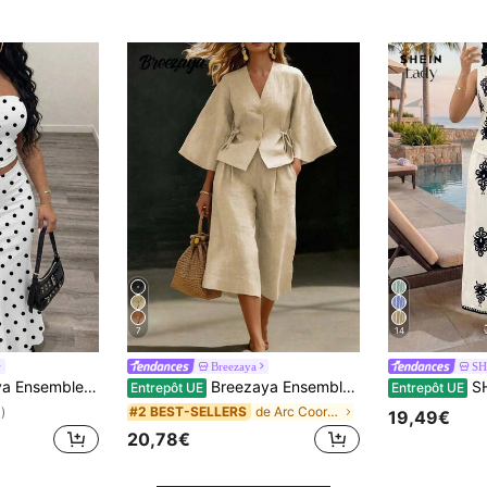
7
14
Breezaya
SH
Tenue de Vacances d'Été Style Bohème Séduisant,Streetwear Y2K pour Sortie en Boîte de Nuit
Breezaya Ensemble 2 pièces décontracté de vacances à la plage, composé d'un cardigan à manches évasées avec nœud décoratif et d'un pantalon large, en fibre de bambou texturée confortable couleur abricot
SHEIN La
Entrepôt UE
Entrepôt UE
de Arc Coordonnées féminines
#2 BEST-SELLERS
)
19,49€
20,78€