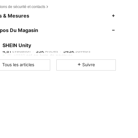
ions de sécurité et contacts
4,81
35K
543K
es & Mesures
4,81
35K
543K
opos Du Magasin
4,81
35K
543K
4,81
35K
543K
SHEIN Unity
4,81
35K
543K
Evaluation
Articles
Suiveurs
n***9
est en train de naviguer
4,81
35K
543K
Tous les articles
Suivre
4,81
35K
543K
4,81
35K
543K
4,81
35K
543K
4,81
35K
543K