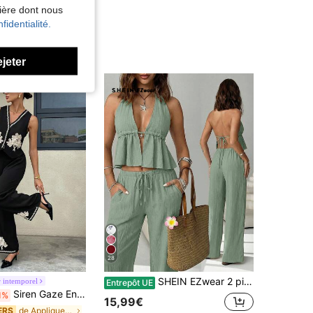
nière dont nous
fidentialité.
ejeter
28
SHEIN EZwear 2 pièces Ensemble Top sans dos et pantalon décontracté pour femmes
 intemporel
Entrepôt UE
Siren Gaze Ensemble deux pièces pour femme, composé d'un gilet fleuri élégant noir et d'un pantalon. Look de navetteur de bureau dans un style old money. Tenue d'été quotidienne en deux pièces pour les femmes. Tenue de bureau décontractée pour femme. Ensemble femme d'été. Vêtements d'été formels pour femme.
1%
15,99€
de Appliques Coordonnées féminines
ERS