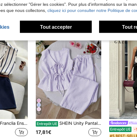
lez sélectionner "Gérer les cookies". Pour plus d'informations sur la ma
ées que nous collectons,
cliquez ici pour consulter notre Politique de con
kies
Tout accepter
Tout r
13
ise sans col et d'une fermeture à un bouton. Confectionné dans un tissu frais et confortable, il convient aussi bien au bureau qu'aux loisirs. Caractéristiques : Ensemble chemise sans manches rayée pour femme, ensemble sans col à simple boutonnage, tenue de bureau simple, ensemble décontracté pour tous les jours, ensemble à la mode.
SHEIN Unity Pantalon droit polyvalent minimaliste à lacets rose rayé, nouveau pour l'été en Europe et en Amérique, ensemble 2 pièces pour femmes
#Noir
Entrepôt UE
Entrepôt UE
-
17,81€
#5 BEST-SELL