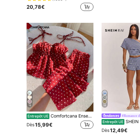
20,78€
16
38
Comfortcana Ensemble 2 pièces femme d'été décontracté rétro pour vacances à la plage, top bébé à bretelles torsadées imprimé pois et pantalon large
#Romance de
Entrepôt UE
SHEIN BAE Ensemble top à manches courtes asymétrique rayé & short taille basse pour femmes, ensemble 2 pièces rayé printemps/été, en
Entrepôt UE
15,99€
Dès
12,49€
Dès