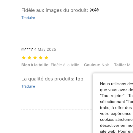
Fidèle aux images du produit
:
🤩🤩
Traduire
m***7
4 May,2025
Bien à la taille: Fidèle à la taille, Couleur: Noir, Taille: M
Bien à la taille:
Fidèle à la taille
Couleur:
Noir
Taille:
M
La qualité des produits
:
top
Nous utilisons des
Traduire
que vous avez dem
"Tout rejeter", "
sélectionnant "To
trafic, à offrir d
votre expérience 
Voir Plus D
cookies stricteme
désactiver en mod
site web. Pour en