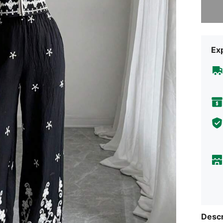
Exp
Descr