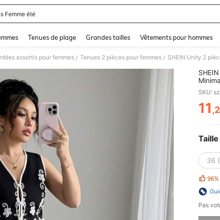
s Femme été
and down arrow keys to navigate search Dernière recherche and Rechercher et Tr
femmes
Tenues de plage
Grandes tailles
Vêtements pour hommes
mbles assortis pour femmes
Tenues 2 pièces pour femmes
/
/
SHEIN 
Minima
SKU: s
11
,
PR
Taille
36 
96%
Gui
Pas votr
Désolés,