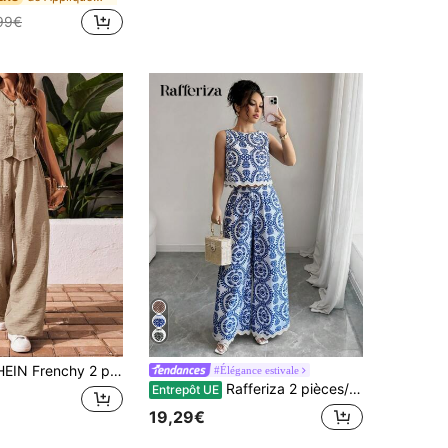
99€
nchy 2 pièces/Set Top décontracté sans manches et pantalon pour femmes, Été
#Élégance estivale
Rafferiza 2 pièces/Set Top sans manches à col rond avec motif plante et pantalon pour femme
Entrepôt UE
19,29€