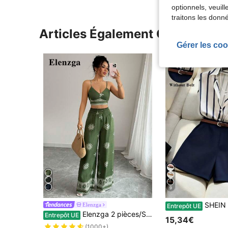
optionnels, veuil
traitons les donn
Articles Également Consultés
Gérer les coo
9
SHEIN Franclia Ensemble sans manches pour femme, simple et à la mode, idéal pour le printemps et l'été. Ce top à rayures verticales blanches et noires se compose d'un short bleu marine, d'une chem
Elenzga
Entrepôt UE
Elenzga 2 pièces/Set Débardeur à imprimé floral vert et pantalon long décontracté pour femmes, style de vacances
Entrepôt UE
15,34€
(1000+)