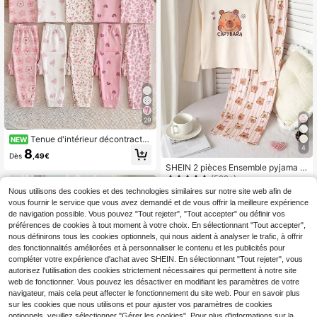
29
Tenue d'intérieur décontracté
NEW
e minimaliste pour fille préadolesce
4
8
Dès
,49€
nte, manches courtes, pantalon lon
SHEIN 2 pièces Ensemble pyjama d
g en tissu côtelé, convient pour le p
écontracté pour filles préadolescen
(500+)
rintemps/été, coupe ajustée, confor
tes, avec Sweat-shirt-shirt col rond
t facile, style doux et féminin
Nous utilisons des cookies et des technologies similaires sur notre site web afin de
8
imprimé de dessins animés rose et p
,74€
vous fournir le service que vous avez demandé et de vous offrir la meilleure expérience
antalon ample en tricot doux et conf
de navigation possible. Vous pouvez "Tout rejeter", "Tout accepter" ou définir vos
ortable, nouveau design
préférences de cookies à tout moment à votre choix. En sélectionnant "Tout accepter",
nous définirons tous les cookies optionnels, qui nous aident à analyser le trafic, à offrir
des fonctionnalités améliorées et à personnaliser le contenu et les publicités pour
compléter votre expérience d'achat avec SHEIN. En sélectionnant "Tout rejeter", vous
autorisez l'utilisation des cookies strictement nécessaires qui permettent à notre site
web de fonctionner. Vous pouvez les désactiver en modifiant les paramètres de votre
navigateur, mais cela peut affecter le fonctionnement du site web. Pour en savoir plus
sur les cookies que nous utilisons et pour ajuster vos paramètres de cookies
optionnels, veuillez sélectionner "Gérer les cookies". Pour plus d'informations sur la