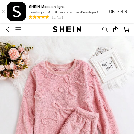
SHEIN-Mode en ligne
×
OBTENIR
Téléchargez l'APP & bénéficiez plus d'avantages !
(18,717)