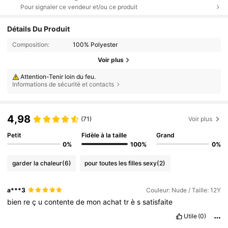
Pour signaler ce vendeur et/ou ce produit
Détails Du Produit
Composition:
100% Polyester
Voir plus
Attention-Tenir loin du feu.
Informations de sécurité et contacts
4,98
(71)
Voir plus
Petit
Fidèle à la taille
Grand
0%
100%
0%
garder la chaleur
(6)
pour toutes les filles sexy
(2)
a***3
Couleur: Nude / Taille: 12Y
bien
re
ç
u
contente
de
mon
achat
tr
è
s
satisfaite
Utile
(0)