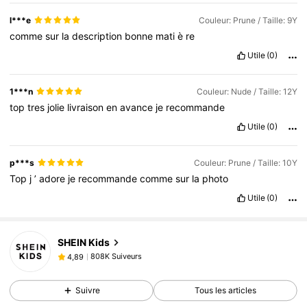
l***e
Couleur: Prune / Taille: 9Y
comme
sur
la
description
bonne
mati
è
re
Utile
(0)
1***n
Couleur: Nude / Taille: 12Y
top
tres
jolie
livraison
en
avance
je
recommande
Utile
(0)
p***s
Couleur: Prune / Taille: 10Y
Top
j
’
adore
je
recommande
comme
sur
la
photo
Utile
(0)
808K Suiveurs
4,89
SHEIN Kids
808K Suiveurs
4,89
808K Suiveurs
4,89
Suivre
Tous les articles
808K Suiveurs
4,89