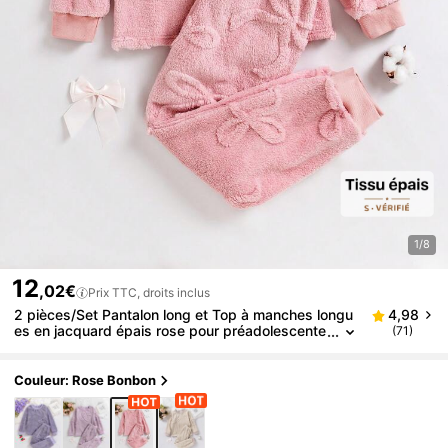
1/8
12
,02€
Prix TTC, droits inclus
2 pièces/Set Pantalon long et Top à manches longu
4,98
es en jacquard épais rose pour préadolescente
(71)
s. Ensemble de tenue de détente confortable, a
dapté pour l'automne/l'hiver
Couleur: Rose Bonbon