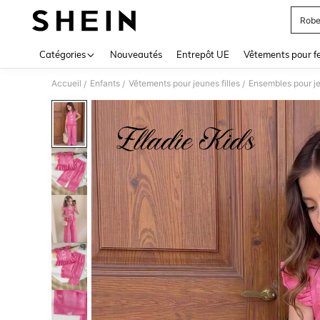
Robe
Use up 
Catégories
Nouveautés
Entrepôt UE
Vêtements pour 
Accueil
Enfants
Vêtements pour jeunes filles
Ensembles pour je
/
/
/