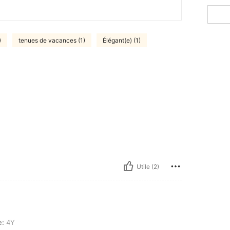
)
tenues de vacances (1)
Élégant(e) (1)
Utile (2)
e:
4Y