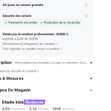
30-jours de retours gratuits
Sécurité des achats
Paiements sécurisés
Protection de la vie privée
Vendu par le vendeur professionnel : SHEIN
Expédié à partir de SHEIN
Informations et obligations du vendeur
Pour signaler ce vendeur et/ou ce produit
iption
Mince,Manches évasées,Lavage en machine, ne pas laver à sec
ions de sécurité et contacts
4,89
4.2K
366K
es & Mesures
4,89
4.2K
366K
opos Du Magasin
4,89
4.2K
366K
4,89
4.2K
366K
Elladie kids
4,89
4.2K
366K
Evaluation
Articles
Suiveurs
3***0
est en train de naviguer