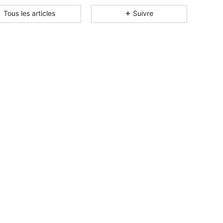
4,89
4.2K
366K
Tous les articles
Suivre
4,89
4.2K
366K
4,89
4.2K
366K
4,89
4.2K
366K
4,89
4.2K
366K