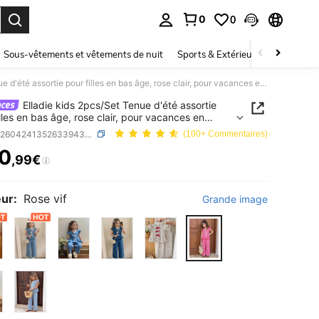
0
0
ouver. Press Enter to select.
Sous-vêtements et vêtements de nuit
Sports & Extérieur
Enfants
Elladie kids 2pcs/Set Tenue d'été assortie pour filles en bas âge, rose clair, pour vacances en famille, chemise à col rond avec nœud papillon, broderie, imprimé, manches volantées et ourlet à volants & short
Elladie kids 2pcs/Set Tenue d'été assortie
illes en bas âge, rose clair, pour vacances en
e, chemise à col rond avec nœud papillon,
SKU: sk260424135263394301050
(100+ Commentaires)
ie, imprimé, manches volantées et ourlet à volants
0
t
,99€
ICE AND AVAILABILITY
ur:
Rose vif
Grande image