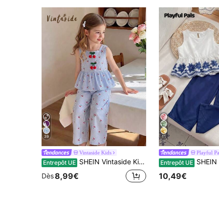
39
11
Vintaside Kids
Playful Pa
SHEIN Vintaside Kids Ensemble de 2 pièces pour jeunes filles : Top sans manches à carreaux et imprimé cerises avec décoration 3D de cerises + Pantalon ample à jambes larges, convient pour le décontracté, la plage, les vacances, l'été
SHEIN Playful Pals Ensemble de débardeur à col rond et pantalon long pour jeunes fill
Entrepôt UE
Entrepôt UE
8,99€
10,49€
Dès