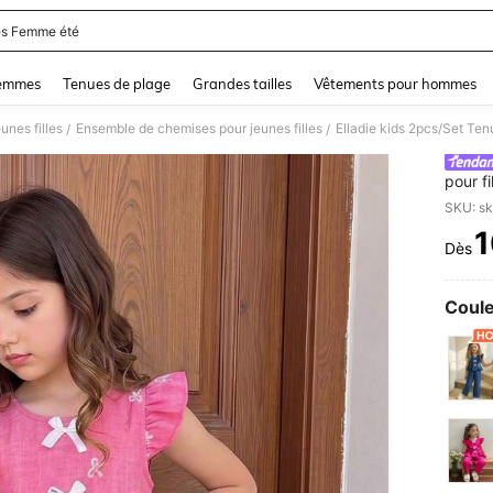
s Femme été
and down arrow keys to navigate search Dernière recherche and Rechercher et Tr
femmes
Tenues de plage
Grandes tailles
Vêtements pour hommes
unes filles
Ensemble de chemises pour jeunes filles
/
/
pour f
famill
broder
1
& shor
Dès
PR
Coule