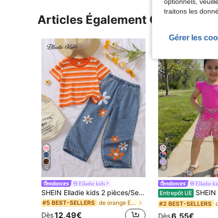
optionnels, veuil
traitons les donn
Articles Également Consultés
Gérer les coo
12
18
Elladie kids
Elladie ki
SHEIN Elladie kids 2 pièces/Set Filles (Petit) Ensemble de T-Shirt de Mode Décontractée Printemps/Été, T-Shirt à Col Rond à Manches Courtes avec Texture Rayée Tricotée Orange et Pantalon Long en Denim Décontracté Bleu avec Décoration Imprimée Florale, Tenue Décontractée Mignonne et Confortable pour Quotidien, École, Vacances, Fête, Convient pour Printemps/Été
SHEIN Elladie kids Ensemble 2 pièces pour jeunes filles, Top rose tricoté à col rond
Entrepôt UE
de orange Ensembles pour jeunes filles
#5 BEST-SELLERS
#2 BEST-SELLERS
12,49€
Dès
6,55€
Dès