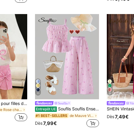
#6 BEST-SELL
(
23
8
Ensemble 2 pièces pour filles de 4-7 ans, T-shirt blanc à manches évasées + jupe-short rayée bleu & blanc, décoration nœud mignon, style européen frais & doux, tissu mousseline bulle respirant, tenue de vacances d'été 2026 pour jeunes filles
Souflis
Vi
Souflis Souflis Ensemble de camisole et pantalon large à imprimé nœud rayé mignon pour jeune fille, vêtements d'été assortis pour vacances en famille, tenue maxi deux pièces
Entrepôt UE
de Rose chaud Ensembles pour jeunes filles
de Mauve Violet Ensembles pour jeunes filles
#1 BEST-SELLERS
7,49€
Dès
7,99€
Dès