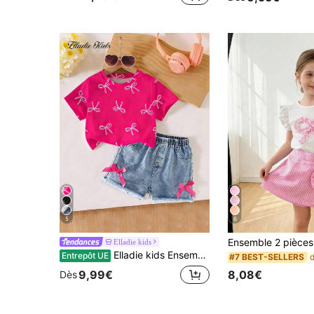
5
6
Elladie kids
Elladie kids Ensemble t-shirt court à manches courtes et short en jean taille élastique avec nœud, style décontracté et doux pour usage quotidien pour filles
Entrepôt UE
#7 BEST-SELLERS
8,08€
9,99€
Dès