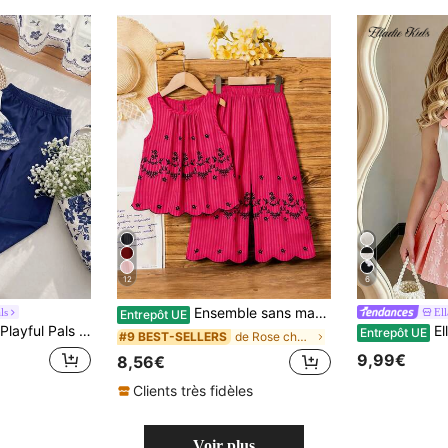
12
6
Ensemble sans manches imprimé rayures rétro pour jeune fille. Motif rayures rétro avec ourlet brodé exquis, top sans manches + pantalon large, confortable et élégant, convient pour les sorties quotidiennes, les vacances, les réunions de famille, un excellent choix pour créer un look élégant pour jeune fille printemps/été.
ls
Ell
Entrepôt UE
es, en tissu rayé avec broderie ajourée, style vintage élégant, convient pour le port quotidien, les sorties et les vacances au printemps et en été
Elladie kids Printemps/Été 
Entrepôt UE
de Rose chaud Ensembles pour jeunes filles
#9 BEST-SELLERS
9,99€
8,56€
Clients très fidèles
Voir plus