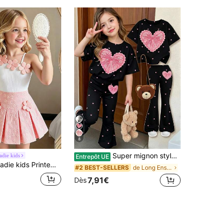
8
Super mignon style ballet mini nœud imprimé, imprimé nœud rose élégant et exquis, chic, tenue assortie sœur/meilleure amie, ensemble 2 pièces top col rond manches courtes & pantalon évasé motif dessin animé simple décontracté pour jeune fille, convient pour l'été, tenues d'été mignonnes pour
adie kids
Entrepôt UE
Jeunes Filles Top sans manches asymétrique avec décoration florale 3D jaune & blanc, jupe courte plissée blanche, doux & mignon, convient pour le port quotidien, l'extérieur, les jeux, les voyages
de Long Ensembles de t-shirts pour jeunes filles
#2 BEST-SELLERS
7,91€
Dès