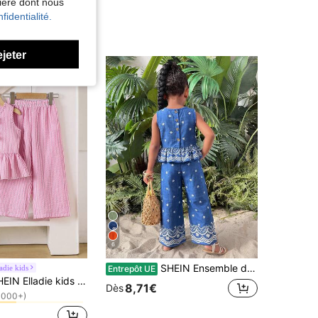
nière dont nous
fidentialité.
ejeter
6
SHEIN Ensemble décontracté de vacances pour jeune fille composé d'un haut sans manches à col ras-du-cou à fleurs et d'un pantalon droit à jambes droites à fleurs
adie kids
Entrepôt UE
de Uni Ensemble débardeur pour jeunes filles
ERS
e kids Ensemble de 2 pièces pour jeune fille : Chemise rayée avec décoration de nœud et pantalon
1000+)
8,71€
Dès
de Uni Ensemble débardeur pour jeunes filles
de Uni Ensemble débardeur pour jeunes filles
ERS
ERS
1000+)
1000+)