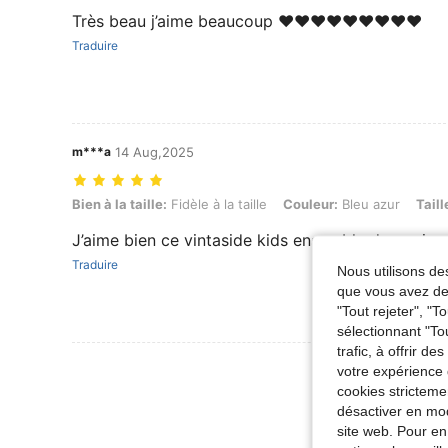
Très beau j’aime beaucoup ❤️❤️❤️❤️❤️❤️❤️❤️❤️
Traduire
m***a
14 Aug,2025
Bien à la taille: Fidèle à la taille, Couleur: Bleu azur, Taille: 4Y
Bien à la taille:
Fidèle à la taille
Couleur:
Bleu azur
Taill
J’aime bien ce vintaside kids ensemble deux piec
Traduire
Nous utilisons des
que vous avez dem
"Tout rejeter", "
sélectionnant "To
trafic, à offrir d
Voir Plus D
votre expérience 
cookies stricteme
désactiver en mod
site web. Pour en