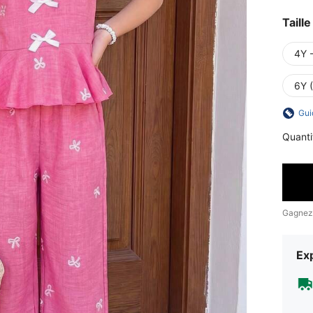
Taille
4Y 
6Y 
Gui
Quanti
Gagnez
Exp