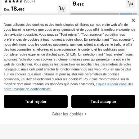
Soutien-gorge sans armature confo
(500+)
simple et mode pour filles avec impr
9
,63€
rtables push-up pour adolescentes,
imé floral cerise et nœud, rembourr
18
convient aux petites poitrines
Dès
,49€
age amovible, ensemble de 3 pièce
s
Nous utilisons des cookies et des technologies similaires sur notre site web afin de
vous fournir le service que vous avez demandé et de vous offrir la meilleure expérience
de navigation possible. Vous pouvez "Tout rejeter", "Tout accepter" ou définir vos
préférences de cookies à tout moment à votre choix. En sélectionnant "Tout accepter",
nous définirons tous les cookies optionnels, qui nous aident à analyser le trafic, à offrir
des fonctionnalités améliorées et à personnaliser le contenu et les publicités pour
compléter votre expérience d'achat avec SHEIN. En sélectionnant "Tout rejeter", vous
autorisez l'utilisation des cookies strictement nécessaires qui permettent à notre site
web de fonctionner. Vous pouvez les désactiver en modifiant les paramètres de votre
navigateur, mais cela peut affecter le fonctionnement du site web. Pour en savoir plus
sur les cookies que nous utilisons et pour ajuster vos paramètres de cookies
optionnels, veuillez sélectionner "Gérer les cookies". Pour plus d'informations sur la
manière dont nous traitons les données que nous collectons,
cliquez ici pour consulter
notre Politique de confidentialité.
Tout rejeter
Tout accepter
8
Girlism
Soutien-gorge fin sans c
Entrepôt UE
Girlism Ensemble de 3 pi
Entrepôt UE
Gérer les cookies
AJOUTER AU PANIER
outure sans armatures pour adolesc
13
èces de soutiens-gorge et bralettes
11
Dès
,77€
entes, sous-vêtements confortable
,95€
pour adolescentes, pour toutes les s
s et polyvalents pour les étudiantes
aisons, design simple et confortable
en développement
avec fronces et rembourrage, bretel
les réglables, doux pour la peau, pu
sh-up, lingerie dos nu