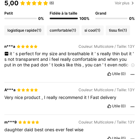
5,00
(6)
Voir plus
Petit
Fidèle à la taille
Grand
0%
100%
0%
logistique rapide
(1)
comfortable
(1)
si cool
(1)
tissu fin
(1)
n***a
Couleur: Multicolore / Taille: 13Y
it
'
s
perfect
for
my
size
and
breathable
it
'
s
really
thin
but
it
'
s
not
transparent
and
i
feel
really
comfortable
and
when
you
put
in
on
the
pad
don
'
t
looks
like
this
,
you
can
'
t
even
notice
it
😍😍😍
Utile
(0)
A***a
Couleur: Multicolore / Taille: 13Y
Very
nice
product
,
I
really
recommend
it
!
Fast
delivery
Utile
(0)
m***9
Couleur: Multicolore / Taille: 13Y
daughter
daid
best
ones
ever
feel
wise
Utile
(0)