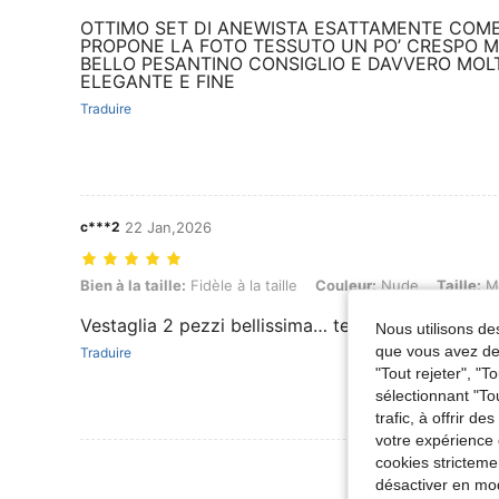
OTTIMO SET DI ANEWISTA ESATTAMENTE COM
PROPONE LA FOTO TESSUTO UN PO’ CRESPO 
BELLO PESANTINO CONSIGLIO E DAVVERO MOL
ELEGANTE E FINE
Traduire
c***2
22 Jan,2026
Bien à la taille: Fidèle à la taille, Couleur: Nude, Taille: M
Bien à la taille:
Fidèle à la taille
Couleur:
Nude
Taille:
M
Vestaglia 2 pezzi bellissima… tessuto primaverile 
Nous utilisons des
que vous avez dem
Traduire
"Tout rejeter", "
sélectionnant "To
trafic, à offrir d
votre expérience 
cookies stricteme
Voir Plus D
désactiver en mod