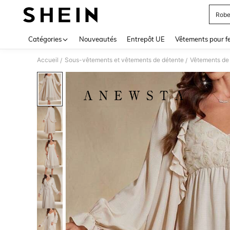
Robe
Use up 
Catégories
Nouveautés
Entrepôt UE
Vêtements pour 
Accueil
Sous-vêtements et vêtements de détente
Vêtements de 
/
/