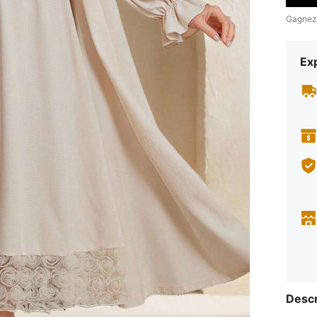
Gagnez
Exp
Descr