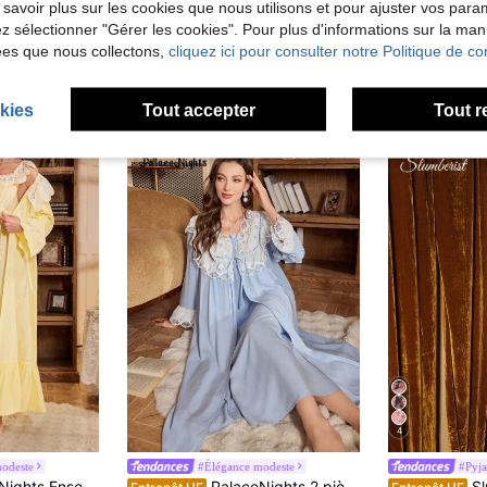
 savoir plus sur les cookies que nous utilisons et pour ajuster vos par
lez sélectionner "Gérer les cookies". Pour plus d'informations sur la ma
ées que nous collectons,
cliquez ici pour consulter notre Politique de con
kies
Tout accepter
Tout r
4
odeste
#Élégance modeste
#Pyja
ache-cœur brodé, une nuisette et un peignoir pour femme. Vêtements pour la saison des fêtes, l'automne et l'hiver.
PalaceNights 2 pièces Ensemble de robe de nuit avec corset style palais en patchwork de dentelle contrastée et robe ample à manches évasées avec ceinture nouée. Tenue pour la saison des fêtes, automne-hiver
Slumberist En