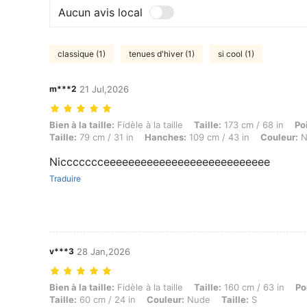
Aucun avis local
classique (1)
tenues d'hiver (1)
si cool (1)
m***2
21 Jul,2026
Bien à la taille: Fidèle à la taille, Taille: 173 cm / 68 in, Poids: 69 k
Bien à la taille:
Fidèle à la taille
Taille:
173 cm / 68 in
Po
Taille:
79 cm / 31 in
Hanches:
109 cm / 43 in
Couleur:
N
Niccccccceeeeeeeeeeeeeeeeeeeeeeeeeee
Traduire
v***3
28 Jan,2026
Bien à la taille: Fidèle à la taille, Taille: 160 cm / 63 in, Poids: 44 kg
Bien à la taille:
Fidèle à la taille
Taille:
160 cm / 63 in
Po
Taille:
60 cm / 24 in
Couleur:
Nude
Taille:
S