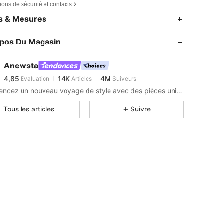
ions de sécurité et contacts
4,85
14K
4M
es & Mesures
4,85
14K
4M
opos Du Magasin
4,85
14K
4M
4,85
14K
4M
Anewsta
4,85
14K
4M
Evaluation
Articles
Suiveurs
s***a
est en train de naviguer
4,85
14K
4M
Commencez un nouveau voyage de style avec des pièces uniques et remarquables qui suscitent une nouvelle inspiration.
4,85
14K
4M
Tous les articles
Suivre
4,85
14K
4M
4,85
14K
4M
4,85
14K
4M