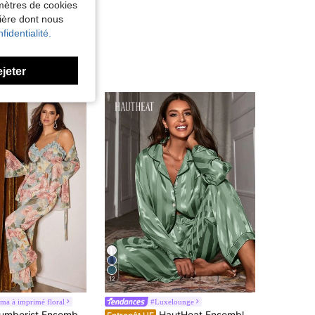
amètres de cookies
nière dont nous
fidentialité.
ejeter
12
ma à imprimé floral
#Luxelounge
de Vert menthe Ensembles de pyjama pour femmes
#9 BEST-SELLERS
semble de vêtements de nuit pour femmes composé d'un débardeur à lacets et d'un peignoir avec imprimé floral
HautHeat Ensemble de pyjama en satin avec bordure contrastée, vêtements d'automne et d'hiver