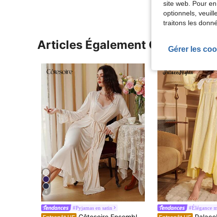
site web. Pour en
optionnels, veuil
traitons les donn
Articles Également Consultés
Gérer les coo
6
#Pyjamas en satin
#Élégance m
Côtesoire Ensemble de pyjama avec robe de chambre à bordure de dentelle contrastée et débardeur, détails confortables et élégants pour la saison des fêtes, automne-hiver
PalaceNights Ensemble de pyjama vintage style palais comprenant un c