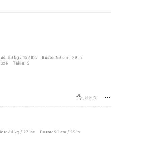
g / 152 lbs, Buste: 99 cm / 39 in, Taille: 79 cm / 31 in, Hanches: 109 cm / 43 in, Coule
ids:
69 kg / 152 lbs
Buste:
99 cm / 39 in
ude
Taille:
S
Utile (0)
 / 97 lbs, Buste: 90 cm / 35 in, Taille: 60 cm / 24 in, Couleur: Nude, Taille: S
ids:
44 kg / 97 lbs
Buste:
90 cm / 35 in