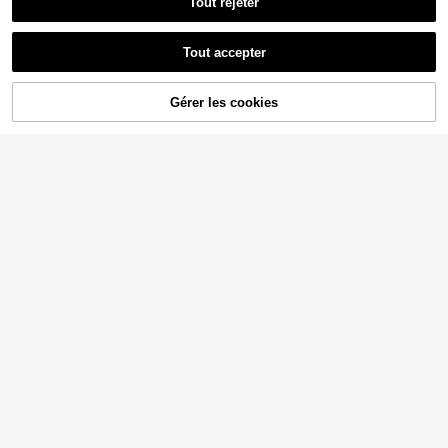
Tout rejeter
Tout accepter
AJOUTER AU
Gérer les cookies
CRAQUEZ DES MAINTENANT
PANIER