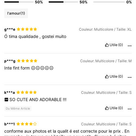
50%
50%
0%
l'amour
(1)
g***e
Couleur: Multicolore / Taille: XL
Ó
tima
qualidade
,
gostei
muito
Utile
(0)
p***g
Couleur: Multicolore / Taille: M
Inte
fint
form
☹️☹️☹️☹️☹️
Utile
(0)
k***a
Couleur: Multicolore / Taille: S
SO
CUTE
AND
ADORABLE
!!!
Utile
(0)
Du Même Article
b***1
Couleur: Multicolore / Taille: S
conforme
aux
photos
et
la
qualit
é
est
correcte
pour
le
prix
.
En