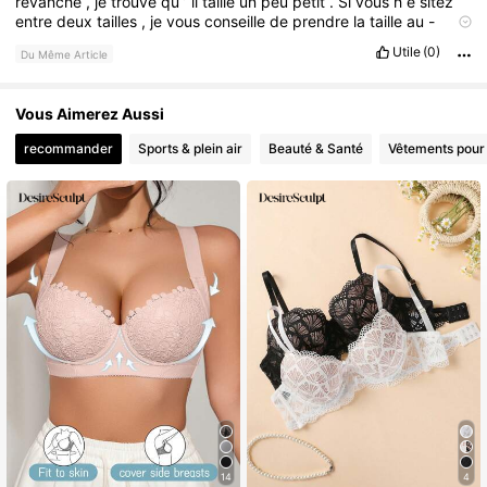
revanche
,
je
trouve
qu
’
il
taille
un
peu
petit
.
Si
vous
h
é
sitez
entre
deux
tailles
,
je
vous
conseille
de
prendre
la
taille
au
-
dessus
pour
ê
tre
plus
à
l
’
aise
.
Malgr
é
cela
,
je
suis
satisfaite
Utile
(0)
Du Même Article
de
mon
achat
.
Vous Aimerez Aussi
recommander
Sports & plein air
Beauté & Santé
Vêtements pou
14
4