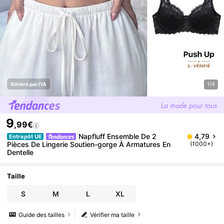
1/4
Généré par l'IA
9
,99€
Napfluff Ensemble De 2
4,79
Entrepôt UE
Pièces De Lingerie Soutien-gorge À Armatures En
(1000+)
Dentelle
Taille
S
M
L
XL
Guide des tailles
Vérifier ma taille