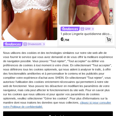
4
QIW
1 pièce Lingerie quotidienne décont
ractée pour femmes, sans fil, sexy,
6
,75€
en dentelle brodée et respirante
Divavoom
Divavoom 1 pièce Souti
Entrepôt UE
en-gorge romantique en dentelle flo
Nous utilisons des cookies et des technologies similaires sur notre site web afin de
8
,41€
rale française avec armatures, remb
vous fournir le service que vous avez demandé et de vous offrir la meilleure expérience
ourré, bretelles réglables pour femm
de navigation possible. Vous pouvez "Tout rejeter", "Tout accepter" ou définir vos
es, soirée en amoureux
préférences de cookies à tout moment à votre choix. En sélectionnant "Tout accepter",
nous définirons tous les cookies optionnels, qui nous aident à analyser le trafic, à offrir
des fonctionnalités améliorées et à personnaliser le contenu et les publicités pour
compléter votre expérience d'achat avec SHEIN. En sélectionnant "Tout rejeter", vous
autorisez l'utilisation des cookies strictement nécessaires qui permettent à notre site
web de fonctionner. Vous pouvez les désactiver en modifiant les paramètres de votre
navigateur, mais cela peut affecter le fonctionnement du site web. Pour en savoir plus
sur les cookies que nous utilisons et pour ajuster vos paramètres de cookies
optionnels, veuillez sélectionner "Gérer les cookies". Pour plus d'informations sur la
manière dont nous traitons les données que nous collectons,
cliquez ici pour consulter
notre Politique de confidentialité.