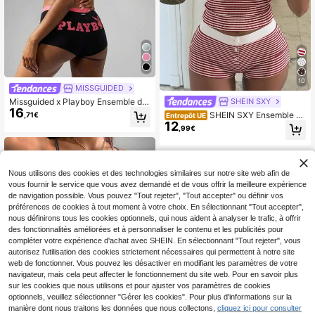
10
MISSGUIDED
SHEIN SXY
Missguided x Playboy Ensemble de
16
ux pièces noir pour femmes, débard
SHEIN SXY Ensemble dé
,71€
Entrepôt UE
eur à fronces à l'avant avec short, t
12
bardeur et short à rayures avec nœ
,99€
enue de détente avec logo, pyjama
ud décoratif pour femmes, pour l'été
d'été, ensemble assorti
Nous utilisons des cookies et des technologies similaires sur notre site web afin de
vous fournir le service que vous avez demandé et de vous offrir la meilleure expérience
de navigation possible. Vous pouvez "Tout rejeter", "Tout accepter" ou définir vos
préférences de cookies à tout moment à votre choix. En sélectionnant "Tout accepter",
nous définirons tous les cookies optionnels, qui nous aident à analyser le trafic, à offrir
des fonctionnalités améliorées et à personnaliser le contenu et les publicités pour
compléter votre expérience d'achat avec SHEIN. En sélectionnant "Tout rejeter", vous
autorisez l'utilisation des cookies strictement nécessaires qui permettent à notre site
web de fonctionner. Vous pouvez les désactiver en modifiant les paramètres de votre
navigateur, mais cela peut affecter le fonctionnement du site web. Pour en savoir plus
sur les cookies que nous utilisons et pour ajuster vos paramètres de cookies
optionnels, veuillez sélectionner "Gérer les cookies". Pour plus d'informations sur la
manière dont nous traitons les données que nous collectons,
cliquez ici pour consulter