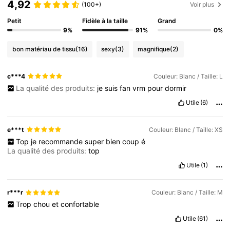
4,92
(100+)
Voir plus
Petit
Fidèle à la taille
Grand
9%
91%
0%
bon matériau de tissu
(16)
sexy
(3)
magnifique
(2)
c***4
Couleur: Blanc / Taille: L
La qualité des produits:
je
suis
fan
vrm
pour
dormir
Utile
(6)
e***t
Couleur: Blanc / Taille: XS
Top
je
recommande
super
bien
coup
é
La qualité des produits:
top
Utile
(1)
r***r
Couleur: Blanc / Taille: M
Trop
chou
et
confortable
Utile
(61)