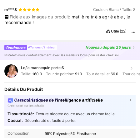
m***8
Couleur: Blanc / Taille: S
Fidèle aux images du produit:
mati
è
re
tr
è
s
agr
é
able
,
je
recommande
!
Utile
(22)
Nouveau
depuis 25 jours
#Tenues d'intérieur
Installez-vous confortablement avec les meilleurs looks pour rester chez soi.
Le/la mannequin porte:
S
Taille:
160.0
Tour de poitrine:
91.0
Tour de taille:
66.0
Tour de h
Détails Du Produit
Caractéristiques de l'intelligence artificielle
Créé basé sur les détails
Tissu tricoté:
Texture tricotée douce avec un charme facile.
Casual:
Décontracté et facile à porter.
Composition:
95% Polyester,5% Élasthanne