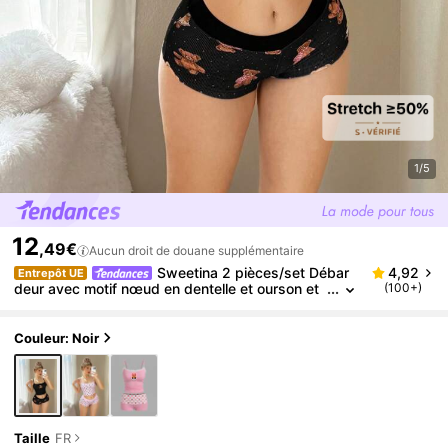
1/5
12
,49€
Aucun droit de douane supplémentaire
Sweetina 2 pièces/set Débar
4,92
Entrepôt UE
deur avec motif nœud en dentelle et ourson et
(100+)
mini-short à super taille basse
Couleur: Noir
Taille
FR