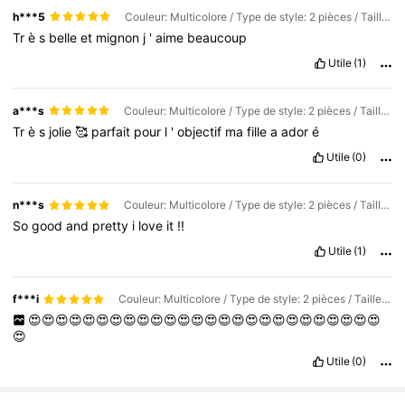
h***5
Couleur: Multicolore / Type de style: 2 pièces / Taille: Taille Unique
Tr
è
s
belle
et
mignon
j
'
aime
beaucoup
Utile
(1)
a***s
Couleur: Multicolore / Type de style: 2 pièces / Taille: Taille Unique
Tr
è
s
jolie
🥰
parfait
pour
l
'
objectif
ma
fille
a
ador
é
Utile
(0)
n***s
Couleur: Multicolore / Type de style: 2 pièces / Taille: Taille Unique
So
good
and
pretty
i
love
it
!!
Utile
(1)
f***i
Couleur: Multicolore / Type de style: 2 pièces / Taille: Taille Unique
😍😍😍😍😍😍😍😍😍😍😍😍😍😍😍😍😍😍😍😍😍😍😍😍😍😍
😍
Utile
(0)