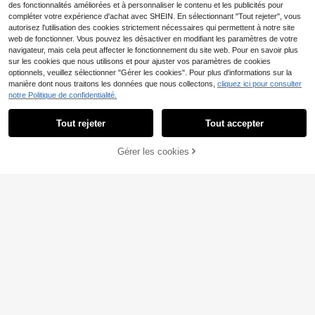
des fonctionnalités améliorées et à personnaliser le contenu et les publicités pour
compléter votre expérience d'achat avec SHEIN. En sélectionnant "Tout rejeter", vous
autorisez l'utilisation des cookies strictement nécessaires qui permettent à notre site
web de fonctionner. Vous pouvez les désactiver en modifiant les paramètres de votre
navigateur, mais cela peut affecter le fonctionnement du site web. Pour en savoir plus
sur les cookies que nous utilisons et pour ajuster vos paramètres de cookies
optionnels, veuillez sélectionner "Gérer les cookies". Pour plus d'informations sur la
manière dont nous traitons les données que nous collectons,
cliquez ici pour consulter
notre Politique de confidentialité.
Tout rejeter
Tout accepter
Gérer les cookies
AJOUTER AU PANIER