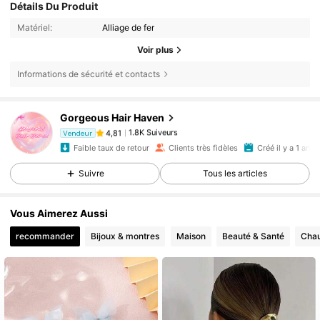
Détails Du Produit
Matériel:
Alliage de fer
Voir plus
Informations de sécurité et contacts
Gorgeous Hair Haven
1.8K Suiveurs
4,81
p***2
est en train de naviguer
Vendeur
1.8K Suiveurs
4,81
Faible taux de retour
Clients très fidèles
Créé il y a 1 an
Suivre
Tous les articles
Vous Aimerez Aussi
recommander
Bijoux & montres
Maison
Beauté & Santé
Chau