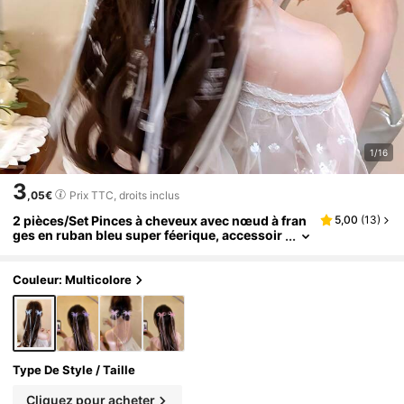
1/16
3
,05€
Prix TTC, droits inclus
2 pièces/Set Pinces à cheveux avec nœud à fran
5,00
(
13
)
ges en ruban bleu super féerique, accessoir
es capillaires atmosphériques - Convient au
x femmes et aux filles, essentiel quotidien
Couleur: Multicolore
Type De Style / Taille
Cliquez pour acheter