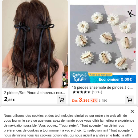
s/été, Accessoires pour cheveux
pour le port quotidien, les rendez-v
ous, l'école, les fêtes et les représe
ntations
Économiser 0,09€
15 pièces Ensemble de pinces à ch
eveux à fleurs en tissu, coiffe de ma
(100+)
2 pièces/Set Pince à cheveux nœu
riée, accessoires pour cheveux à fle
d papillon avec long ruban pour fem
2
3
,86€
urs de couleur unie avec centre en
Dès
,39€
-2%
3,48€
mes, convient pour le port quotidie
strass, convient aux femmes, pour f
n, accessoires mignons, Saint-Vale
ête, rassemblement, port quotidien,
ntin
décoration de fleurs d'Halloween, é
Nous utilisons des cookies et des technologies similaires sur notre site web afin de
pingle à cheveux
vous fournir le service que vous avez demandé et de vous offrir la meilleure expérience
de navigation possible. Vous pouvez "Tout rejeter", "Tout accepter" ou définir vos
préférences de cookies à tout moment à votre choix. En sélectionnant "Tout accepter",
nous définirons tous les cookies optionnels, qui nous aident à analyser le trafic, à offrir