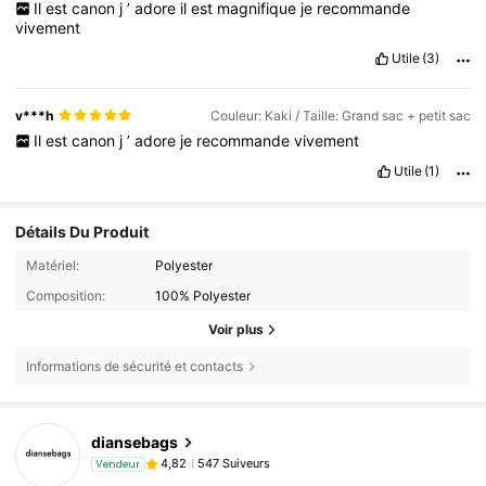
Il
est
canon
j
’
adore
il
est
magnifique
je
recommande
💜❣️💛💜💚💛💜💜💚🤍💜💚🤍💚🩶💜💚🤍💜💚🤍💜🩶💚💜💚💜🩶💜💚
vivement
🤍💜🩶💚💚🤍💜💚🩶💜🤍💜💚💚💜🩶💚💜🩶💚🤍💜💜
Utile
(3)
v***h
Couleur: Kaki / Taille: Grand sac + petit sac
Il
est
canon
j
’
adore
je
recommande
vivement
Utile
(1)
Détails Du Produit
Matériel:
Polyester
Composition:
100% Polyester
Voir plus
Informations de sécurité et contacts
diansebags
547 Suiveurs
4,82
Vendeur