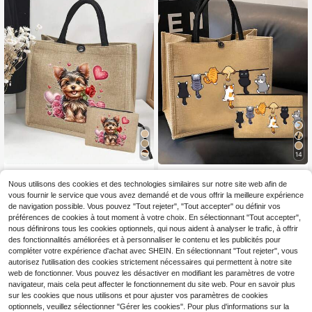
e travail, comme cadeau.
14
Sac fourre-tout avec pochette à co
Sac fourre-tout imprimé chat, sac à
4
4
smétiques motif chien de dessin ani
main minimaliste en lin, sac de voya
Nous utilisons des cookies et des technologies similaires sur notre site web afin de
Dès
,04€
Dès
,08€
mé, sac à main mode spacieux moti
ge et de courses pour supermarché,
vous fournir le service que vous avez demandé et de vous offrir la meilleure expérience
f Yorkshire Terrier, impression de chi
grande capacité, portable, convient
de navigation possible. Vous pouvez "Tout rejeter", "Tout accepter" ou définir vos
en mignonne - sac à provisions réut
aux femmes, étudiantes, employées
préférences de cookies à tout moment à votre choix. En sélectionnant "Tout accepter",
ilisable, bandoulière durable, idéal p
de bureau. Cadeau pour la Saint-Va
nous définirons tous les cookies optionnels, qui nous aident à analyser le trafic, à offrir
our le shopping et les cadeaux, gran
lentin, Noël, Nouvel An, anniversair
des fonctionnalités améliorées et à personnaliser le contenu et les publicités pour
d sac d'épaule de plage pour femm
e
e à grande capacité
compléter votre expérience d'achat avec SHEIN. En sélectionnant "Tout rejeter", vous
autorisez l'utilisation des cookies strictement nécessaires qui permettent à notre site
web de fonctionner. Vous pouvez les désactiver en modifiant les paramètres de votre
navigateur, mais cela peut affecter le fonctionnement du site web. Pour en savoir plus
sur les cookies que nous utilisons et pour ajuster vos paramètres de cookies
optionnels, veuillez sélectionner "Gérer les cookies". Pour plus d'informations sur la