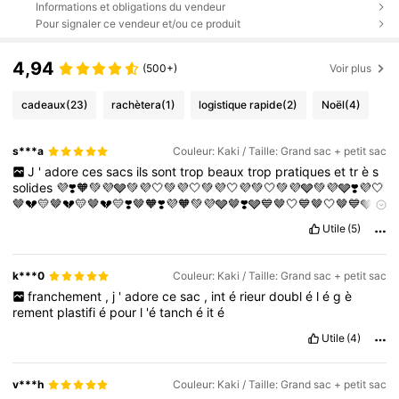
Informations et obligations du vendeur
Pour signaler ce vendeur et/ou ce produit
4,94
(500+)
Voir plus
cadeaux
(23)
rachètera
(1)
logistique rapide
(2)
Noël
(4)
s***a
Couleur: Kaki / Taille: Grand sac + petit sac
J
'
adore
ces
sacs
ils
sont
trop
beaux
trop
pratiques
et
tr
è
s
solides
💜❣️🧡💚💜🩶💚💜🤍💚💜🤍💚💜🤍💜💚🤍💚💜🩶💚💜🩶❣️💜🤍
🤎💔💛🤎💔💛🤎💔💛❣️🤎🧡❣️💜🧡💚💜🩶🤎❣️🩶💙🤎🤍💙🤎🤍🤎💙🩶❣️
💜🩶❣️💜🩶❣️🤎🩶❣️💜🩶❤️🩶🤎❣️🧡❣️❤️🧡❣️❤️💛❣️❤️💛💔🩶🤎🤍💚💜🤍
Utile
(5)
💚💜🩶💚💜💚🩶💜💚🩶💜💚🩶💫💚🤍💫💚💫🤍🤍💚💫💚🩶💫💚🩶💫
💚🤍💜💙💜🤍💜💚🤍🤍💚💫💙🤍💫💫💚🤍💙💜🤍🤍💚💜💚🤍💜💫💙
🤍💚🤍💜💙🤍💫💚🤍💫🤍💚💫💫💙🤍🤍💚💫💙💫🤍💙💦🤍💙🤍💫💚
k***0
Couleur: Kaki / Taille: Grand sac + petit sac
🩶💫💚🤍💫💚🩶💫💚🩶💜💚💜🩶💚🩶💜💙🩶💜💚💜🩶💚💫🩶💙🩶💫
franchement
,
j
'
adore
ce
sac
,
int
é
rieur
doubl
é
l
é
g
è
💙🕳💫💚🩶💫💚🩶💫💙🤍💫💙💫🤍💙🤍💫🩶💫💙💜💚🩶🤍💚💫💙💫
rement
plastifi
é
pour
l
'é
tanch
é
it
é
🤍💫💙🤍🤍💙💫💙💣💫💣💙💫💫💫💣💢💫💢💣💣💢💫💣💙💫💙🤍💫
💢💢💣💫💙🤍💜💚🩶💚🧡💜💛💜💔💔💛❤️‍🩹❣️💛💜💛❣️💜💛❣️💜💛💜❣️
Utile
(4)
💛💜❣️💛💔💜💛💔🤎💔💜💛💜💔💛💙💜💛💜💙💛💙🤍💜🤍💙💜🤍💙🤎
💙🤍🤎💙🤍💜🤍💜💙🤍💙💜🤍💙💜💙🤍🤎🤎💙🤍🤍💙🤎💙🤎🤍💙🤍
🤎🤍💙🤎🤍💙🤎🤎🤍💙🤎💙💛💙💛🤎💛💔💜💔💛💜💔💛🤎💙💛🤎💙
v***h
Couleur: Kaki / Taille: Grand sac + petit sac
💛🤎💛💙🤎💙🤍💜💙💛💜🤍💚💜🩶💜💚💚🩶💜🩶💜💚🩶💜💚💜🧡❣️🤍