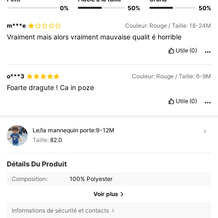
0%
50%
50%
m***e
Couleur: Rouge / Taille: 18-24M
Vraiment
mais
alors
vraiment
mauvaise
qualit
é
horrible
Utile
(0)
o***3
Couleur: Rouge / Taille: 6-9M
Foarte
dragute
!
Ca
in
poze
Utile
(0)
Le/la mannequin porte:
9-12M
Taille:
82.0
Détails Du Produit
Composition:
100% Polyester
Voir plus
Informations de sécurité et contacts