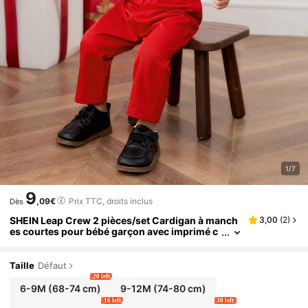
1/7
9
,09€
Prix TTC, droits inclus
Dès
SHEIN Leap Crew 2 pièces/set Cardigan à manch
3,00
(
2
)
es courtes pour bébé garçon avec imprimé c
œur et nœud papillon, et pantalon à taille éla
stique. Style décontracté et mignon, adapté pour
le printemps/été, les anniversaires, baptêmes, 1e
Taille
Défaut
r anniversaire, galas, représentations, mariages,
20 left
etc.
6-9M
(68-74 cm)
9-12M
(74-80 cm)
16 left
30 left