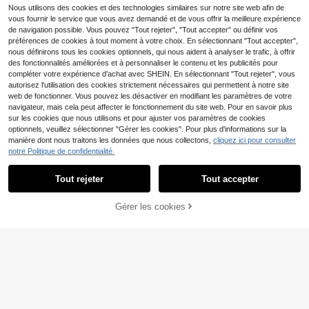
le pour bébé garçon, adaptée pour
s à 3 ans
Nous utilisons des cookies et des technologies similaires sur notre site web afin de
l'intérieur, l'extérieur, le quotidien, le
vous fournir le service que vous avez demandé et de vous offrir la meilleure expérience
s sports, les fêtes, les séances phot
de navigation possible. Vous pouvez "Tout rejeter", "Tout accepter" ou définir vos
o, les vacances, les mariages, les b
préférences de cookies à tout moment à votre choix. En sélectionnant "Tout accepter",
aby-showers, les baptêmes et les 1
nous définirons tous les cookies optionnels, qui nous aident à analyser le trafic, à offrir
ers anniversaires, printemps/été
des fonctionnalités améliorées et à personnaliser le contenu et les publicités pour
compléter votre expérience d'achat avec SHEIN. En sélectionnant "Tout rejeter", vous
autorisez l'utilisation des cookies strictement nécessaires qui permettent à notre site
web de fonctionner. Vous pouvez les désactiver en modifiant les paramètres de votre
navigateur, mais cela peut affecter le fonctionnement du site web. Pour en savoir plus
sur les cookies que nous utilisons et pour ajuster vos paramètres de cookies
optionnels, veuillez sélectionner "Gérer les cookies". Pour plus d'informations sur la
manière dont nous traitons les données que nous collectons,
cliquez ici pour consulter
notre Politique de confidentialité.
Costume de gentleman pour bébé g
Tout rejeter
Tout accepter
arçon pour la Saint-Valentin, chemi
8
,74€
se blanche à manches courtes ave
SHEIN Ensemble 2 pièces compren
c pantalon imprimé en forme de cœ
Gérer les cookies
AJOUTER AU PANIER
ant une chemise à motif rayé et un
ur. Ce look rend le bébé encore plus
5 restant
short décontracté avec ceinture, te
mignon et convient aux fêtes ou à u
9
nue de style gentleman pour bébé g
ne utilisation quotidienne.
,37€
arçon, convient pour les fêtes d'ann
iversaire, les raves, les soirées, les r
eprésentations, les mariages, les ba
by showers et la célébration du 1er
anniversaire