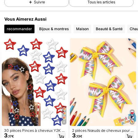
Suivre
Tous les articles
Vous Aimerez Aussi
recommander
Bijoux & montres
Maison
Beauté & Santé
Chau
4
30 pièces Pinces à cheveux Y2K p
2 pièces Nœuds de cheveux pour la
3
3
our femmes, couleurs mélangées, ét
rentrée scolaire pour filles, pinces c
,17€
,13€