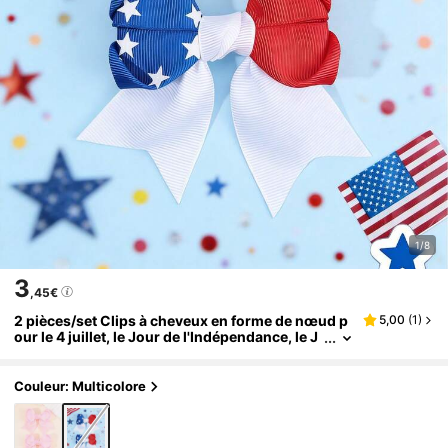
1/8
3
,45€
2 pièces/set Clips à cheveux en forme de nœud p
5,00
(
1
)
our le 4 juillet, le Jour de l'Indépendance, le J
our du Souvenir, accessoires de cheveux en f
orme d'étoile en tissu de couleur rouge, blanc et b
leu, convient pour les fêtes nationales, le Jour du
Couleur: Multicolore
Souvenir, les cadeaux de fête