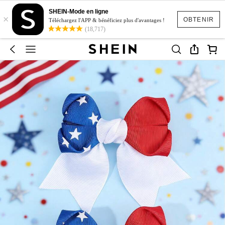
SHEIN-Mode en ligne
×
OBTENIR
Téléchargez l'APP & bénéficiez plus d'avantages !
(18,717)