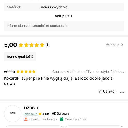
Matériel:
Acier inoxydable
Voir plus
Informations de sécurité et contacts
5,00
(1)
Voir plus
bonne qualité
(1)
w***a
Couleur: Multicolore / Type de style: 2 pièces
Kokardki
super
pi
ę
knie
wygl
ą
daj
ą.
Bardzo
dobre
jako
ś
ciowo
Utile
(0)
DZBB
6K Suiveurs
4,95
Vendeur
Clients très fidèles
Créé il y a 1 an