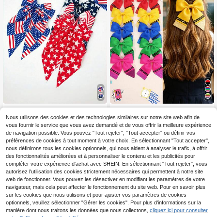
1 pièce/2 pièces/4 pièces Accessoi
2 pièces/10 pièces Accessoires de
3
3
res pour cheveux 250e anniversaire
cheveux nœud pour la rentrée scol
Nous utilisons des cookies et des technologies similaires sur notre site web afin de
Dès
,14€
-2%
3,23€
Dès
,46€
de l'Amérique, Memorial Day, drape
aire, Accessoire de crayon pour la r
vous fournir le service que vous avez demandé et de vous offrir la meilleure expérience
au en tissu pour femmes, Jour de l'I
entrée scolaire Nœud décoratif Pin
de navigation possible. Vous pouvez "Tout rejeter", "Tout accepter" ou définir vos
ndépendance, chouchous à nœud i
ces à cheveux, Pinces à cheveux n
préférences de cookies à tout moment à votre choix. En sélectionnant "Tout accepter",
mprimé étoiles, blanc/rouge/bleu, p
œud décoratif en tissu et paillettes
nous définirons tous les cookies optionnels, qui nous aident à analyser le trafic, à offrir
orte-queue de cheval, convient pou
colorées, Accessoires de cheveux
des fonctionnalités améliorées et à personnaliser le contenu et les publicités pour
r les fêtes de vacances et le port qu
mignons pour cadeaux de fête de re
otidien
ntrée scolaire pour adolescents, Pin
compléter votre expérience d'achat avec SHEIN. En sélectionnant "Tout rejeter", vous
ces à cheveux pour étudiants, Four
autorisez l'utilisation des cookies strictement nécessaires qui permettent à notre site
nitures scolaires, Accessoires à thè
web de fonctionner. Vous pouvez les désactiver en modifiant les paramètres de votre
me d'apprentissage
navigateur, mais cela peut affecter le fonctionnement du site web. Pour en savoir plus
sur les cookies que nous utilisons et pour ajuster vos paramètres de cookies
Afficher les articles similaires en stock
Voir tout
optionnels, veuillez sélectionner "Gérer les cookies". Pour plus d'informations sur la
manière dont nous traitons les données que nous collectons,
cliquez ici pour consulter