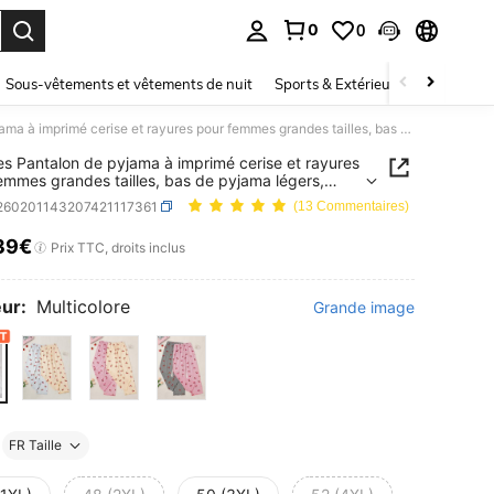
0
0
ouver. Press Enter to select.
Sous-vêtements et vêtements de nuit
Sports & Extérieur
Enfants
2 pièces Pantalon de pyjama à imprimé cerise et rayures pour femmes grandes tailles, bas de pyjama légers, rayures bleues et roses, printemps/été
es Pantalon de pyjama à imprimé cerise et rayures
emmes grandes tailles, bas de pyjama légers,
s bleues et roses, printemps/été
i260201143207421117361
(13 Commentaires)
39€
ICE AND AVAILABILITY
Prix TTC, droits inclus
ur:
Multicolore
Grande image
FR Taille