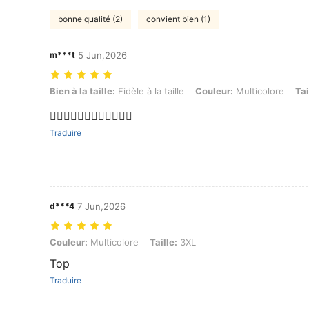
bonne qualité (2)
convient bien (1)
m***t
5 Jun,2026
Bien à la taille: Fidèle à la taille, Couleur: Multicolore, Taille: 3XL
Bien à la taille:
Fidèle à la taille
Couleur:
Multicolore
Tai
👍🏽👍🏽👍🏽👍🏽👍🏽👍🏽
Traduire
d***4
7 Jun,2026
Couleur: Multicolore, Taille: 3XL
Couleur:
Multicolore
Taille:
3XL
Top
Traduire