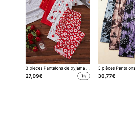
3 pièces Pantalons de pyjama décontractés et portables pour femmes grande taille, ensemble 3 pièces de pantalons longs avec imprimé floral rouge 3 styles
27,99€
30,77€