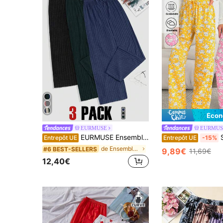
Écon
EURMUSE
EURMUS
EURMUSE Ensemble de 3 pièces en tricot 100% coton pour grandes tailles
SHEIN Femm
Entrepôt UE
Entrepôt UE
-15%
de Ensemble de 3 pièces Bas de pyjama grande taill
#6 BEST-SELLERS
9,89€
11,69€
12,40€