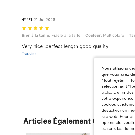
4***1
21 Jul,2026
Bien à la taille: Fidèle à la taille, Couleur: Multicolore, Taille: 1XL
Bien à la taille:
Fidèle à la taille
Couleur:
Multicolore
Tai
Very nice ,perfect length good quality
Traduire
Nous utilisons des
que vous avez dem
"Tout rejeter", "
Voir Plus D
sélectionnant "To
trafic, à offrir d
votre expérience 
cookies stricteme
désactiver en mod
site web. Pour en
Articles Également Consultés
optionnels, veuil
traitons les donn