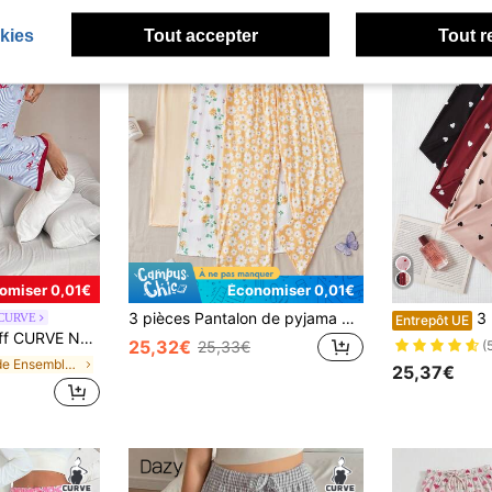
kies
Tout accepter
Tout r
omiser 0,01€
Économiser 0,01€
3 pièces Pantalon de pyjama grande taille pour femmes, pantalon de détente casual, en tissu tricoté extensible et confortable pour le repos et le port en extérieur
3 pièces/set Pa
 CURVE
Entrepôt UE
 imprimé rayures bleues et nœud, convient pour le printemps, l'été et l'automne, peut être porté à l'intérieur et à l'extérieur
25,32€
(
25,33€
de Ensemble 1 pièce Bas de pyjama grande taille
25,37€