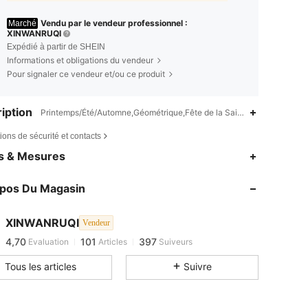
Vendu par le vendeur professionnel :
Marché
XINWANRUQI
Expédié à partir de SHEIN
Informations et obligations du vendeur
Pour signaler ce vendeur et/ou ce produit
iption
Printemps/Été/Automne,Géométrique,Fête de la Saint-Valentin
ions de sécurité et contacts
es & Mesures
opos Du Magasin
XINWANRUQI
Vendeur
4,70
101
397
Evaluation
Articles
Suiveurs
n***e
est en train de naviguer
Tous les articles
Suivre