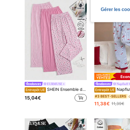
Gérer les coo
Écon
EURMUSE
Napfluff
SHEIN Ensemble de 3 pantalons longs de détente pour femme grande taille en coton, confortables et décontractés, pour la maison et le sommeil, 1 rose unicolore, 1 rayé et 1 motif LOVE
Napfluff CURVE Napfluff CURVE Pantalon de pyjama grande taille pour femmes avec
Entrepôt UE
Entrepôt UE
#3 BEST-SELLERS
15,04€
11,38€
11,39€