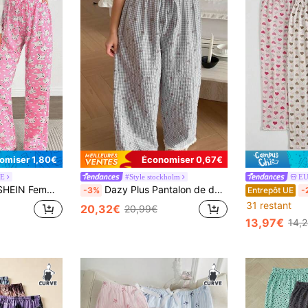
omiser 1,80€
Économiser 0,67€
E
#Style stockholm
E
es GRANDE TAILLE Ensemble de vêtements de nuit en coton 2 pièces avec détail de cordon factice, motif mignon de lapin, bas de pyjama long
Dazy Plus Pantalon de détente à taille élastique avec motif à carreaux pour femmes grandes tailles, convient pour toutes les saisons, pyjama, automne, hiver
-3%
Entrepôt UE
-
31 restant
20,32€
20,99€
13,97€
14,