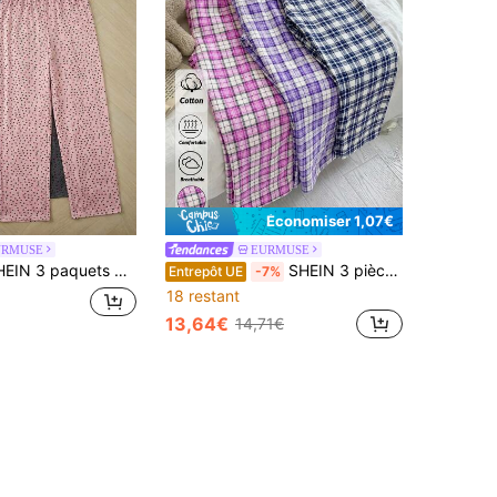
Économiser 1,07€
URMUSE
EURMUSE
lons de pyjama à pois grande taille, bas de pyjama à taille élastique douce en menthe, charbon et rose, pantalons de détente légers, essentiels de vêtements d'intérieur décontractés
SHEIN 3 pièces Pantalon d'intérieur multicolore à carreaux grande taille, confort, décontracté, de détente, de sommeil, lot multipack
Entrepôt UE
-7%
18 restant
13,64€
14,71€