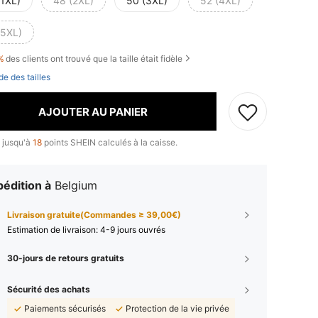
(1XL)
48 (2XL)
50 (3XL)
52 (4XL)
(5XL)
%
des clients ont trouvé que la taille était fidèle
de des tailles
AJOUTER AU PANIER
 jusqu'à
18
points SHEIN calculés à la caisse.
édition à
Belgium
Livraison gratuite(Commandes ≥ 39,00€)
Estimation de livraison:
4-9 jours ouvrés
30-jours de retours gratuits
Sécurité des achats
Paiements sécurisés
Protection de la vie privée