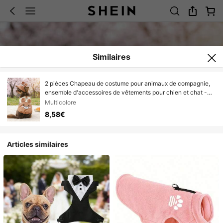
Similaires
2 pièces Chapeau de costume pour animaux de compagnie,
ensemble d'accessoires de vêtements pour chien et chat -
Teddy Poodle Tenue décontractée : Chapeau de soleil marron
Multicolore
en forme d'ours + Gilet floral en dessin animé - Ours brun
8,58€
Articles similaires