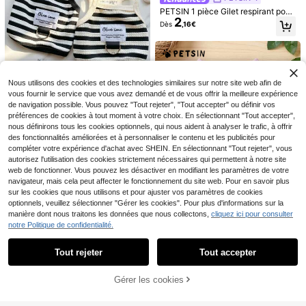
5
PETSIN
PETSIN 1 pièce Gilet respirant pour
PETSIN 1 pièce de vêtement univer
2
PETS FUN
animaux de compagnie avec impri
Dès
,16€
4
sel pour chat/chien, t-shirt rayé mig
mé mignon de chat/chien noir, citro
1 pièce Vêtements pour chien de co
Dès
,45€
non pour animaux de compagnie co
uille et crâne pour Halloween
3
mpagnie imprimés Halloween citrou
Dès
,88€
nvenant à toutes les saisons, chemi
ille chauve-souris chapeau de sorci
se de base confortable
ère crâne respirant confortable à m
anches courtes fines
Nous utilisons des cookies et des technologies similaires sur notre site web afin de
vous fournir le service que vous avez demandé et de vous offrir la meilleure expérience
de navigation possible. Vous pouvez "Tout rejeter", "Tout accepter" ou définir vos
préférences de cookies à tout moment à votre choix. En sélectionnant "Tout accepter",
nous définirons tous les cookies optionnels, qui nous aident à analyser le trafic, à offrir
PETSIN
des fonctionnalités améliorées et à personnaliser le contenu et les publicités pour
PETSIN Chemise de gilet rayé sans
3
compléter votre expérience d'achat avec SHEIN. En sélectionnant "Tout rejeter", vous
manches courtes pour petits chiens
,30€
et chats (caniche, toutou, spitz nai
autorisez l'utilisation des cookies strictement nécessaires qui permettent à notre site
n, etc.), confortable, à design anti-p
web de fonctionner. Vous pouvez les désactiver en modifiant les paramètres de votre
oils, avec boucle de laisse
navigateur, mais cela peut affecter le fonctionnement du site web. Pour en savoir plus
4
sur les cookies que nous utilisons et pour ajuster vos paramètres de cookies
optionnels, veuillez sélectionner "Gérer les cookies". Pour plus d'informations sur la
Économiser 0,40€
manière dont nous traitons les données que nous collectons,
cliquez ici pour consulter
PETSIN
notre Politique de confidentialité.
Afficher les articles similaires en stock
Voir tout
PETSIN 1 pièce T-shirt polo pour an
4
PETSIN
3
imaux de compagnie, rayures noires
Dès
,38€
-10%
3,78€
Tout rejeter
Tout accepter
Désolés, ce produit est épuisé.
et blanches, classique et , élastique
PETSIN Girlcore Débardeur pour ch
PETS FUN
et respirant pour chats et chiens
2
at/chien imprimé mignon rose bana
Dès
,93€
1 pièce T-shirt gilet pour chien avec
ne et violet
Gérer les cookies
EN RUPTURE DE STOCK
4
imprimé chat et chien en anglais, vê
,28€
tements d'été pour animaux de com
pagnie