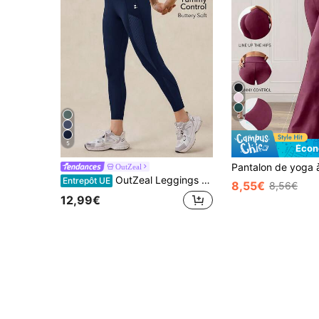
6
5
Écon
OutZeal
OutZeal Leggings bleus pour femmes de couleur unie, rapides à sécher, contrôle du ventre, taille haute avec panneau en maille. Pantalon de sport pour le running, la gym, le yoga, adapté pour l'été et le printemps
Entrepôt UE
8,55€
8,56€
12,99€