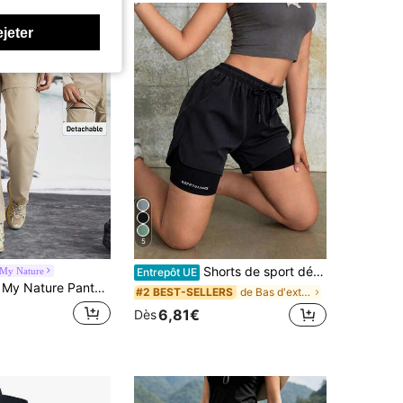
ejeter
5
Shorts de sport décontractés d'été pour femmes, design 2 en 1, faciles à assortir avec n'importe quelle tenue, athleisure
 My Nature
Entrepôt UE
 Pantalon long amovible pour femmes pour le camping, la randonnée et les déplacements en ville
de Bas d'extérieur pour femmes
#2 BEST-SELLERS
6,81€
Dès