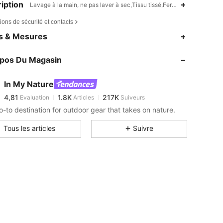
iption
Lavage à la main, ne pas laver à sec,Tissu tissé,Fermeture éclair,Bo
ions de sécurité et contacts
4,81
1.8K
217K
es & Mesures
4,81
1.8K
217K
opos Du Magasin
4,81
1.8K
217K
4,81
1.8K
217K
In My Nature
4,81
1.8K
217K
Evaluation
Articles
Suiveurs
m***6
est en train de naviguer
4,81
1.8K
217K
o-to destination for outdoor gear that takes on nature.
4,81
1.8K
217K
Tous les articles
Suivre
4,81
1.8K
217K
4,81
1.8K
217K
4,81
1.8K
217K