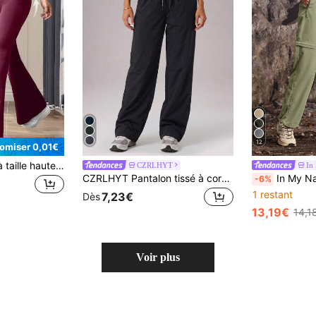
12
omiser 0,01€
Pantalon de yoga à taille haute et coupe évasée, pantalon évasé extensible de couleur unie pour femmes, pantalon de sport décontracté pour le printemps
CZRLHYT
In
CZRLHYT Pantalon tissé à cordon de serrage et poche zippée pour femmes, pantalon ample multifonctionnel pour les activités de plein air
In My Nature Pantalon de randonnée d
-6%
1 restant
7,23€
Dès
13,19€
14,1
Voir plus