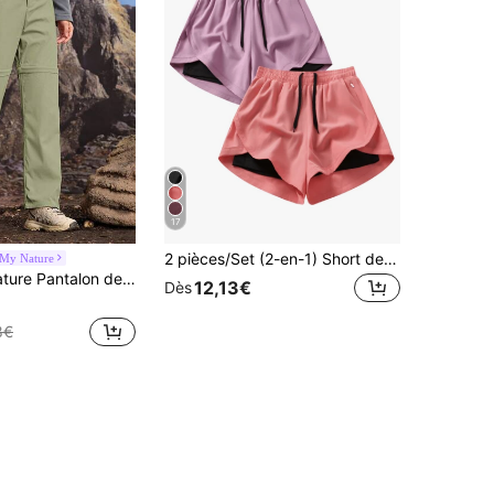
17
2 pièces/Set (2-en-1) Short de sport pour femmes | Mélange de polyester et de spandex à séchage rapide | Respirant, léger | Taille élastique réglable | Convient pour le fitness et le port décontracté | Lavage en machine | Vêtements confortables pour un mode de vie actif, toutes saisons | Short à design fonctionnel | Short confortable réglable | Pantalon de gym, yoga, course à pied, sport d'été
 My Nature
écontracté pour femmes avec fermeture éclair et boutons, de couleur unie
12,13€
Dès
8€