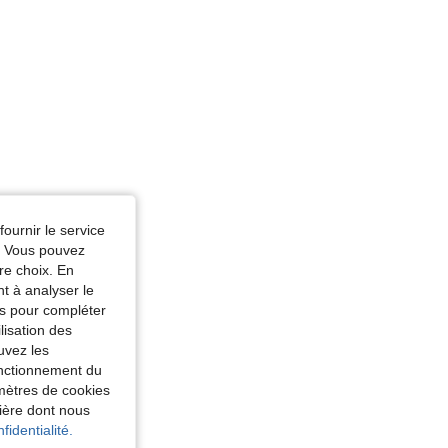
fournir le service
e. Vous pouvez
re choix. En
nt à analyser le
tés pour compléter
lisation des
uvez les
fonctionnement du
amètres de cookies
nière dont nous
fidentialité.