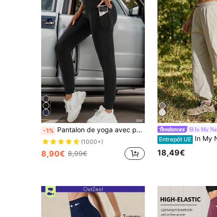
Pantalon de yoga avec poches, collants de sport pour femmes, leggings de fitness pour le sport de plein air et le yoga, noir, printemps
In My Na
-1%
In My Nature Pantalon décontracté à taille élast
Entrepôt UE
(1000+)
18,49€
8,90€
8,99€