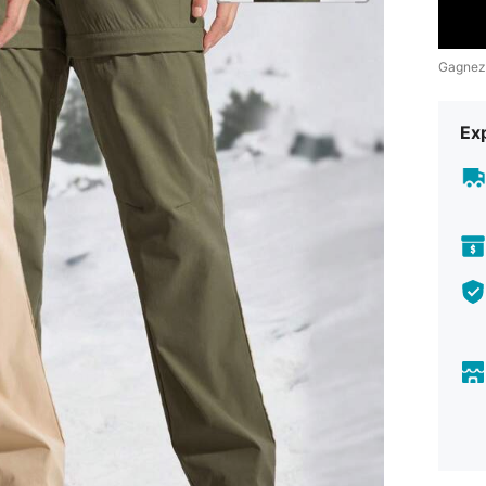
Gagnez
Exp