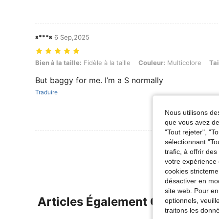
s***s
6 Sep,2025
Bien à la taille: Fidèle à la taille, Couleur: Multicolore, Taille: M
Bien à la taille:
Fidèle à la taille
Couleur:
Multicolore
Tai
But baggy for me. I’m a S normally
Traduire
Nous utilisons des
que vous avez dem
"Tout rejeter", "
sélectionnant "To
Voir Plus D
trafic, à offrir d
votre expérience 
cookies stricteme
désactiver en mod
site web. Pour en
Articles Également Consultés
optionnels, veuil
traitons les donn