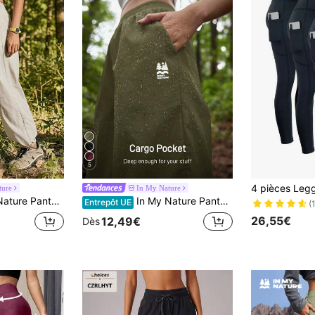
5
ture
In My Nature
ique de couleur unie, polyvalent pour un port quotidien avec cordon de serrage
In My Nature Pantalon long ample imperméable avec poches et imprimé lettres pour femmes, pour l'extérieur
Entrepôt UE
(
26,55€
12,49€
Dès