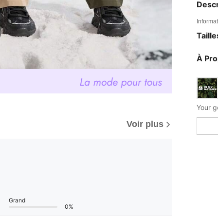
Descr
Informat
Taill
À Pr
Your g
Voir plus
Grand
0%