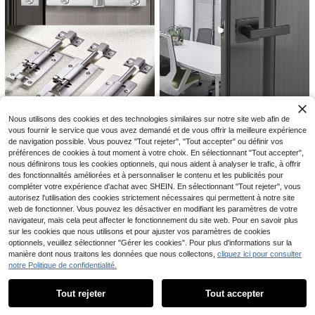
te décorative en métal 86 cm x 15 c
17
,31€
17,35€
m - Installation sans dommage ave
c adhésif auto-adhésif, protège con
tre les griffures et les bosses des an
imaux de compagnie, facile à install
er, adhésif puissant, convient pour l
5 cm Numéros de boîte aux lettres 3
es portes intérieures et extérieures,
D autocollants, numéro de maison
(500+)
emballage individuel
moderne, numéro d'adresse extérie
2
ure, numéro résidentiel, numéro de
,68€
bureau, numéro de chambre d'hôtel,
numéro d'appartement, chiffres mél
angés gratuits 0-9
UIMOSO Store BTG EU
Nous utilisons des cookies et des technologies similaires sur notre site web afin de
vous fournir le service que vous avez demandé et de vous offrir la meilleure expérience
Loquets et boulons
Entrepôt UE
de navigation possible. Vous pouvez "Tout rejeter", "Tout accepter" ou définir vos
20
,98€
-4%
21,88€
préférences de cookies à tout moment à votre choix. En sélectionnant "Tout accepter",
1 pièce Verrou de porte en acier ino
nous définirons tous les cookies optionnels, qui nous aident à analyser le trafic, à offrir
xydable, verrou coulissant carré de
2
Dès
,77€
1,2/3/4/6 pouces, verrou à barillet
des fonctionnalités améliorées et à personnaliser le contenu et les publicités pour
monté en surface, convient pour le
compléter votre expérience d'achat avec SHEIN. En sélectionnant "Tout rejeter", vous
4 pièces Accessoires de fixation de
s armoires, les garde-robes, les sall
miroir de salle de bain, plaque publi
autorisez l'utilisation des cookies strictement nécessaires qui permettent à notre site
4
es de bain et les pièces multifoncti
Dès
,62€
citaire en verre, pince de fixation de
web de fonctionner. Vous pouvez les désactiver en modifiant les paramètres de votre
ons
miroir
navigateur, mais cela peut affecter le fonctionnement du site web. Pour en savoir plus
sur les cookies que nous utilisons et pour ajuster vos paramètres de cookies
optionnels, veuillez sélectionner "Gérer les cookies". Pour plus d'informations sur la
manière dont nous traitons les données que nous collectons,
cliquez ici pour consulter
1 pièce Plaque d'adresse flottante d
notre Politique de confidentialité.
Afficher les articles similaires en stock
Voir tout
e 6 pouces, plaque d'adresse moder
(1000+)
ne en métal de 152 mm #0-9, pann
4
Tout rejeter
Tout accepter
eau d'adresse extérieur, numéro de
Dès
,58€
Désolés, ce produit est épuisé.
maison en métal