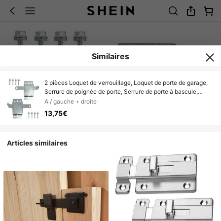
Similaires
2 pièces Loquet de verrouillage, Loquet de porte de garage,
Serrure de poignée de porte, Serrure de porte à bascule,
Nouvelle serrure de levier de style chinois, Convient à la
A / gauche + droite
plupart des portes de garage
13,75€
Articles similaires