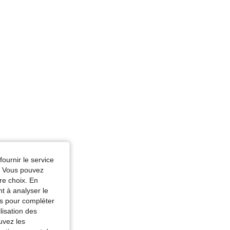
fournir le service
e. Vous pouvez
re choix. En
nt à analyser le
tés pour compléter
lisation des
uvez les