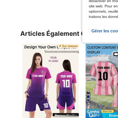
désactiver en mod
Voir Plus D
site web. Pour en
optionnels, veuil
traitons les donn
Gérer les coo
Articles Également Consultés
8
Écon