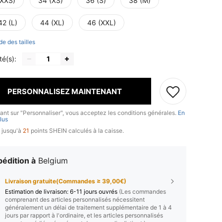
(XXS)
34 (XS)
36 (S)
38 (M)
42 (L)
44 (XL)
46 (XXL)
de des tailles
té(s):
PERSONNALISEZ MAINTENANT
uant sur "Personnaliser", vous acceptez les conditions générales.
En
lus
 jusqu'à
21
points SHEIN calculés à la caisse.
édition à
Belgium
Livraison gratuite(Commandes ≥ 39,00€)
Estimation de livraison:
6-11 jours ouvrés
(Les commandes
comprenant des articles personnalisés nécessitent
généralement un délai de traitement supplémentaire de 1 à 4
jours par rapport à l'ordinaire, et les articles personnalisés