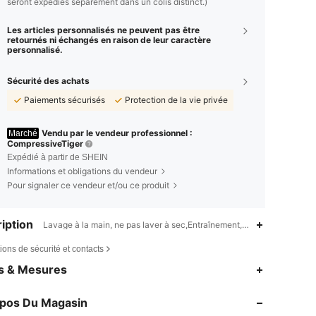
seront expédiés séparément dans un colis distinct.)
Les articles personnalisés ne peuvent pas être
retournés ni échangés en raison de leur caractère
personnalisé.
Sécurité des achats
Paiements sécurisés
Protection de la vie privée
Vendu par le vendeur professionnel :
Marché
CompressiveTiger
Expédié à partir de SHEIN
Informations et obligations du vendeur
Pour signaler ce vendeur et/ou ce produit
iption
Lavage à la main, ne pas laver à sec,Entraînement,Fête de la Saint-Va
ions de sécurité et contacts
4,81
241
9.9K
es & Mesures
4,81
241
9.9K
opos Du Magasin
4,81
241
9.9K