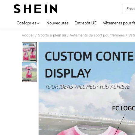
Ense
Use up 
Catégories
Nouveautés
Entrepôt UE
Vêtements pour 
Accueil
Sports & plein air
Vêtements de sport pour femmes
Vêt
/
/
/