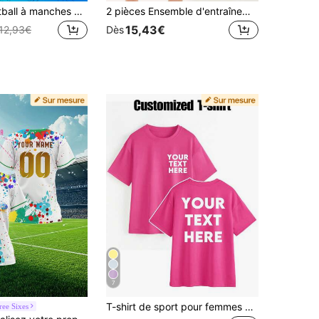
Maillot de football à manches courtes personnalisé Miami - Maillot de football personnalisé pour femmes, nom et numéro imprimables, Top athlétique respirant pour le football, le basket-ball, la course, la tenue de fan de sport, cadeau personnalisé, cadeau d'anniversaire, jour de match
2 pièces Ensemble d'entraînement de football rose personnalisé pour femmes - Personnalisé avec nom et numéro (devant/dos), maillot à manches courtes assorti à des shorts noirs - Ensemble de sport respirant et séchage rapide - Convient pour le football, le volley-ball, le basket-ball, les tenues décontractées, également un cadeau idéal pour Halloween, Thanksgiving, Noël et le Nouvel An d'été, tenue rose pour femmes
15,43€
12,93€
Dès
7
T-shirt de sport pour femmes personnalisable et personnalisé, texte personnalisé à ajouter sur le devant et le dos, choisissez la couleur et la police, idées de cadeaux de sport
ree Sixes