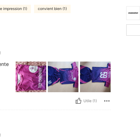
le impression (1)
convient bien (1)
M
ente
Utile (1)
M