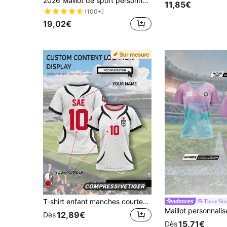
2026 Maillot de sport personnalisé pour femmes à manches courtes, avec nom et numéro imprimés sur le devant et le dos, séchage rapide et respirant, pour un port quotidien décontracté
11,85€
(100+)
19,02€
T-shirt enfant manches courtes blanc personnalisé Japon U20, taille 10, SAE, style dessin animé anime, été. T-shirt femme 2024. Idéal pour Halloween, Thanksgiving et les tenues décontractées. Sport.
Three Six
12,89€
Dès
15,71€
Dès