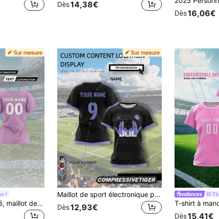
14,38€
Dès
16,06€
Dès
7
Maillot de sport électronique professionnel personnalisé pour femmes "Jul" - Chemise à manches courtes violette personnalisable, tissu respirant, idéal pour les streamers et les professionnels des sports électroniques qui veulent se démarquer, Coupe du monde 2026, cadeau de la Saint-Valentin, JulGaming Été
es
Th
Maillot personnalisé, maillot de football à col rond pour équipe sportive féminine, personnalisable à l'avant et à l'arrière avec nom, numéro, logo, équipe. Convient pour les événements sportifs scolaires, les uniformes d'équipe, les tenues décontractées, les fêtes. Coupe confortable, adapté aux sports de loisirs, à l'entraînement, au printemps/été/automne. à la mode, minimaliste, personnalisé, tenue de sport chic, tenues décontractées
12,93€
Dès
15,41€
Dès