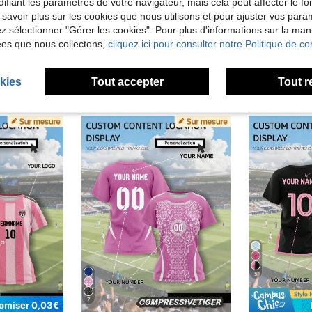
ifiant les paramètres de votre navigateur, mais cela peut affecter le 
'avis
 savoir plus sur les cookies que nous utilisons et pour ajuster vos par
lez sélectionner "Gérer les cookies". Pour plus d'informations sur la ma
ées que nous collectons,
cliquez ici pour consulter notre Politique de con
kies
Tout accepter
Tout r
5
7
omiser 0,03€