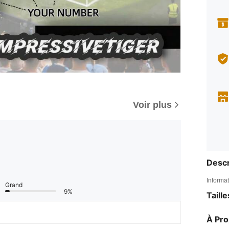
Voir plus
Descr
Informat
Grand
9%
Taill
À Pr