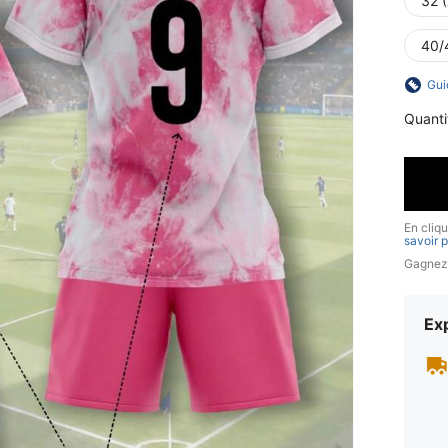
32 
40/
Gui
Quanti
En cliq
savoir p
Gagnez
Exp