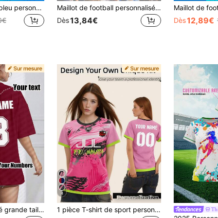
Maillot de football bleu personnalisé pour femmes Miami 2026 : peut être imprimé avec le logo de votre équipe, le nom du joueur. Matchs de football, tenue décontractée, sports, style blokette, athleisure, prêt pour le jour du match
Maillot de football personnalisé pour femmes algériennes avec nom et numéro, Top athlétique respirant pour le football, le basket-ball, la course, les sports, les fans, les vêtements de gym, le maillot de basket-ball, le stade
13,84€
12,89€
0€
Dès
Dès
4
T-shirt personnalisé grande taille pour femmes, impression recto-verso possible avec votre numéro, logo, nom/texte/numéro porte-bonheur. Sport
1 pièce T-shirt de sport personnalisé rose "Jul" pour femmes - Nom et numéro personnalisables, T-shirt de jeu, peut ajouter votre nom et numéro au dos, fabriqué en matériau respirant à séchage rapide, 2026, Gul Gaming, cadeau de la Saint-Valentin, adapté au yoga, pour elle, athleisure
Th