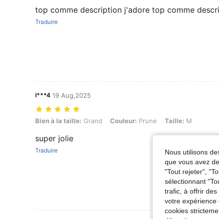
top comme description j'adore top comme descri
Traduire
l***4
19 Aug,2025
Bien à la taille: Grand, Couleur: Prune, Taille: M
Bien à la taille:
Grand
Couleur:
Prune
Taille:
M
super jolie
Traduire
Nous utilisons des
que vous avez dem
"Tout rejeter", "
sélectionnant "To
trafic, à offrir d
votre expérience 
cookies stricteme