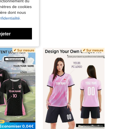
fonctionnement du
amètres de cookies
nière dont nous
fidentialité.
ejeter
Économiser 0,04€