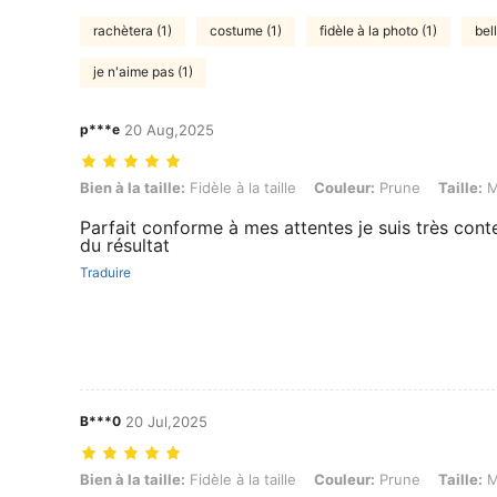
rachètera (1)
costume (1)
fidèle à la photo (1)
bel
je n'aime pas (1)
p***e
20 Aug,2025
Bien à la taille: Fidèle à la taille, Couleur: Prune, Taille: M
Bien à la taille:
Fidèle à la taille
Couleur:
Prune
Taille:
Parfait conforme à mes attentes je suis très cont
du résultat
Traduire
B***0
20 Jul,2025
Bien à la taille: Fidèle à la taille, Couleur: Prune, Taille: M
Bien à la taille:
Fidèle à la taille
Couleur:
Prune
Taille: