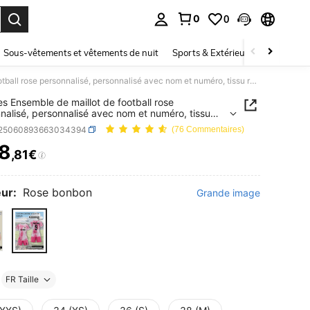
0
0
ouver. Press Enter to select.
Sous-vêtements et vêtements de nuit
Sports & Extérieur
Enfants
2 pièces Ensemble de maillot de football rose personnalisé, personnalisé avec nom et numéro, tissu respirant haute performance pour les matchs, image d'équipe sportive personnalisée
es Ensemble de maillot de football rose
nalisé, personnalisé avec nom et numéro, tissu
ant haute performance pour les matchs, image
t25060893663034394
(76 Commentaires)
pe sportive personnalisée
8
,81€
ICE AND AVAILABILITY
ur:
Rose bonbon
Grande image
FR Taille