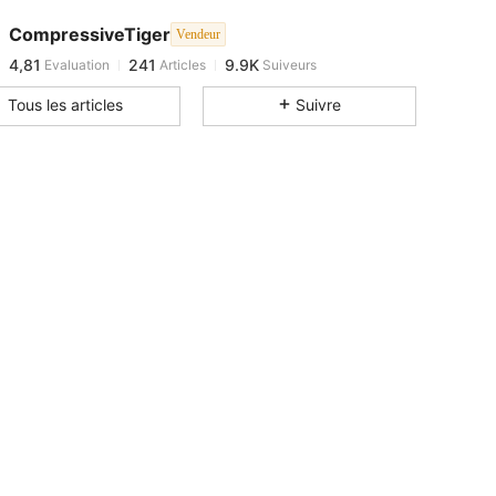
4,81
241
9.9K
CompressiveTiger
Vendeur
4,81
241
9.9K
Evaluation
Articles
Suiveurs
s***s
est en train de naviguer
4,81
241
9.9K
Tous les articles
Suivre
4,81
241
9.9K
4,81
241
9.9K
4,81
241
9.9K
4,81
241
9.9K