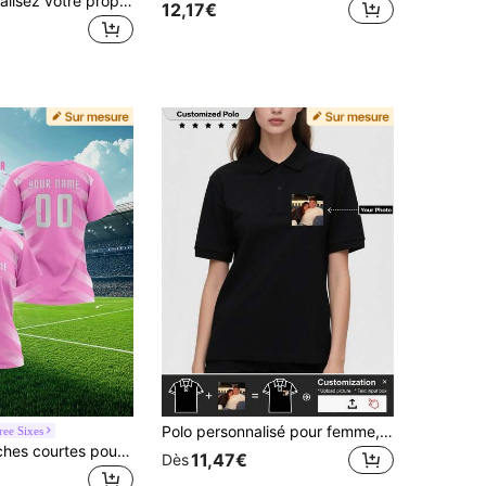
2025 Personnalisez votre propre maillot, 1 pièce maillot d'entraînement d'équipe/club de sport pour femmes à manches courtes, nom et numéro imprimés sur le devant et le dos, séchage rapide, respirant, convient pour le port décontracté quotidien, les fêtes et les fêtes, confortable et bien ajusté. Été, vêtements de sport
12,17€
Polo personnalisé pour femme, options de photos multiples, ajoutez votre photo, t-shirt imprimé design personnalisé, port quotidien, uniforme de travail professionnel, t-shirt d'équipe, noir d'été, sports en famille, tennis core, athleisure
ree Sixes
T-shirt à manches courtes pour femmes, Top de sport une pièce, maillot d'entraînement d'équipe de sport avec nom et numéro imprimés, tenue de sport respirante et à séchage rapide pour la salle de sport
11,47€
Dès