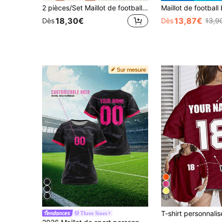
2 pièces/Set Maillot de football personnalisé pour femmes - T-shirt à manches courtes avec impression de nom et numéro personnalisés + ensemble short, tenue de sport à séchage rapide, uniforme de club de football allemand, cadeau personnalisé pour femmes, cadeau parfait
18,30€
13,87€
Dès
Dès
13,9
11
Three Sixes