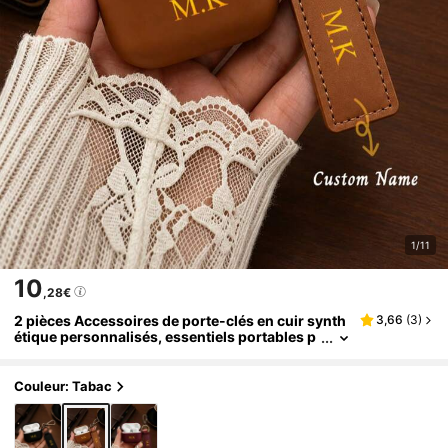
1/11
10
,28€
2 pièces Accessoires de porte-clés en cuir synth
3,66
(
3
)
étique personnalisés, essentiels portables p
our l'extérieur, pendentif en portefeuille en c
uir synthétique fait main, convient pour les écout
eurs sans fil, étui de protection minimaliste détac
Couleur: Tabac
hable