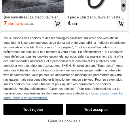
5
[Personnalisé] Étui d'écouteurs en s
1 pièce Étui d'écouteurs en veste d
uède de luxe personnalisé avec gra
e duvet compatible avec 4 Pro 3 Pr
7
4
,38€
-26%
10,03€
,68€
vure au laser du nom, compatible a
o2 3 S2, cuir à carreaux couleur uni
vec Pro 1 2 3 4 Pro 2 Pro 3, étui d'é
e doux premium
couteurs pour couple, avec porte-cl
és. Cadeau pratique pour aujourd'h
Nous utilisons des cookies et des technologies similaires sur notre site web afin de
ui, cadeau d'anniversaire
vous fournir le service que vous avez demandé et de vous offrir la meilleure expérience
de navigation possible. Vous pouvez "Tout rejeter", "Tout accepter" ou définir vos
préférences de cookies à tout moment à votre choix. En sélectionnant "Tout accepter",
nous définirons tous les cookies optionnels, qui nous aident à analyser le trafic, à offrir
des fonctionnalités améliorées et à personnaliser le contenu et les publicités pour
compléter votre expérience d'achat avec SHEIN. En sélectionnant "Tout rejeter", vous
autorisez l'utilisation des cookies strictement nécessaires qui permettent à notre site
web de fonctionner. Vous pouvez les désactiver en modifiant les paramètres de votre
navigateur, mais cela peut affecter le fonctionnement du site web. Pour en savoir plus
sur les cookies que nous utilisons et pour ajuster vos paramètres de cookies
optionnels, veuillez sélectionner "Gérer les cookies". Pour plus d'informations sur la
manière dont nous traitons les données que nous collectons,
cliquez ici pour consulter
notre Politique de confidentialité.
Tout rejeter
Tout accepter
En cliquant sur "Personnaliser", vous acceptez les conditions générales.
Élément miroir antichoc avec finitio
Étui de protection en PU compatible
Gérer les cookies
Personnalisez maintenant
n miroir, 1 pièce, étui d'écouteurs pe
avec 1/2/3, Pro 2, 4, étui de protecti
6
4
,62€
,18€
rsonnalisé en argent électrolytique,
on de luxe avec boucle anti-perte,