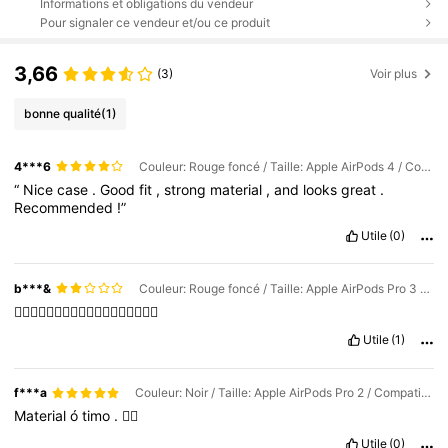
Informations et obligations du vendeur
Pour signaler ce vendeur et/ou ce produit
3,66
(3)
Voir plus
bonne qualité
(1)
4***6
Couleur: Rouge foncé / Taille: Apple AirPods 4 / Compatibilité des téléphones portables: Apple
“
Nice
case
.
Good
fit
,
strong
material
,
and
looks
great
.
Recommended
!”
Utile
(0)
b***&
Couleur: Rouge foncé / Taille: Apple AirPods Pro 3 / Compatibilité des téléphones portables: Apple
💁🏼‍♀️💁🏼‍♀️💁🏼‍♀️💁🏼‍♀️💁🏼‍♀️💁🏼‍♀️
Utile
(1)
f***a
Couleur: Noir / Taille: Apple AirPods Pro 2 / Compatibilité des téléphones portables: Apple
Material
ó
timo
.
👍🏻
Utile
(0)