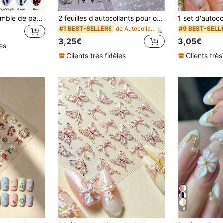
4
14 pièces/set Ensemble de papier métallique esthétique Y2K avec motif d'étoiles. Décoration d'ongles 3D avec autocollants adhésifs et stickers à glisser. Fournitures pour ongles DIY
2 feuilles d'autocollants pour ongles à motif de lettres noires et blanches - Design de lettres et d'ailes d'ange holographique style Y2K, décoration d'ongles simple et auto-adhésive DIY, fournitures pour ongles pour femmes
de Autocollants Nail Art 3D/5D Autocollants de déc
#1 BEST-SELLERS
#9 BEST-SELL
3,25€
3,05€
les
Clients très fidèles
Clients très
19