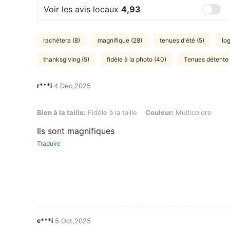
Voir les avis locaux
4,93
rachètera (8)
magnifique (28)
tenues d'été (5)
log
thanksgiving (5)
fidèle à la photo (40)
Tenues détente 
r***i
4 Dec,2025
Bien à la taille: Fidèle à la taille, Couleur: Multicolore
Bien à la taille:
Fidèle à la taille
Couleur:
Multicolore
Ils sont magnifiques
Traduire
e***i
5 Oct,2025