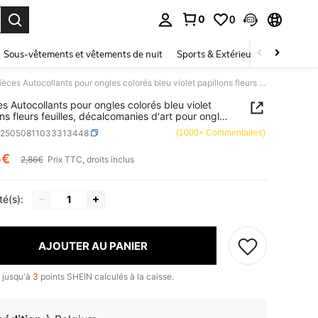
0
0
ouver. Press Enter to select.
Sous-vêtements et vêtements de nuit
Sports & Extérieur
Enfants
2 pièces Autocollants pour ongles colorés bleu violet papillons fleurs feuilles, décalcomanies d'art pour ongles DIY, décoration à coller sur vos ongles,
es Autocollants pour ongles colorés bleu violet
ons fleurs feuilles, décalcomanies d'art pour ongles
écoration à coller sur vos ongles,
b25050811033313448
(1000+ Commentaires)
5€
ICE AND AVAILABILITY
2,86€
Prix TTC, droits inclus
té(s):
AJOUTER AU PANIER
 jusqu'à
3
points SHEIN calculés à la caisse.