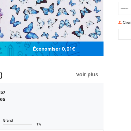
Clien
Économiser 0,01€
)
Voir plus
,57
,65
Grand
1%