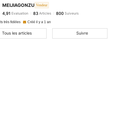
MEIJIAGONZU
Vendeur
4,91
83
800
Evaluation
Articles
Suiveurs
ts très fidèles
Créé il y a 1 an
Tous les articles
Suivre