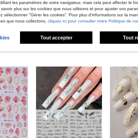
Utile (0)
ifiant les paramètres de votre navigateur, mais cela peut affecter le 
 savoir plus sur les cookies que nous utilisons et pour ajuster vos par
lez sélectionner "Gérer les cookies". Pour plus d'informations sur la ma
'avis
ées que nous collectons,
cliquez ici pour consulter notre Politique de con
kies
Tout accepter
Tout r