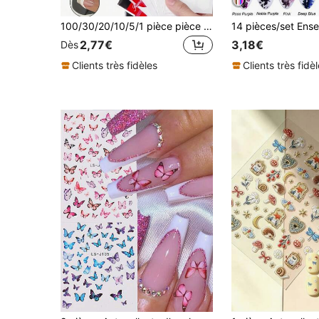
100/30/20/10/5/1 pièce pièce Autocollants pour nail art français, motif vague et croissant de lune, design géométrique asymétrique
2,77€
3,18€
Dès
Clients très fidèles
Clients très fidè