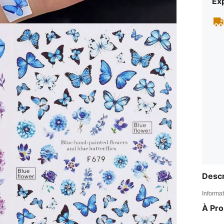
Exp
Descr
Informat
À Pr