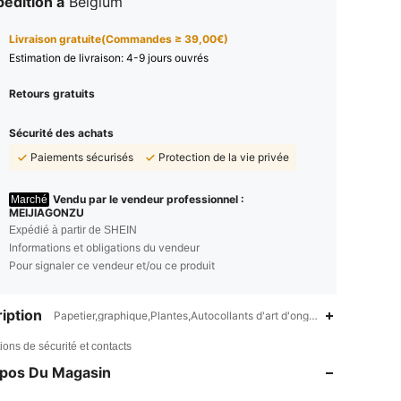
édition à
Belgium
Livraison gratuite(Commandes ≥ 39,00€)
Estimation de livraison:
4-9 jours ouvrés
Retours gratuits
Sécurité des achats
Paiements sécurisés
Protection de la vie privée
Vendu par le vendeur professionnel :
Marché
MEIJIAGONZU
Expédié à partir de SHEIN
Informations et obligations du vendeur
Pour signaler ce vendeur et/ou ce produit
iption
Papetier,graphique,Plantes,Autocollants d'art d'ongle 2D,Autocollant
ions de sécurité et contacts
opos Du Magasin