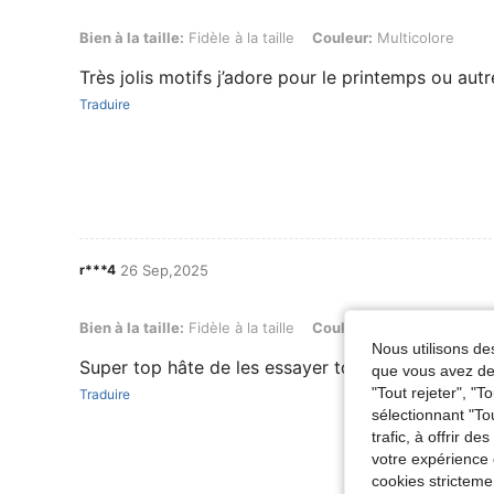
Bien à la taille: Fidèle à la taille, Couleur: Multicolore
Bien à la taille:
Fidèle à la taille
Couleur:
Multicolore
Très jolis motifs j’adore pour le printemps ou aut
Traduire
r***4
26 Sep,2025
Bien à la taille: Fidèle à la taille, Couleur: Multicolore
Bien à la taille:
Fidèle à la taille
Couleur:
Multicolore
Nous utilisons des
Super top hâte de les essayer top
que vous avez dem
"Tout rejeter", "
Traduire
sélectionnant "To
trafic, à offrir d
votre expérience 
cookies stricteme