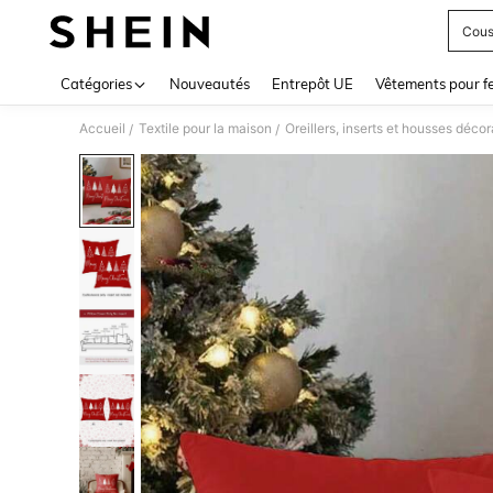
Cous
Use up 
Catégories
Nouveautés
Entrepôt UE
Vêtements pour 
Accueil
Textile pour la maison
Oreillers, inserts et housses décor
/
/