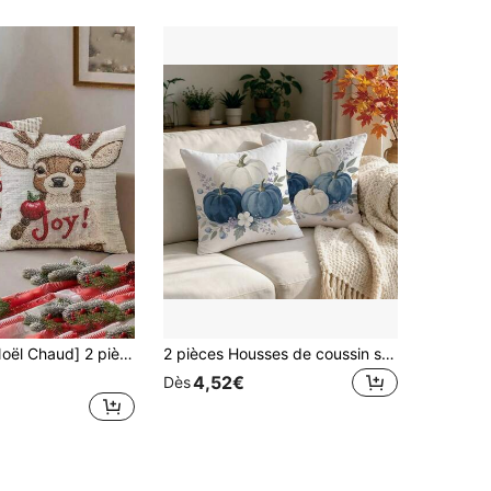
, Père Noël, Sapin de Noël, Renne, Bonhomme de neige, Flocon de neige, Noël, Décoration de Noël, Cadeau de Noël, Matériau en polyester, Fermeture éclair cachée, Sans rembourrage, Convient pour la décoration de la maison, la décoration du salon, Taie d'oreiller, Housse de coussin, Housse d'oreiller, Coussin décoratif de canapé, Housse de coussin, Coussin moelleux.
2 pièces Housses de coussin style pastoral minimaliste d'automne bleu & blanc avec motif citrouille et floral, imprimées sur un seul côté, en velours peau de pêche doux pour la peau, 45*45CM, convient pour le salon, la chambre, la décoration intérieure, la fête, la décoration du canapé, housses de coussin décoratives, cadeau de fête, sans insert de coussin
4,52€
Dès