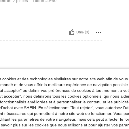
ièces, Taille: 40*40
ntité:
2 pièces
Taille:
40*40
Utile (0)
 cookies et des technologies similaires sur notre site web afin de vous 
andé et de vous offrir la meilleure expérience de navigation possibl
Tout accepter" ou définir vos préférences de cookies à tout moment à vot
Utile (0)
ut accepter", nous définirons tous les cookies optionnels, qui nous aide
es fonctionnalités améliorées et à personnaliser le contenu et les publici
d'achat avec SHEIN. En sélectionnant "Tout rejeter", vous autorisez l'uti
'avis
nt nécessaires qui permettent à notre site web de fonctionner. Vous po
ifiant les paramètres de votre navigateur, mais cela peut affecter le 
 savoir plus sur les cookies que nous utilisons et pour ajuster vos par