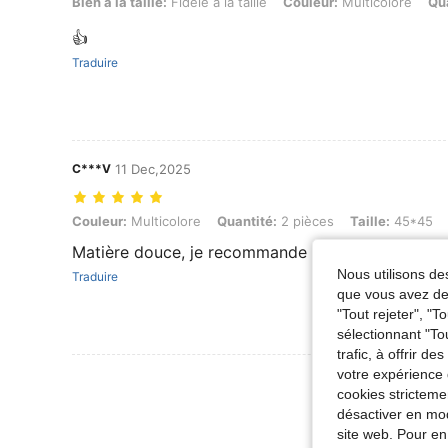
Bien à la taille: Fidèle à la taille, Couleur: Multicolore, Quantité: 2 p
Bien à la taille:
Fidèle à la taille
Couleur:
Multicolore
Qua
👍
Traduire
C***V
11 Dec,2025
Couleur: Multicolore, Quantité: 2 pièces, Taille: 45*45
Couleur:
Multicolore
Quantité:
2 pièces
Taille:
45*45
Matière douce, je recommande
Nous utilisons des
Traduire
que vous avez dem
"Tout rejeter", "
sélectionnant "To
trafic, à offrir d
votre expérience 
Voir Plus D
cookies stricteme
désactiver en mod
site web. Pour en