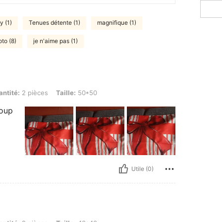
y (1)
Tenues détente (1)
magnifique (1)
oto (8)
je n'aime pas (1)
ièces, Taille: 50*50
ntité:
2 pièces
Taille:
50*50
coup
Utile (0)