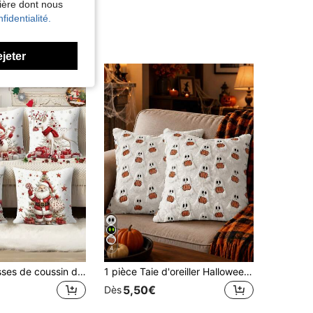
nière dont nous
fidentialité.
ejeter
4
4 pièces Housses de coussin décoratif thème de Noël, en polyester moderne avec fermeture éclair, 45 cm - Motifs imprimés de vacances incluant bonhomme de neige, renne, Père Noël et lutin, convient pour le canapé, le salon, la décoration de bureau - Lavable en machine, les inserts de coussin ne sont pas inclus
1 pièce Taie d'oreiller Halloween décorative d'automne, mignon fantôme en peluche fausse fourrure, accents de citrouille doux pour canapé, sofa, lit, salon, décoration festive de la maison
5,50€
Dès