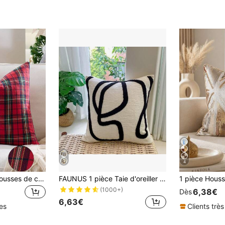
4
1 pièce/2 pièces Housses de coussin écossais à carreaux rouges de Noël 45x45 cm Décoratif Ferme Rétro Classique Carrés Taies d'oreiller pour Décoration Canapé Hiver Vacances
FAUNUS 1 pièce Taie d'oreiller décorative en tissu de chenille rayé brodé, style nordique minimaliste, convient pour la chambre, le salon, le canapé, l'extérieur, les festivals (sans rembourrage)
(1000+)
6,38€
Dès
6,63€
les
Clients très