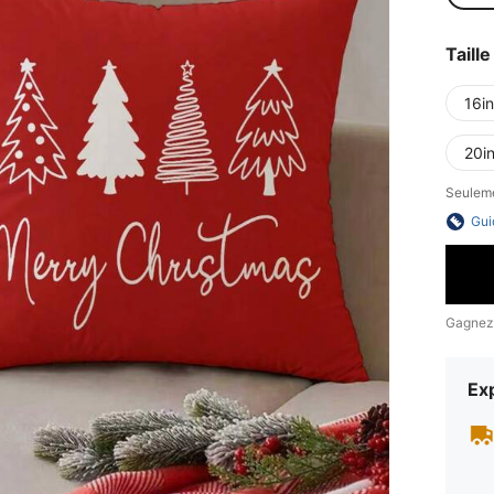
Taille
16i
20i
Seulemen
Gui
Gagnez
Exp