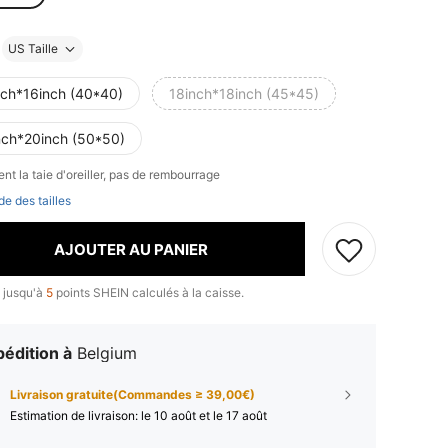
US Taille
nch*16inch (40*40)
18inch*18inch (45*45)
nch*20inch (50*50)
t la taie d'oreiller, pas de rembourrage
de des tailles
AJOUTER AU PANIER
 jusqu'à
5
points SHEIN calculés à la caisse.
édition à
Belgium
Livraison gratuite(Commandes ≥ 39,00€)
Estimation de livraison:
le 10 août et le 17 août