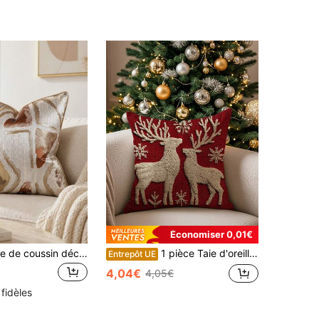
Économiser 0,01€
1 pièce Housse de coussin décoratif jacquard minimaliste moderne, taie d'oreiller décorative jacquard confortable, convient pour la décoration quotidienne de la maison, le canapé, le lit, la chambre à coucher, les cadeaux, la décoration des fêtes, toutes les saisons (insert de coussin non inclus)
1 pièce Taie d'oreiller imprimée renne de Noël, housse de coussin décorative de Noël, housse de coussin, convient pour le canapé, le salon, la chambre, la voiture, le bureau, l'hôtel
Entrepôt UE
4,04€
4,05€
 fidèles