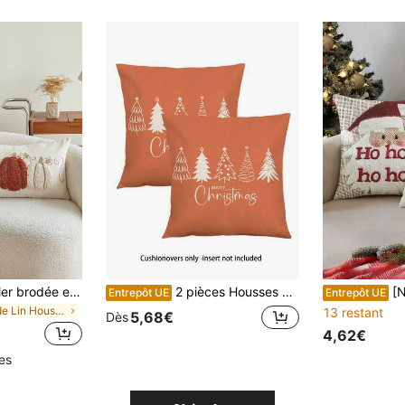
1 pièce Taie d'oreiller brodée en flanelle avec cercle de corde de citrouille de Thanksgiving, convient pour la décoration intérieure, taie d'oreiller décorative pour le festival des récoltes, insert de coussin non inclus
2 pièces Housses de coussin en mélange de lin respirant pour Noël, Père Noël, Chiffres de Noël, Renne, Bonhomme de neige, Flocon de neige, Décoration de Noël, Joyeux Noël, Décorations de Noël, Cadeaux de Noël, Matériau en polyester hypoallergénique, Fermeture éclair cachée, Sans rembourrage, Convient pour la décoration d'intérieur, le salon, les taies d'oreiller, les housses de coussin, les coussins, les housses de coussin, les coussins décoratifs de canapé, les coussins décoratifs de canapé, la décoration d'intérieur, les coussinets doux
[Noël Chaud] 2 pièces, Impression numérique 2D
Entrepôt UE
Entrepôt UE
de Lin Housse de coussin
13 restant
5,68€
Dès
4,62€
les