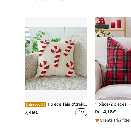
1 pièce Taie d'oreiller en peluche thème Sucre d'orge de Noël, housse de coussin de décoration de maison de vacances, housse de coussin décoratif de chambre à coucher
Entrepôt UE
4,18€
Dès
7,49€
Clients très fidè