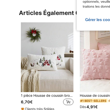
optionnels, veuil
traitons les donn
Articles Également Consultés
Gérer les coo
1 pièce Housse de coussin brodée avec Père Noël, maison rouge et sapin de Noël, convient pour la décoration intérieure, housse de coussin décorative de Noël, insert de coussin non inclus
#1 BEST-SELLERS
6,70€
4,91€
Dès
Clients très fidèles