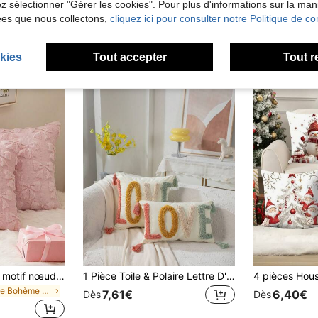
lez sélectionner "Gérer les cookies". Pour plus d'informations sur la ma
ées que nous collectons,
cliquez ici pour consulter notre Politique de con
kies
Tout accepter
Tout r
Housse de coussin motif nœud papillon, style doux et délicat. Tissu en tricot moelleux avec texture en relief en forme de nœud papillon. Housse de coussin décorative et confortable. Convient pour la Saint-Valentin, la chambre à coucher et le canapé. Utilisation quotidienne toute l'année - Rose
1 Pièce Toile & Polaire Lettre D'amour Craft Taie D'oreiller De Décoration Pour La Maison Pour Canapé Ou Lit
de Bohème Textile décoratif
7,61€
6,40€
Dès
Dès