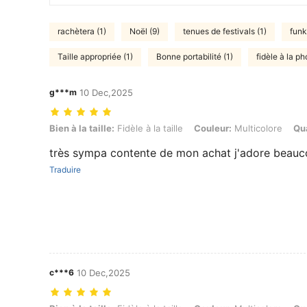
rachètera (1)
Noël (9)
tenues de festivals (1)
funk
Taille appropriée (1)
Bonne portabilité (1)
fidèle à la ph
g***m
10 Dec,2025
Bien à la taille: Fidèle à la taille, Couleur: Multicolore, Quantité: 2 p
Bien à la taille:
Fidèle à la taille
Couleur:
Multicolore
Qua
très sympa contente de mon achat j'adore beau
Traduire
c***6
10 Dec,2025