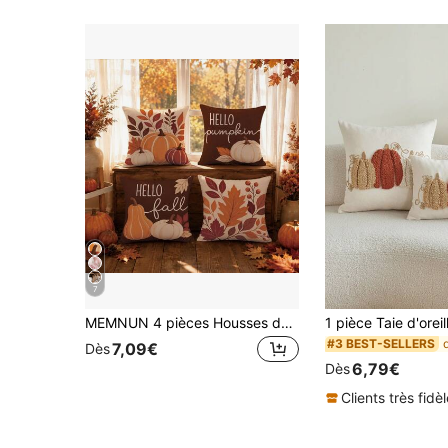
7
MEMNUN 4 pièces Housses de coussin automne vintage marron foncé trois couleurs motif imprimé citrouille feuille d'érable baie [Insert de coussin non inclus], 40*40cm/45*45cm/50*50cm, [Impression unilatérale] Fabriqué en matériau polyester Bonjour Citrouille Bonjour Automne Maison chaleureuse Texte Feuilles d'automne bourgogne Branche de baies rouges Décoration Housses de coussin Décoration d'automne, Décoration de chambre, Décoration de maison, Décoration de chambre à coucher, Articles de décoration de chambre pour canapé, lit, salon, chambre à coucher, voiture, bureau, décoration d'hôtel Housses de coussin toutes saisons Convient parfaitement Cadeau parfait pour la famille et les amis
#3 BEST-SELLERS
7,09€
Dès
6,79€
Dès
Clients très fidè