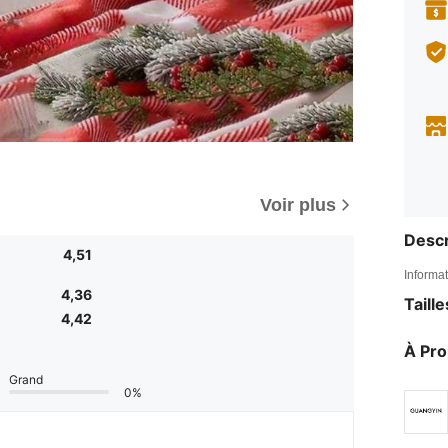
Voir plus
Descr
4,51
Informat
4,36
Taill
4,42
À Pr
Grand
0%