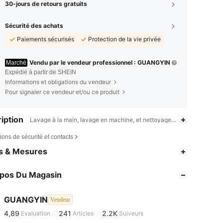
30-jours de retours gratuits
Sécurité des achats
Paiements sécurisés
Protection de la vie privée
Vendu par le vendeur professionnel : GUANGYIN
Marché
Expédié à partir de SHEIN
Informations et obligations du vendeur
Pour signaler ce vendeur et/ou ce produit
iption
Lavage à la main, lavage en machine, et nettoyage à sec peuvent être 
ions de sécurité et contacts
es & Mesures
opos Du Magasin
4,89
241
2.2K
4,89
241
2.2K
GUANGYIN
Vendeur
4,89
241
2.2K
Evaluation
Articles
Suiveurs
d***5
est en train de naviguer