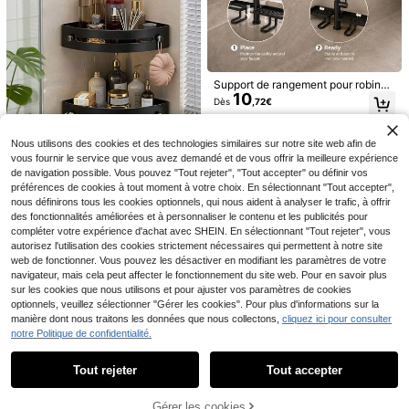
iffeuse, sans perçage requis
Économiser 0,12€
1 pièce Étagère murale pliable, Étag
12 pièces Marqueurs pour tableau b
Support de rangement pour robinet
3
2
ère de rangement pour salle de bai
lanc noirs (avec capuchons effaceu
Dès
,78€
-3%
3,90€
Dès
,45€
10
de lavabo de salle de bain | Plateau
n, Support de téléphone de chevet
rs) - Encre à base d'eau légère, lava
Dès
,72€
de drainage en maille double face,
de toilette, Étagère de rangement s
ble, convient pour le bureau, la mais
en plastique anti-rouille, peut conte
ans perçage pour dortoir, Support d
on et l'organisation de la papeterie
nir des brosses à dents, des cosmét
e routeur WiFi pour salle de bain
scolaire, le rangement sur le bureau
Nous utilisons des cookies et des technologies similaires sur notre site web afin de
iques/outils et du savon – Design u
et dans les tiroirs
vous fournir le service que vous avez demandé et de vous offrir la meilleure expérience
niversel pour la salle de bain et la c
uisine
de navigation possible. Vous pouvez "Tout rejeter", "Tout accepter" ou définir vos
préférences de cookies à tout moment à votre choix. En sélectionnant "Tout accepter",
nous définirons tous les cookies optionnels, qui nous aident à analyser le trafic, à offrir
des fonctionnalités améliorées et à personnaliser le contenu et les publicités pour
compléter votre expérience d'achat avec SHEIN. En sélectionnant "Tout rejeter", vous
autorisez l'utilisation des cookies strictement nécessaires qui permettent à notre site
1/2/3 pièces Étagère de douche d'a
ngle sans perçage, étagère de rang
web de fonctionner. Vous pouvez les désactiver en modifiant les paramètres de votre
#3 BEST-SELLERS
de Multicolore Étagères et supports de rangement
ement murale de salle de bain noir
navigateur, mais cela peut affecter le fonctionnement du site web. Pour en savoir plus
6
Dès
,09€
-2%
6,27€
e/grise, organisateur d'espace trian
sur les cookies que nous utilisons et pour ajuster vos paramètres de cookies
gulaire, matériau PP, avec trous de
optionnels, veuillez sélectionner "Gérer les cookies". Pour plus d'informations sur la
drainage, installation facile, convie
manière dont nous traitons les données que nous collectons,
cliquez ici pour consulter
nt pour la salle de bain
Étagère de douche pour
1 pièce Support mural étanche pour
Entrepôt UE
notre Politique de confidentialité.
Afficher les articles similaires en stock
Voir tout
16
5
suspendre l'étagère de douche san
papier toilette avec tiroir, peut être
,06€
-3%
16,72€
,68€
s perçage - porte-shampoing pour
utilisé comme porte-rouleau de pap
douche panier de douche organisat
Tout rejeter
Tout accepter
ier toilette, porte-papier toilette adh
Désolés, ce produit est épuisé.
eur de salle de bain, support de dou
ésif, boîte à mouchoirs, porte-fourni
che étagère de douche en acier ino
tures de nettoyage, accessoire de s
Étagère de douche d'angle en plasti
Gérer les cookies
xydable (argent)
alle de bain, décoration de pièce