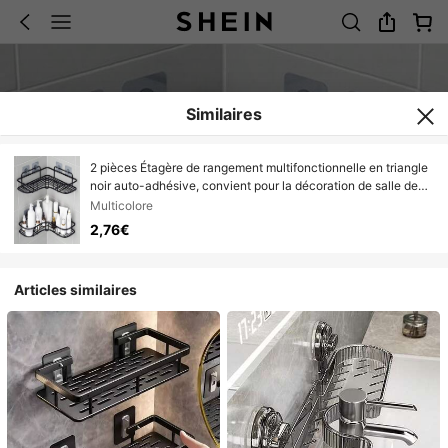
Similaires
2 pièces Étagère de rangement multifonctionnelle en triangle
noir auto-adhésive, convient pour la décoration de salle de
bain, cuisine, cosmétiques, fournitures de douche, rangement
Multicolore
de salle de bain à la maison et en dortoir, décoration
2,76€
d'automne et rentrée scolaire
Articles similaires