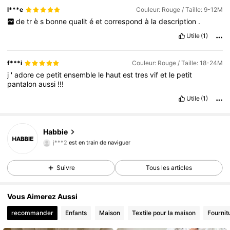
l***e
Couleur: Rouge / Taille: 9-12M
de
tr
è
s
bonne
qualit
é
et
correspond
à
la
description
.
Utile
(1)
f***i
Couleur: Rouge / Taille: 18-24M
j
'
adore
ce
petit
ensemble
le
haut
est
tres
vif
et
le
petit
pantalon
aussi
!!!
Utile
(1)
Habbie
62K Suiveurs
4,89
j***2
est en train de naviguer
62K Suiveurs
4,89
Suivre
Tous les articles
Vous Aimerez Aussi
recommander
Enfants
Maison
Textile pour la maison
Fournit