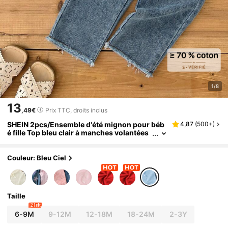
1/8
13
,49€
Prix TTC, droits inclus
SHEIN 2pcs/Ensemble d'été mignon pour béb
4,87
(
500+
)
é fille Top bleu clair à manches volantées
et col rond & Jean à nœud Tenue de sortie
assortie pour la famille
Couleur: Bleu Ciel
Taille
2 left
6-9M
9-12M
12-18M
18-24M
2-3Y