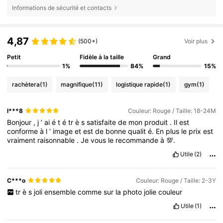
Informations de sécurité et contacts
4,87
(500+)
Voir plus
Petit
Fidèle à la taille
Grand
1%
84%
15%
rachètera
(1)
magnifique
(11)
logistique rapide
(1)
gym
(1)
l***8
Couleur: Rouge / Taille: 18-24M
Bonjour
,
j
’
ai
é
t
é
tr
è
s
satisfaite
de
mon
produit
.
Il
est
conforme
à
l
’
image
et
est
de
bonne
qualit
é.
En
plus
le
prix
est
vraiment
raisonnable
.
Je
vous
le
recommande
à
💯.
Utile
(2)
C***o
Couleur: Rouge / Taille: 2-3Y
tr
è
s
joli
ensemble
comme
sur
la
photo
jolie
couleur
Utile
(1)