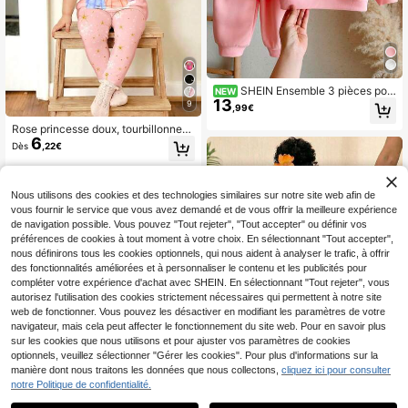
SHEIN Ensemble 3 pièces pou
NEW
13
r bébé fille : Sweat-shirt-shirt tricot
9
,99€
é de couleur unie décontracté, pant
Rose princesse doux, tourbillonner
alon long et châle rayé
6
dans le printemps et l'été, princesse
Dès
,22€
douce et mignonne, paillettes brilla
ntes et crépusculaires, imprimé floc
on de neige, t-shirt à manches cour
tes col rond confortable et décontra
Nous utilisons des cookies et des technologies similaires sur notre site web afin de
cté pour fille, pantalon coupe relaxé
vous fournir le service que vous avez demandé et de vous offrir la meilleure expérience
e, convient pour le printemps/été, v
de navigation possible. Vous pouvez "Tout rejeter", "Tout accepter" ou définir vos
acances, festivals, vacances, vibrat
préférences de cookies à tout moment à votre choix. En sélectionnant "Tout accepter",
ions printanières, vibrations estivale
nous définirons tous les cookies optionnels, qui nous aident à analyser le trafic, à offrir
s, tenues de printemps et d'été, con
fort facile, ensemble à la mode pour
des fonctionnalités améliorées et à personnaliser le contenu et les publicités pour
fille, tenue décontractée, t-shirt gra
compléter votre expérience d'achat avec SHEIN. En sélectionnant "Tout rejeter", vous
phique princesse et floral, ensemble
autorisez l'utilisation des cookies strictement nécessaires qui permettent à notre site
printemps et été, nouveau style, dé
web de fonctionner. Vous pouvez les désactiver en modifiant les paramètres de votre
contracté, vibrations printanières, é
navigateur, mais cela peut affecter le fonctionnement du site web. Pour en savoir plus
té décontracté, style girly
sur les cookies que nous utilisons et pour ajuster vos paramètres de cookies
optionnels, veuillez sélectionner "Gérer les cookies". Pour plus d'informations sur la
manière dont nous traitons les données que nous collectons,
cliquez ici pour consulter
notre Politique de confidentialité.
6