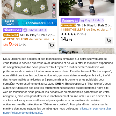
5
Playful Pals
Économiser 0,09€
SHEIN Playful Pals 2 piè
Entrepôt UE
ces Set Fille Bébé : Blouse Blanche
#1 BEST-SELLERS
de Bleu et blanc Ensembles bébé fille
Playful Pals
à Manches Courtes Volantées & Ju
(100+)
SHEIN Playful Pals 2 piè
Entrepôt UE
pe Salopette en Jean Doux, et Mign
14
ces Ensemble de tenues de bébé fill
#1 BEST-SELLERS
de Poche Ensemble débardeur bébé fille
on, Tenue Décontractée Quotidienn
,84€
e: débardeur à imprimé floral blanc
9
e
Dès
,40€
9,49€
+ short en jean vert à taille élastiqu
e ample, mignon et confortable
Nous utilisons des cookies et des technologies similaires sur notre site web afin de
vous fournir le service que vous avez demandé et de vous offrir la meilleure expérience
de navigation possible. Vous pouvez "Tout rejeter", "Tout accepter" ou définir vos
préférences de cookies à tout moment à votre choix. En sélectionnant "Tout accepter",
nous définirons tous les cookies optionnels, qui nous aident à analyser le trafic, à offrir
des fonctionnalités améliorées et à personnaliser le contenu et les publicités pour
compléter votre expérience d'achat avec SHEIN. En sélectionnant "Tout rejeter", vous
autorisez l'utilisation des cookies strictement nécessaires qui permettent à notre site
web de fonctionner. Vous pouvez les désactiver en modifiant les paramètres de votre
navigateur, mais cela peut affecter le fonctionnement du site web. Pour en savoir plus
sur les cookies que nous utilisons et pour ajuster vos paramètres de cookies
optionnels, veuillez sélectionner "Gérer les cookies". Pour plus d'informations sur la
manière dont nous traitons les données que nous collectons,
cliquez ici pour consulter
notre Politique de confidentialité.