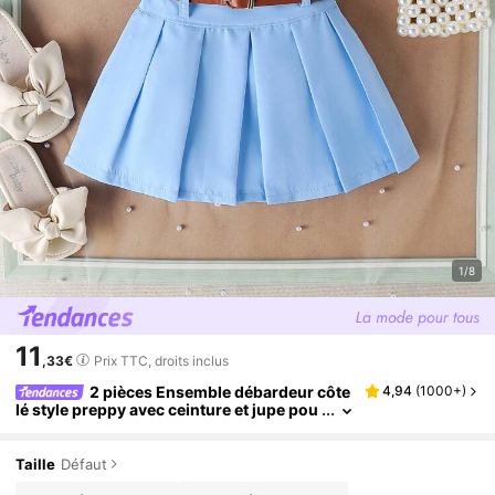
1/8
11
,33€
Prix TTC, droits inclus
2 pièces Ensemble débardeur côte
4,94
(
1000+
)
lé style preppy avec ceinture et jupe pou
r bébé fille, été
Taille
Défaut