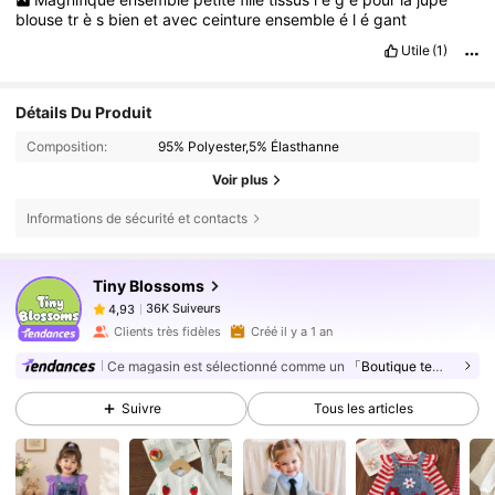
blouse
tr
è
s
bien
et
avec
ceinture
ensemble
é
l
é
gant
Utile
(1)
Détails Du Produit
Composition:
95% Polyester,5% Élasthanne
Voir plus
Informations de sécurité et contacts
36K Suiveurs
4,93
Tiny BIossoms
36K Suiveurs
4,93
e***e
est en train de naviguer
36K Suiveurs
4,93
Clients très fidèles
Créé il y a 1 an
36K Suiveurs
4,93
Ce magasin est sélectionné comme un
「Boutique tendance」
36K Suiveurs
4,93
Suivre
Tous les articles
36K Suiveurs
4,93
36K Suiveurs
4,93