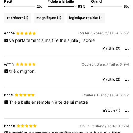
Petit
Fidèle à la taille
Grand
2%
93%
5%
rachètera
(1)
magnifique
(11)
logistique rapide
(1)
e***e
Couleur: Rose vif / Taille: 2-3Y
va
parfaitement
à
ma
fille
tr
è
s
jolie
j
'
adore
Utile
(2)
w***i
Couleur: Blanc / Taille: 6-9M
tr
è
s
mignon
Utile
(2)
h***l
Couleur: Blanc / Taille: 2-3Y
Tr
è
s
belle
ensemble
h
â
te
de
lui
mettre
Utile
(1)
b***0
Couleur: Blanc / Taille: 9-12M
Magnifique
ensemble
petite
fille
tissus
l
é
g
è
pour
la
jupe