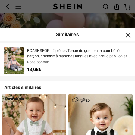
Similaires
BOARNSEORL 2 pièces Tenue de gentleman pour bébé
garçon, chemise à manches longues avec nœud papillon et
salopette, mode et convient pour l'anniversaire, l'événement,
Rose bonbon
l'extérieur, le mariage
18,68€
Articles similaires