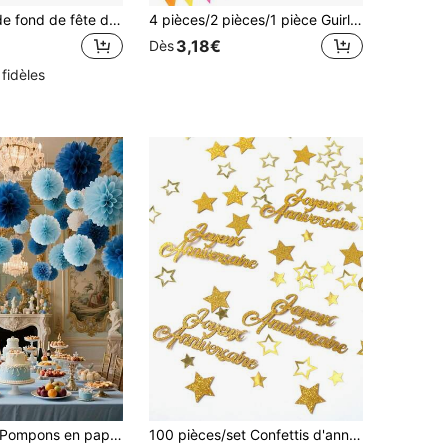
1 pièce Toile de fond de fête d'anniversaire sur le thème de l'espace - Planètes de l'espace extra-atmosphérique, fusées et étoiles de dessin animé - Bannière suspendue en polyester pour festival et photographie
4 pièces/2 pièces/1 pièce Guirlandes de drapeaux arc-en-ciel vibrants,Drapeaux en tissu feutre multicolores,Pour les fêtes d'anniversaire, les mariages, les cérémonies de remise de diplômes, les célébrations, les décorations d'événements,Bannières en tissu feutre,Décoration de fête arc-en-ciel,Drapeaux triangulaires en ruban coloré,Décoration de célébration d'anniversaire,Réunion à la maison
3,18€
Dès
 fidèles
15/30 pièces Pompons en papier de soie bleu, décoration de fête de mariage, fête à thème océan, anniversaire, remise des diplômes, baby shower, décoration de plafond en boule de fleurs en papier, décoration de salle de classe, douche nuptiale, enterrement de vie de jeune fille, rentrée scolaire, thé
100 pièces/set Confettis d'anniversaire français pailletés dorés, lettres Joyeux & étoiles pour décoration de table, fournitures de fête d'anniversaire (20 pièces lettres, 80 pièces étoiles mélangées)