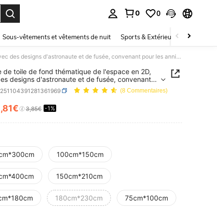
0
0
ouver. Press Enter to select.
Sous-vêtements et vêtements de nuit
Sports & Extérieur
Enfants
1 pièce de toile de fond thématique de l'espace en 2D, avec des designs d'astronaute et de fusée, convenant pour les anniversaires, mariages et fêtes de l'espace. Aucune électricité requise
e de toile de fond thématique de l'espace en 2D,
es designs d'astronaute et de fusée, convenant
es anniversaires, mariages et fêtes de l'espace.
h251104391281361969
(8 Commentaires)
 électricité requise
3
,81€
-1%
ICE AND AVAILABILITY
3,85€
cm*300cm
100cm*150cm
cm*400cm
150cm*210cm
cm*180cm
180cm*230cm
75cm*100cm