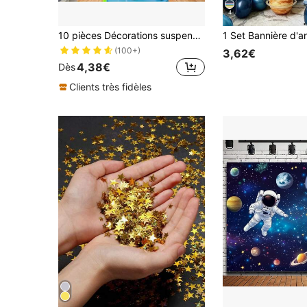
4
10 pièces Décorations suspendues en spirale du système solaire Décorations de fête spatiale Planètes du système solaire suspendues Fournitures de fête, Cadeaux pour les personnes qui aiment les planètes Les planètes du système solaire conviennent aux fêtes à thème spatial, aux décorations de chambre d'anniversaire, aux accessoires de vacances
(100+)
3,62€
4,38€
Dès
Clients très fidèles