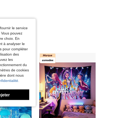
fournir le service
e. Vous pouvez
re choix. En
nt à analyser le
tés pour compléter
lisation des
uvez les
fonctionnement du
amètres de cookies
nière dont nous
fidentialité.
ejeter