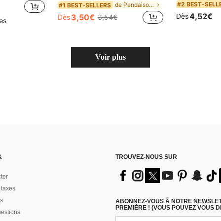
#2 BEST-SELL
de Pendaison de crémaillère Confettis et canons à
#1 BEST-SELLERS
4,52€
Dès
3,50€
Dès
3,54€
les
Voir plus
&
TROUVEZ-NOUS SUR
ter
 taxes
s
ABONNEZ-VOUS À NOTRE NEWSLETT
PREMIÈRE ! (VOUS POUVEZ VOUS 
uestions