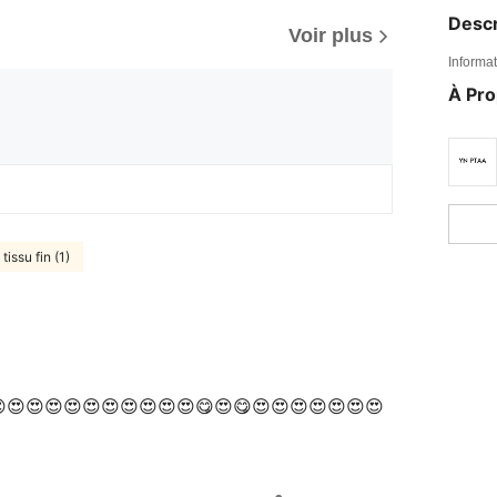
Descr
Voir plus
Informat
À Pr
tissu fin (1)
😍😍😍😍😍😍😍😍😍😍😍😍😍😍😍😍😍😋😍😋😍😍😍😍😍😍😍