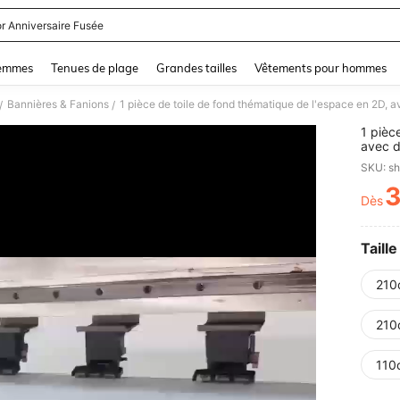
r Anniversaire Fusée
and down arrow keys to navigate search Dernière recherche and Rechercher et Tr
femmes
Tenues de plage
Grandes tailles
Vêtements pour hommes
Bannières & Fanions
/
/
1 pièc
avec d
pour l
SKU: s
Aucune
Dès
PR
Taille
210
210
110