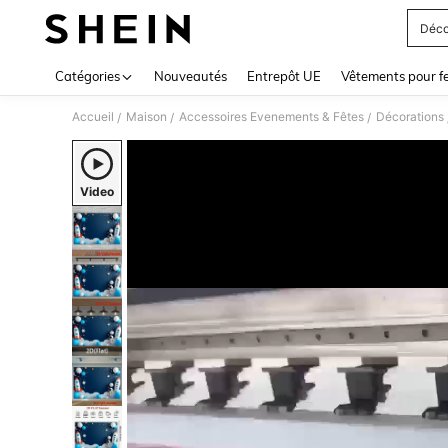
Déco
Use up 
Catégories
Nouveautés
Entrepôt UE
Vêtements pour 
Accueil
Maison
Accessoires Evenements & Fêtes
Décorations
/
/
/
Video