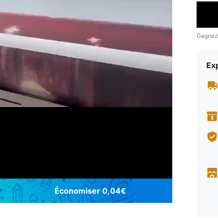
Gagnez
Exp
Économiser 0,04€