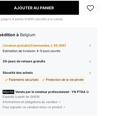
AJOUTER AU PANIER
 jusqu'à
4
points SHEIN calculés à la caisse.
édition à
Belgium
Livraison gratuite(Commandes ≥ 39,00€)
Estimation de livraison:
4-9 jours ouvrés
30-jours de retours gratuits
Sécurité des achats
Paiements sécurisés
Protection de la vie privée
Vendu par le vendeur professionnel : YN PTAA
Marché
Expédié à partir de SHEIN
Informations et obligations du vendeur
Pour signaler ce vendeur et/ou ce produit