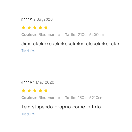
p***2
2 Jul,2026
Couleur: Bleu marine, Taille: 210cm*400cm
Couleur:
Bleu marine
Taille:
210cm*400cm
Jxjxkckckckckckckckckckckclckckckckckc
Traduire
g***a
1 May,2026
Couleur: Bleu marine, Taille: 150cm*210cm
Couleur:
Bleu marine
Taille:
150cm*210cm
Telo stupendo proprio come in foto
Traduire