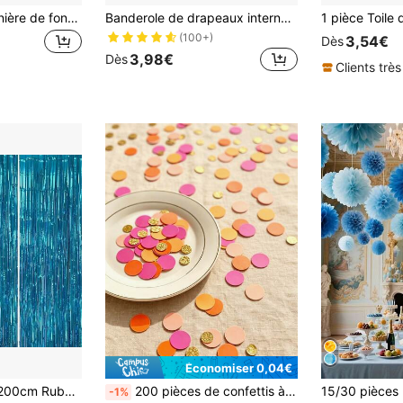
1 pièce pièce, bannière de fond photo d'astronaute de fusée spatiale, cadeau, planète spatiale, galaxie, décoration de table de gâteau pour fête d'anniversaire, accessoires de cabine photo, accessoires de studio, fournitures de fête
Banderole de drapeaux internationaux 24/48/50/100 pays, guirlande de drapeaux du monde, décoration de bannière pour festivals, clubs de sport, bars, célébrations et décorations de fête
(100+)
3,54€
Dès
3,98€
Dès
Clients très
Économiser 0,04€
3 pièces/Set 100*200cm Ruban à franges dorées, design à texture métallique brillante, convient pour les accessoires de studio photo, les fêtes d'anniversaire, les douches de mariée, la décoration de mariage, les arrière-plans, la décoration de fête, les accessoires de cabine photo
200 pièces de confettis à pois roses, oranges et dorés avec paillettes - convient pour les fêtes d'anniversaire, les douches de mariage, les cadeaux de mariage, les décorations, la décoration de bureau
-1%