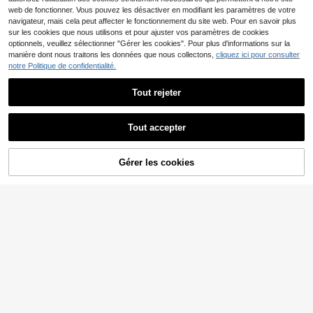
web de fonctionner. Vous pouvez les désactiver en modifiant les paramètres de votre
navigateur, mais cela peut affecter le fonctionnement du site web. Pour en savoir plus
sur les cookies que nous utilisons et pour ajuster vos paramètres de cookies
optionnels, veuillez sélectionner "Gérer les cookies". Pour plus d'informations sur la
manière dont nous traitons les données que nous collectons,
cliquez ici pour consulter
notre Politique de confidentialité.
2/4/6 pièces Bretelles d'épaule régl
Tout rejeter
ables avec boucle, 3 couleurs dispo
3
6 pièces Bretelles de soutien-gorge
Dès
,05€
nibles : blanc, noir, transparent, con
en dentelle cœur brodées hydrosol
4
vient pour la lingerie, les débardeur
,48€
ubles, accessoires de remplacemen
Tout accepter
s et les vêtements, sangles de remp
t pour soutien-gorge, bretelles de d
lacement élastiques antidérapante
os larges et étroites polyvalentes, c
s, bandes élastiques de fixation pou
onvenant aux robes quotidiennes
r nappe, sangles de remplacement
Gérer les cookies
AJOUTER AU PANIER
avec boucle en bec de canard