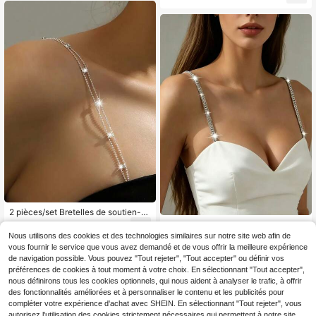
aussures, DIY
soutien-gorge antidérapante à la m
ode pour femmes, convient pour rob
e de mariée, fête EDM et plus
2 pièces/set Bretelles de soutien-g
orge réglables avec strass, accesso
4
Bretelles de remplacement de souti
Dès
,48€
ires de soutien-gorge, chaîne d'épa
en-gorge réglables avec paillettes
Nous utilisons des cookies et des technologies similaires sur notre site web afin de
4
ule pour femmes, pour les raves
Dès
,48€
et strass, bretelles invisibles antidér
vous fournir le service que vous avez demandé et de vous offrir la meilleure expérience
apantes anti-exposition, accessoire
de navigation possible. Vous pouvez "Tout rejeter", "Tout accepter" ou définir vos
s de bretelles de soutien-gorge con
préférences de cookies à tout moment à votre choix. En sélectionnant "Tout accepter",
vertibles pour épaules dénudées, c
nous définirons tous les cookies optionnels, qui nous aident à analyser le trafic, à offrir
onvient pour la lingerie, les débarde
des fonctionnalités améliorées et à personnaliser le contenu et les publicités pour
urs, les robes de soirée, les mariage
s, les boîtes de nuit, les tenues déco
compléter votre expérience d'achat avec SHEIN. En sélectionnant "Tout rejeter", vous
ntractées et plus encore
autorisez l'utilisation des cookies strictement nécessaires qui permettent à notre site