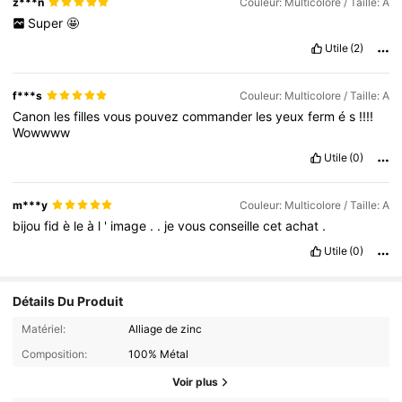
z***n
Couleur: Multicolore / Taille: A
Super
🤩
Utile
(2)
f***s
Couleur: Multicolore / Taille: A
Canon
les
filles
vous
pouvez
commander
les
yeux
ferm
é
s
!!!!
Wowwww
Utile
(0)
m***y
Couleur: Multicolore / Taille: A
bijou
fid
è
le
à
l
'
image
.
.
je
vous
conseille
cet
achat
.
Utile
(0)
Détails Du Produit
Matériel:
Alliage de zinc
Composition:
100% Métal
Voir plus