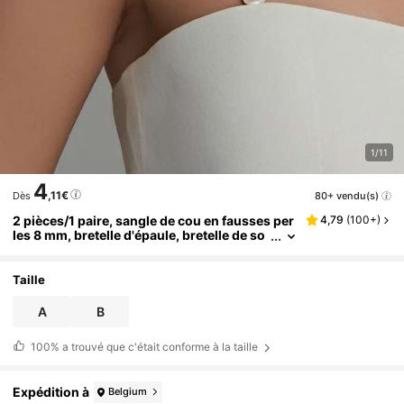
1/11
4
,11€
80+ vendu(s)
Dès
2 pièces/1 paire, sangle de cou en fausses per
4,79
(
100+
)
les 8 mm, bretelle d'épaule, bretelle de so
utien-gorge, bretelle de bustier à épaules
dénudées, bretelle de soutien-gorge de luxe h
aut de gamme avec strass et fausses perles, b
Taille
retelle de robe de mariée à une épaule
A
B
100%
a trouvé que c'était conforme à la taille
Expédition à
Belgium