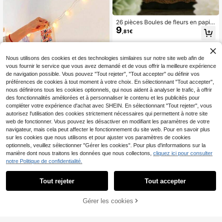
26 pièces Boules de fleurs en papie
9
r pour décoration de fête de mariag
,81€
e, gris vert, pois dorés et fleurs en p
apier dégradé vert, grandes décorat
ions de fête suspendues, convient p
our anniversaire, douche nuptiale, c
Nous utilisons des cookies et des technologies similaires sur notre site web afin de
élébration, fête de jardin et toile de f
vous fournir le service que vous avez demandé et de vous offrir la meilleure expérience
ond de chambre, fournitures pour é
de navigation possible. Vous pouvez "Tout rejeter", "Tout accepter" ou définir vos
vénements de vacances
préférences de cookies à tout moment à votre choix. En sélectionnant "Tout accepter",
nous définirons tous les cookies optionnels, qui nous aident à analyser le trafic, à offrir
des fonctionnalités améliorées et à personnaliser le contenu et les publicités pour
compléter votre expérience d'achat avec SHEIN. En sélectionnant "Tout rejeter", vous
autorisez l'utilisation des cookies strictement nécessaires qui permettent à notre site
1 pièce 1,5m/3m/6m - 10/20/40 piè
web de fonctionner. Vous pouvez les désactiver en modifiant les paramètres de votre
3
ces Guirlande lumineuse à boules L
Dès
,74€
ED blanc laiteux avec pinces en boi
navigateur, mais cela peut affecter le fonctionnement du site web. Pour en savoir plus
s pour photos - Décoration murale p
sur les cookies que nous utilisons et pour ajuster vos paramètres de cookies
hoto intérieure chambre/fête de vac
optionnels, veuillez sélectionner "Gérer les cookies". Pour plus d'informations sur la
ances - Ajoute une atmosphère rom
manière dont nous traitons les données que nous collectons,
cliquez ici pour consulter
antique pour mariage/anniversaire/
notre Politique de confidentialité.
bureau/remise de diplôme/maison/d
écoration de chambre - Guirlande l
umineuse féerique
Tout rejeter
Tout accepter
Désolés, ce produit est épuisé.
5
1 pièce Créative résine 17cm*25cm
Gérer les cookies
SIMILAIRES
15
Frelon doré Scarabée Décoration m
,19€
urale, Avec surface miroir, Idéal pou
r les amateurs d'insectes et la décor