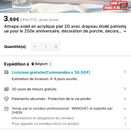
1/7
3
,69€
Prix TTC, droits inclus
Attrape-soleil en acrylique plat 2D avec drapeau étoilé patriotiq
ue pour le 250e anniversaire, décoration de porche, décora
tion de maison, garage, restaurant, café, décoration suspe
ndue à la fenêtre, décoration murale intérieure et extérieure, dé
coration de chambre, cadeau pour la fête de l'indépendance, d
Quantité(s):
écoration de chambre d'enfant, style décoratif, cadeau pour la f
ête des pères, décoration de mariage, cadeau pour la fête des
pères, cadeau pour l'enseignant, décoration de plante artificiell
e, décoration de chambre
Expédition à
Belgium
Livraison gratuite(Commandes ≥ 39,00€)
Estimation de livraison:
4-9 jours ouvrés
30-jours de retours gratuits
Paiements sécurisés · Protection de la vie privée
Vendu par le vendeur professionnel : WANGHE1 et expédié par
SHEIN
Informations et obligations du vendeur
Pour signaler ce vendeur et/ou ce produit