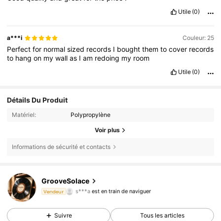
Utile
(0)
a***i
Couleur: 25
Perfect
for
normal
sized
records
I
bought
them
to
cover
records
to
hang
on
my
wall
as
I
am
redoing
my
room
Utile
(0)
Détails Du Produit
Matériel:
Polypropylène
Voir plus
Informations de sécurité et contacts
22 Suiveurs
4,81
GrooveSolace
s***a
est en train de naviguer
Vendeur
22 Suiveurs
4,81
22 Suiveurs
4,81
Suivre
Tous les articles