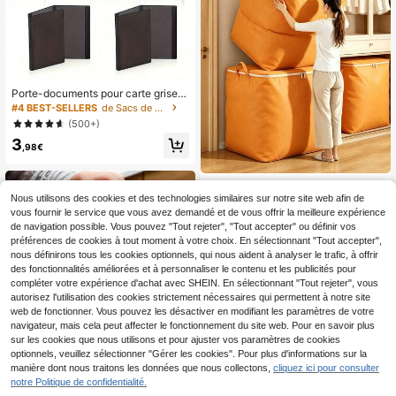
Porte-documents pour carte grise e
t assurance de véhicule noir - Poch
#4 BEST-SELLERS
de Sacs de certificat
ette en plastique transparent, convi
(500+)
ent pour les documents de voiture/
3
moto
,98€
Sac de rangement de déménageme
nt extra large et épaissi avec poign
Nous utilisons des cookies et des technologies similaires sur notre site web afin de
6
Dès
,06€
ée de traction renforcée, sac de ran
vous fournir le service que vous avez demandé et de vous offrir la meilleure expérience
gement portable pliable et impermé
de navigation possible. Vous pouvez "Tout rejeter", "Tout accepter" ou définir vos
able durable, plusieurs tailles, convi
préférences de cookies à tout moment à votre choix. En sélectionnant "Tout accepter",
ent pour le dortoir, la maison, le bure
nous définirons tous les cookies optionnels, qui nous aident à analyser le trafic, à offrir
au et les voyages, sac de rangemen
des fonctionnalités améliorées et à personnaliser le contenu et les publicités pour
t sous le lit pour le déménagement,
compléter votre expérience d'achat avec SHEIN. En sélectionnant "Tout rejeter", vous
accessoires essentiels de vie unive
rsitaire robuste
autorisez l'utilisation des cookies strictement nécessaires qui permettent à notre site
web de fonctionner. Vous pouvez les désactiver en modifiant les paramètres de votre
navigateur, mais cela peut affecter le fonctionnement du site web. Pour en savoir plus
sur les cookies que nous utilisons et pour ajuster vos paramètres de cookies
Afficher les articles similaires en stock
optionnels, veuillez sélectionner "Gérer les cookies". Pour plus d'informations sur la
manière dont nous traitons les données que nous collectons,
cliquez ici pour consulter
notre Politique de confidentialité.