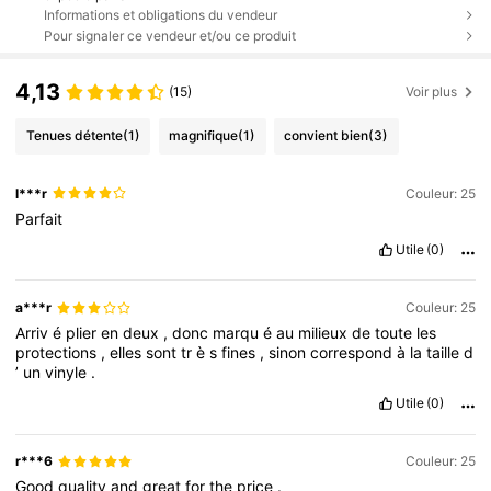
Informations et obligations du vendeur
Pour signaler ce vendeur et/ou ce produit
4,13
(15)
Voir plus
Tenues détente
(1)
magnifique
(1)
convient bien
(3)
l***r
Couleur: 25
Parfait
Utile
(0)
a***r
Couleur: 25
Arriv
é
plier
en
deux
,
donc
marqu
é
au
milieux
de
toute
les
protections
,
elles
sont
tr
è
s
fines
,
sinon
correspond
à
la
taille
d
’
un
vinyle
.
Utile
(0)
r***6
Couleur: 25
Good
quality
and
great
for
the
price
.