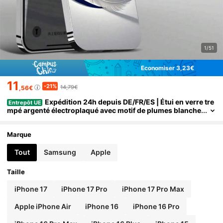
1/51
Économiser 3,23€
11
-21%
14,79€
,56€
Expédition 24h depuis DE/FR/ES | Étui en verre tre
Entrepôt UE
mpé argenté électroplaqué avec motif de plumes blanche
s et ailes blanches bleu & blanc, protection de caméra & a
ntichoc – Compatible avec Apple 11/12/13/14/15/16/17 Pro Ma
x/Plus/SE/Air – Cadeau parfait – Pour Samsung Galaxy S21/S
Marque
22/S23/S24/S25 Ultra
Tout
Samsung
Apple
Taille
iPhone 17
iPhone 17 Pro
iPhone 17 Pro Max
Apple iPhone Air
iPhone 16
iPhone 16 Pro