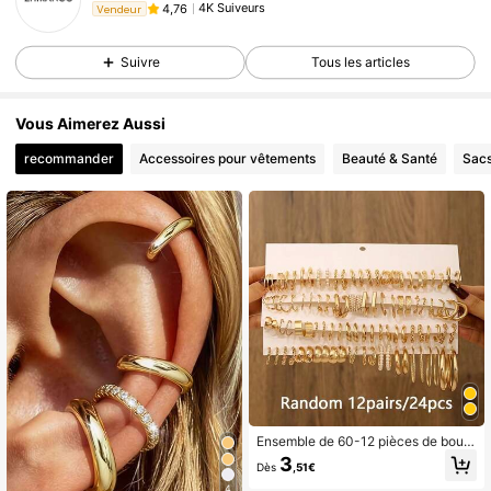
4K Suiveurs
4,76
Vendeur
Suivre
Tous les articles
Vous Aimerez Aussi
recommander
Accessoires pour vêtements
Beauté & Santé
Sacs
Ensemble de 60-12 pièces de boucl
es d'oreilles à la mode, fleurs délica
3
Dès
,51€
tes ajourées, carrés texturés larges,
gouttes d'eau rondes torsadées, per
4