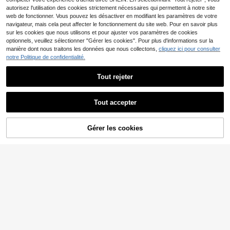
autorisez l'utilisation des cookies strictement nécessaires qui permettent à notre site
web de fonctionner. Vous pouvez les désactiver en modifiant les paramètres de votre
navigateur, mais cela peut affecter le fonctionnement du site web. Pour en savoir plus
sur les cookies que nous utilisons et pour ajuster vos paramètres de cookies
Ensemble aléatoire de 48/36/24/12
optionnels, veuillez sélectionner "Gérer les cookies". Pour plus d'informations sur la
pièces de boucles d'oreilles à tige e
3
manière dont nous traitons les données que nous collectons,
cliquez ici pour consulter
Dès
,61€
t créoles géométriques asymétrique
notre Politique de confidentialité.
s en métal simple avec fausses perl
es, pour femmes, couples, vacance
s, rendez-vous, cadeau
Tout rejeter
Tout accepter
Livesso
Gérer les cookies
AJOUTER AU PANIER
5 pièces Boucles d'oreilles clip régl
ables de couleur dorée, clips d'oreill
2
,85€
-1%
2,88€
es pour femmes et filles sans oreille
s percées, set de boucles d'oreilles
ear cuff
5 paires de boucles d'oreilles créole
s huggie pour femmes, en acier inox
#4 BEST-SELLERS
de Symbole infini Boucles d'oreilles pour femmes