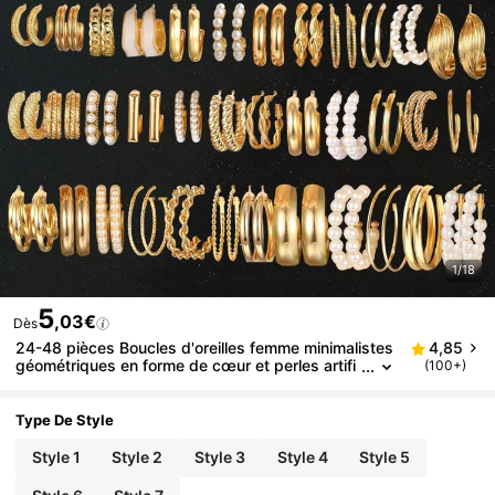
1/18
5
,03€
Dès
24-48 pièces Boucles d'oreilles femme minimalistes
4,85
géométriques en forme de cœur et perles artifi
(100+)
cielles multicouche, bijoux mode cadeau pour a
nniversaire, voyage, fête, casual, quotidien et travai
l
Type De Style
Style 1
Style 2
Style 3
Style 4
Style 5