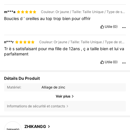
m***a
Couleur: Or jaune / Taille: Taille Unique / Type de style: Style 1
Boucles
d
’
oreilles
au
top
trop
bien
pour
offrir
Utile
(0)
n***r
Couleur: Or jaune / Taille: Taille Unique / Type de style: Style 1
Tr
è
s
satisfaisant
pour
ma
fille
de
12ans
,
ç
a
taille
bien
et
lui
va
parfaitement
Utile
(0)
Détails Du Produit
Matériel:
Alliage de zinc
Voir plus
Informations de sécurité et contacts
ZHIKANGG