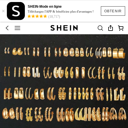
SHEIN-Mode en ligne
×
OBTENIR
Téléchargez l'APP & bénéficiez plus d'avantages !
(18,717)