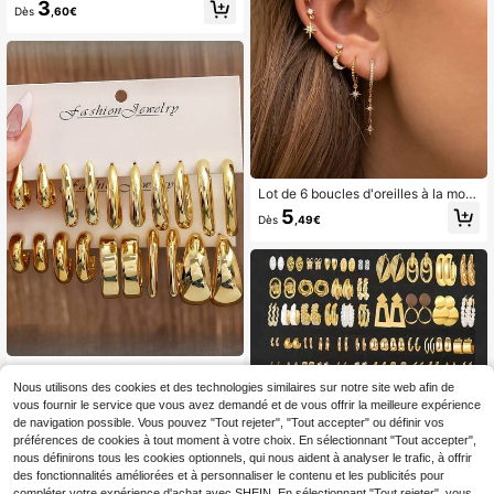
trajets, les occasions sociales légèr
3
quillage, ensemble de boucles d'ore
Dès
,60€
es et plus encore
illes pour port quotidien pour femme
s (matériau CCB léger, non décolora
nt)
Lot de 6 boucles d'oreilles à la mod
e pour femme, ornées de délicats p
5
Dès
,49€
endentifs en zircone cubique représ
entant une lune, une étoile et un écl
air. Adaptées à plusieurs piercings e
t à l'empilage, idéales pour les fête
s, les festivals de musique et les bij
oux du quotidien.
5 paires/10 paires de nouveaux bou
cles d'oreilles mode personnalisées
Nous utilisons des cookies et des technologies similaires sur notre site web afin de
3
Dès
,98€
en forme de goutte d'eau exagérée
vous fournir le service que vous avez demandé et de vous offrir la meilleure expérience
en résine ABS et CCB
de navigation possible. Vous pouvez "Tout rejeter", "Tout accepter" ou définir vos
préférences de cookies à tout moment à votre choix. En sélectionnant "Tout accepter",
nous définirons tous les cookies optionnels, qui nous aident à analyser le trafic, à offrir
des fonctionnalités améliorées et à personnaliser le contenu et les publicités pour
compléter votre expérience d'achat avec SHEIN. En sélectionnant "Tout rejeter", vous