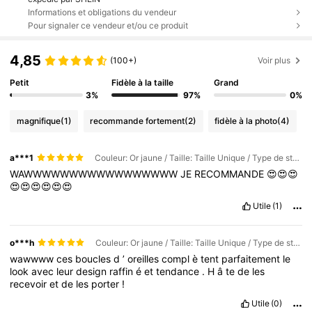
Informations et obligations du vendeur
Pour signaler ce vendeur et/ou ce produit
4,85
(100+)
Voir plus
Petit
Fidèle à la taille
Grand
3%
97%
0%
magnifique
(1)
recommande fortement
(2)
fidèle à la photo
(4)
a***1
Couleur: Or jaune / Taille: Taille Unique / Type de style: Style 3
WAWWWWWWWWWWWWWWWWW
JE
RECOMMANDE
😍😍😍
😍😍😍😍😍😍
Utile
(1)
o***h
Couleur: Or jaune / Taille: Taille Unique / Type de style: Style 6
wawwww
ces
boucles
d
’
oreilles
compl
è
tent
parfaitement
le
look
avec
leur
design
raffin
é
et
tendance
.
H
â
te
de
les
recevoir
et
de
les
porter
!
Utile
(0)