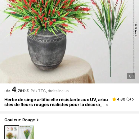
1/8
4
,78€
Prix TTC, droits inclus
Dès
Herbe de singe artificielle résistante aux UV, arbu
4,80
(
5
)
stes de fleurs rouges réalistes pour la décora
tion de jardin extérieur, plantes en plastique
durables pour patio, balcon & allée (1/5/6/10/12/2
0 pièces)
Couleur: Rouge