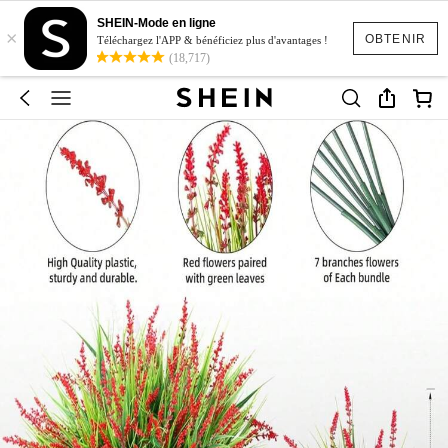
SHEIN-Mode en ligne
×
OBTENIR
Téléchargez l'APP & bénéficiez plus d'avantages !
(18,717)