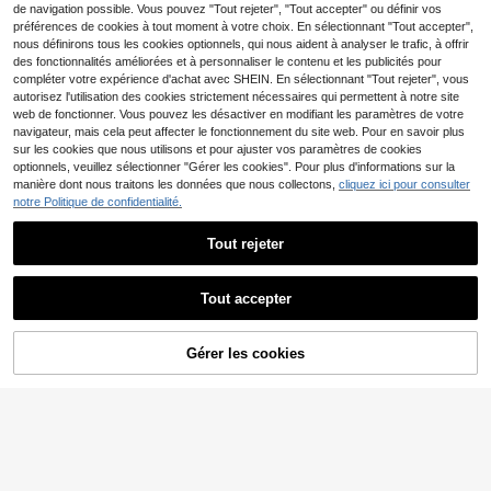
ur mariage, fête, décoration de cha
uisine, le mariage, la fête, les acces
de navigation possible. Vous pouvez "Tout rejeter", "Tout accepter" ou définir vos
mbre, décoration de maison, décora
soires de photographie, les cadeau
préférences de cookies à tout moment à votre choix. En sélectionnant "Tout accepter",
tion d'anniversaire, décoration de ta
x, l'anniversaire, la remise des diplô
nous définirons tous les cookies optionnels, qui nous aident à analyser le trafic, à offrir
ble, décoration de chambre à couch
mes, convient pour la décoration de
des fonctionnalités améliorées et à personnaliser le contenu et les publicités pour
er, décoration de pièce, décoration
bol/assiette, le centre de table, la d
de salle de bain, cadeau de la Saint
écoration d'été de la cuisine, la déc
compléter votre expérience d'achat avec SHEIN. En sélectionnant "Tout rejeter", vous
-Valentin, décoration de remise des
oration de fruits, mini petit citron (N
autorisez l'utilisation des cookies strictement nécessaires qui permettent à notre site
diplômes
ote de taille)
web de fonctionner. Vous pouvez les désactiver en modifiant les paramètres de votre
navigateur, mais cela peut affecter le fonctionnement du site web. Pour en savoir plus
sur les cookies que nous utilisons et pour ajuster vos paramètres de cookies
optionnels, veuillez sélectionner "Gérer les cookies". Pour plus d'informations sur la
manière dont nous traitons les données que nous collectons,
cliquez ici pour consulter
notre Politique de confidentialité.
Tout rejeter
4
Tout accepter
Économiser 0,08€
5/10/20 pièces Tranches de citron
1/3/12/18 pièces Œillets artificiels bl
Gérer les cookies
3
AJOUTER AU PANIER
en plastique artificiel, convient pour
ancs, Fête des Mères, Saint-Valenti
#1 BEST-SELLERS
de PP Plantes artificielles
Dès
,00€
-2%
3,08€
le mariage de printemps, la fête des
n, Œillets en soie, Convient pour ce
2
Dès
,88€
mères, la Saint-Valentin, la décorati
ntres de table de mariage, douche n
on de vase, la maison, la salle à ma
uptiale, décoration de table, fête à l
nger, la chambre à coucher, les four
a maison, décoration d'anniversair
nitures de fête d'anniversaire, la dé
e, 29cm/Sans vase "En raison de l'é
coration de jardin extérieur, les cad
clairage, de l'écran et d'autres raiso
eaux de remise des diplômes, les pl
ns, le produit réel peut présenter un
antes artificielles
e légère différence de couleur"