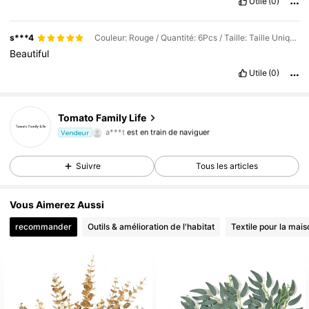
Utile
(0)
s***4
Couleur: Rouge / Quantité: 6Pcs / Taille: Taille Unique
Beautiful
Utile
(0)
27 Suiveurs
4,79
Tomato Family Life
a***t
est en train de naviguer
Vendeur
27 Suiveurs
4,79
Suivre
Tous les articles
Vous Aimerez Aussi
recommander
Outils & amélioration de l'habitat
Textile pour la mais