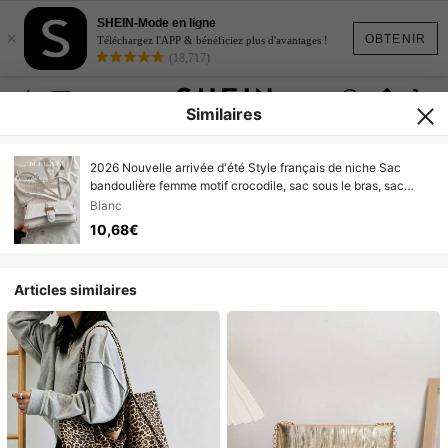
SHEIN-Mode en ligne
×
OBTENIR
Téléchargez l'APP & bénéficiez plus d'avantages !
(18,717)
Similaires
2026 Nouvelle arrivée d'été Style français de niche Sac
bandoulière femme motif crocodile, sac sous le bras, sac
baguette mode
Blanc
10,68€
Articles similaires