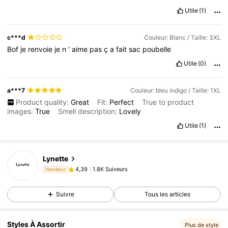
Utile
(1)
c***d
Couleur: Blanc / Taille: 3XL
Bof
je
renvoie
je
n
'
aime
pas
ç
a
fait
sac
poubelle
Utile
(0)
a***7
Couleur: bleu indigo / Taille: 1XL
Product quality:
Great
Fit:
Perfect
True to product
images:
True
Smell description:
Lovely
Utile
(1)
Lynette
1.8K Suiveurs
4,39
Vendeur
g***c
est en train de naviguer
1.8K Suiveurs
4,39
Suivre
Tous les articles
Styles À Assortir
Plus de style