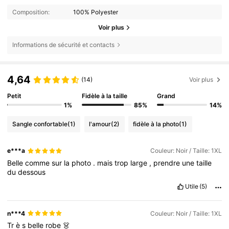
Composition:
100% Polyester
Voir plus
Informations de sécurité et contacts
4,64
(14)
Voir plus
Petit
Fidèle à la taille
Grand
1%
85%
14%
Sangle confortable
(1)
l'amour
(2)
fidèle à la photo
(1)
e***a
Couleur: Noir / Taille: 1XL
Belle
comme
sur
la
photo
.
mais
trop
large
,
prendre
une
taille
du
dessous
Utile
(5)
n***4
Couleur: Noir / Taille: 1XL
Tr
è
s
belle
robe
👗