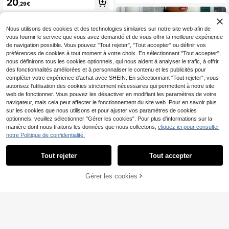
20
à la taille, jupe évasée, imprimé flor
,29€
mes grande taille avec un col rond
al style palais. Robe chemise mini g
élégant et un ourlet volanté, parfait
rande taille, robe chemise grande ta
e pour les fêtes d'été et les jupes bo
ille, robe à manches transparentes,
uffantes. Cette robe courte convien
Nous utilisons des cookies et des technologies similaires sur notre site web afin de
robe portefeuille pour femmes, robe
t pour le shopping, les rendez-vous,
vous fournir le service que vous avez demandé et de vous offrir la meilleure expérience
à motifs, robe de conversation pour
le luxe discret, le travail de bureau, l
femmes, robe portefeuille, robe de c
de navigation possible. Vous pouvez "Tout rejeter", "Tout accepter" ou définir vos
es vacances, les festivals de musiq
ulte
préférences de cookies à tout moment à votre choix. En sélectionnant "Tout accepter",
ue, les escapades à la plage, le thé
nous définirons tous les cookies optionnels, qui nous aident à analyser le trafic, à offrir
de l'après-midi, les fêtes décontract
ées, les séances photo et les occasi
des fonctionnalités améliorées et à personnaliser le contenu et les publicités pour
ons romantiques dans le jardin. Élég
compléter votre expérience d'achat avec SHEIN. En sélectionnant "Tout rejeter", vous
ante et polyvalente, elle convient à
autorisez l'utilisation des cookies strictement nécessaires qui permettent à notre site
diverses occasions, y compris les tr
web de fonctionner. Vous pouvez les désactiver en modifiant les paramètres de votre
ajets quotidiens, offrant un look mo
navigateur, mais cela peut affecter le fonctionnement du site web. Pour en savoir plus
derne mais sophistiqué.
sur les cookies que nous utilisons et pour ajuster vos paramètres de cookies
optionnels, veuillez sélectionner "Gérer les cookies". Pour plus d'informations sur la
manière dont nous traitons les données que nous collectons,
cliquez ici pour consulter
notre Politique de confidentialité.
Tout rejeter
Tout accepter
4
Robe ample grande taille couleur un
ie asymétrique à une épaule design
19
Maweii
,75€
asymétrique manches courtes évas
Gérer les cookies
AJOUTER AU PANIER
Maweii Robe grande tail
ées blanche élégante d'été
Entrepôt UE
le sexy dos nu à fines bretelles, san
23
,16€
s manches, à rayures