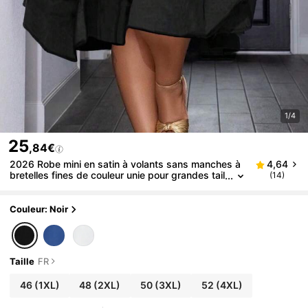
1/4
25
,84€
2026 Robe mini en satin à volants sans manches à
4,64
bretelles fines de couleur unie pour grandes tail
(14)
les, robe de soirée grande taille, tenue d'ambia
nce festive, nouvelle arrivée printemps/été, style él
égant noir
Couleur: Noir
Taille
FR
46
(1XL)
48
(2XL)
50
(3XL)
52
(4XL)