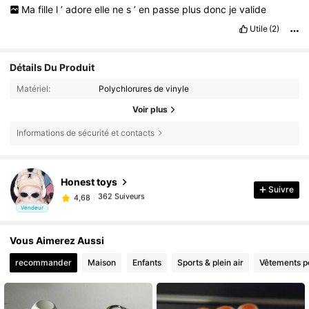
Ma
fille
l
’
adore
elle
ne
s
’
en
passe
plus
donc
je
valide
Utile
(2)
Détails Du Produit
Matériel:
Polychlorures de vinyle
Voir plus
Informations de sécurité et contacts
362 Suiveurs
4,68
Honest toys
Suivre
362 Suiveurs
4,68
r***4
est en train de naviguer
Vendeur
362 Suiveurs
4,68
362 Suiveurs
4,68
Vous Aimerez Aussi
recommander
Maison
Enfants
Sports & plein air
Vêtements 