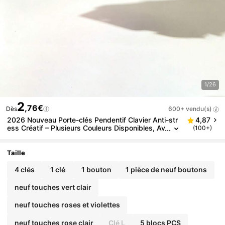
1/26
2
,76€
Dès
600+ vendu(s)
2026 Nouveau Porte-clés Pendentif Clavier Anti-str
4,87
ess Créatif – Plusieurs Couleurs Disponibles, Av
(100+)
ec Boucle, Convient aux Claviers Mécaniques –
Cadeau de la Saint-Valentin et Accessoire de Mode,
Un Jouet Anti-stress Avec Effet Sonore, Anti-stress
Taille
Et Couleurs Macaron Brillantes Et Belles, Parfait com
me Cadeau de Fête et Cadeau Promotionnel, Convie
4 clés
1 clé
1 bouton
1 pièce de neuf boutons
nt à Diverses Occasions pour Offrir aux Amis
neuf touches vert clair
neuf touches roses et violettes
neuf touches rose clair
Clé L
5 blocs PCS