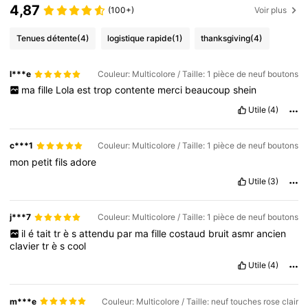
4,87
(100+)
Voir plus
Tenues détente
(4)
logistique rapide
(1)
thanksgiving
(4)
l***e
Couleur: Multicolore / Taille: 1 pièce de neuf boutons
ma
fille
Lola
est
trop
contente
merci
beaucoup
shein
Utile
(4)
c***1
Couleur: Multicolore / Taille: 1 pièce de neuf boutons
mon
petit
fils
adore
Utile
(3)
j***7
Couleur: Multicolore / Taille: 1 pièce de neuf boutons
il
é
tait
tr
è
s
attendu
par
ma
fille
costaud
bruit
asmr
ancien
clavier
tr
è
s
cool
Utile
(4)
m***e
Couleur: Multicolore / Taille: neuf touches rose clair