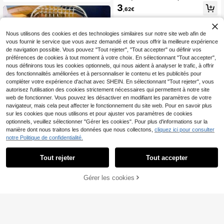
-stress, jouet pour les doigts, porte-
res photo de fête d'Halloween, mas
3
clés, anniversaire, Halloween, Noël,
,62€
que de visage humain réaliste indis
cadeau de fête, décoration d'Hallo
pensable pour la fête, garanti de vo
ween, remplissage de bas de Noël,
us faire rire. Outil magique pour pas
cadeau idéal pour le TDAH
ser de l'anxiété sociale à un papillo
Nous utilisons des cookies et des technologies similaires sur notre site web afin de
n social, masque de tête gras, volez
vous fournir le service que vous avez demandé et de vous offrir la meilleure expérience
le visage gras et allez vous promen
de navigation possible. Vous pouvez "Tout rejeter", "Tout accepter" ou définir vos
er
préférences de cookies à tout moment à votre choix. En sélectionnant "Tout accepter",
nous définirons tous les cookies optionnels, qui nous aident à analyser le trafic, à offrir
des fonctionnalités améliorées et à personnaliser le contenu et les publicités pour
compléter votre expérience d'achat avec SHEIN. En sélectionnant "Tout rejeter", vous
autorisez l'utilisation des cookies strictement nécessaires qui permettent à notre site
web de fonctionner. Vous pouvez les désactiver en modifiant les paramètres de votre
navigateur, mais cela peut affecter le fonctionnement du site web. Pour en savoir plus
sur les cookies que nous utilisons et pour ajuster vos paramètres de cookies
1 pièce Jouet squishy géant en for
optionnels, veuillez sélectionner "Gérer les cookies". Pour plus d'informations sur la
me de fromage, balle à presser faite
6
manière dont nous traitons les données que nous collectons,
cliquez ici pour consulter
Dès
,78€
à la main à l'huile de coco, malléabl
notre Politique de confidentialité.
e avec rebond lent, convient aux fill
es, jouet anti-stress pour adolescen
ts, cadeau, jouet à presser - Cadea
Tout rejeter
Tout accepter
u de Pâques - Cadeau d'anniversair
e - Cadeau de Noël - Cadeau de va
1/5/12/24/48 pièces Ensemble de fo
cances, esthétique
Gérer les cookies
AJOUTER AU PANIER
ntaines arc-en-ciel, formes et coule
(100+)
urs aléatoires, cadeaux de fête créa
2
tifs et d'anniversaire pour les amis
Dès
,58€