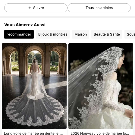
614 Suiveurs
4,81
Suivre
Tous les articles
614 Suiveurs
4,81
Vous Aimerez Aussi
recommander
Bijoux & montres
Maison
Beauté & Santé
Sous
Long voile de mariée en dentelle, a
2026 Nouveau voile de mariée long