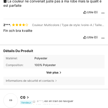
La
couleur
ne
convenait
juste
pas
à
ma
robe
mais
la
qualit
é
est
parfaite
Utile
(0)
Z***.
Couleur: Multicolore / Type de style: Ivoire-A / Taille: 3 m (118,11 po)
Fin
och
bra
kvalite
Utile
(0)
Détails Du Produit
Matériel:
Polyester
Composition:
100% Polyester
Voir plus
Informations de sécurité et contacts
614 Suiveurs
4,81
CG
b***j
est en train de naviguer
614 Suiveurs
4,81
Vendeur