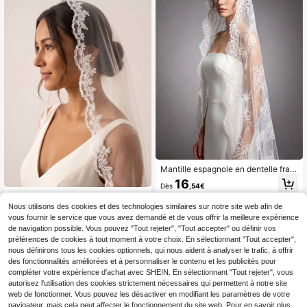
Mantille espagnole en dentelle fran
çaise, voile de mariée de style nouv
16
Dès
,54€
eau, 3 mètres de long, grand voile e
1 pièce Voile de mariée de longueur
n dentelle blanche, voile de mariée
bout des doigts Mantille, bord en de
Nous utilisons des cookies et des technologies similaires sur notre site web afin de
3 mètres, voile de mariée extra lon
9
,56€
ntelle appliquée, voile de mariée co
g, voile de traîne, voile de mariage b
vous fournir le service que vous avez demandé et de vous offrir la meilleure expérience
urt avec peigne pour mariée, blanc i
lanc
de navigation possible. Vous pouvez "Tout rejeter", "Tout accepter" ou définir vos
voire
préférences de cookies à tout moment à votre choix. En sélectionnant "Tout accepter",
nous définirons tous les cookies optionnels, qui nous aident à analyser le trafic, à offrir
des fonctionnalités améliorées et à personnaliser le contenu et les publicités pour
compléter votre expérience d'achat avec SHEIN. En sélectionnant "Tout rejeter", vous
autorisez l'utilisation des cookies strictement nécessaires qui permettent à notre site
web de fonctionner. Vous pouvez les désactiver en modifiant les paramètres de votre
navigateur, mais cela peut affecter le fonctionnement du site web. Pour en savoir plus