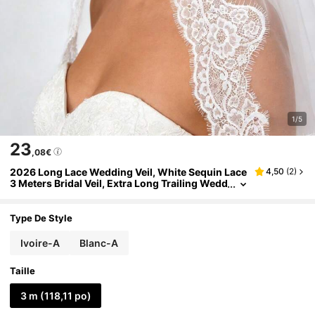
1/5
23
,08€
2026 Long Lace Wedding Veil, White Sequin Lace
4,50
(
2
)
3 Meters Bridal Veil, Extra Long Trailing Wedd
ing Veil,Summer,Beach,Elegant,Party
Type De Style
Ivoire-A
Blanc-A
Taille
3 m (118,11 po)