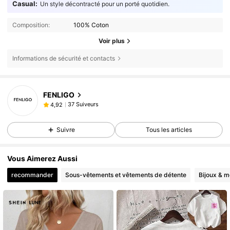
Casual:
Un style décontracté pour un porté quotidien.
Composition:
100% Coton
Voir plus
Informations de sécurité et contacts
FENLIGO
37 Suiveurs
4,92
Suivre
Tous les articles
Vous Aimerez Aussi
recommander
Sous-vêtements et vêtements de détente
Bijoux & m