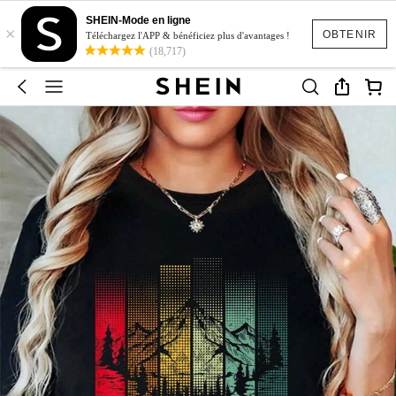
SHEIN-Mode en ligne
×
OBTENIR
Téléchargez l'APP & bénéficiez plus d'avantages !
(18,717)