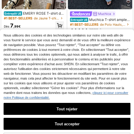
15
14
EMERY ROSE T-shirt dé
Muchica
Entrepôt UE
contracté à manches courtes avec i
#1 BEST-SELLERS
de Jaune T-shirts basiques décontractés
Muchica T-shirt ample à
Entrepôt UE
mprimé citron pour femmes, polyval
rayures et épaules dénudées pour f
7
#1 BEST-SELLERS
de Polo Hauts, chemisiers et t-shirts pour femmes
ent pour l'été
Dès
,99€
emmes, été
(1000+)
Nous utilisons des cookies et des technologies similaires sur notre site web afin de
10
Dès
,99€
vous fournir le service que vous avez demandé et de vous offrir la meilleure expérience
de navigation possible. Vous pouvez "Tout rejeter", "Tout accepter" ou définir vos
préférences de cookies à tout moment à votre choix. En sélectionnant "Tout accepter",
nous définirons tous les cookies optionnels, qui nous aident à analyser le trafic, à offrir
des fonctionnalités améliorées et à personnaliser le contenu et les publicités pour
compléter votre expérience d'achat avec SHEIN. En sélectionnant "Tout rejeter", vous
autorisez l'utilisation des cookies strictement nécessaires qui permettent à notre site
web de fonctionner. Vous pouvez les désactiver en modifiant les paramètres de votre
navigateur, mais cela peut affecter le fonctionnement du site web. Pour en savoir plus
sur les cookies que nous utilisons et pour ajuster vos paramètres de cookies
optionnels, veuillez sélectionner "Gérer les cookies". Pour plus d'informations sur la
manière dont nous traitons les données que nous collectons,
cliquez ici pour consulter
notre Politique de confidentialité.
Tout rejeter
12
T-shirt décontracté à col rond et ma
Tout accepter
Économiser 0,38€
nches courtes pour femmes, noir, ét
#2 BEST-SELLERS
de Soirée T-shirts pour femmes
é, vacances, chic sans effort