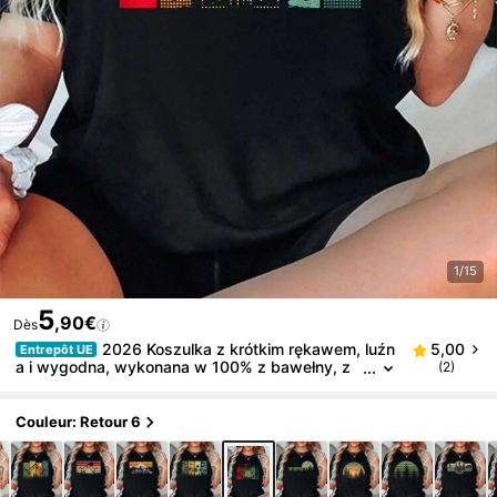
1/15
5
,90€
Dès
2026 Koszulka z krótkim rękawem, luźn
5,00
Entrepôt UE
a i wygodna, wykonana w 100% z bawełny, z
(2)
motywem dzikiej przyrody, lasu, drzew, retro, n
a zewnątrz, na wędrówki górskie.
Couleur: Retour 6