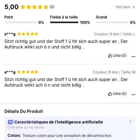
5,00
(2)
Voir plus
Petit
Fidèle à la taille
Grand
0%
100%
0%
a***g
Couleur: 8 dos / Taille: L
Sitzt
richtig
gut
und
der
Stoff
f
ü
hlt
sich
auch
super
an
.
Der
Aufdruck
wirkt
sch
ö
n
und
nicht
billig
.
Utile
(0)
a***g
Couleur: 8 dos / Taille: M
Sitzt
richtig
gut
und
der
Stoff
f
ü
hlt
sich
auch
super
an
.
Der
Aufdruck
wirkt
sch
ö
n
und
nicht
billig
.
Utile
(0)
Détails Du Produit
Caractéristiques de l'intelligence artificielle
Créé basé sur les détails
Coton:
Texture coton pour une sensation de décontraction.