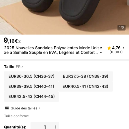
1/6
9
,16€
2025 Nouvelles Sandales Polyvalentes Mode Unise
4,76
xe à Semelle Souple en EVA, Légères et Confort
(1000+)
ables à Semelle Épaisse et Durable Anti-Dérapa
nte, Convient pour l'Intérieur, la Salle de Bain, la Plag
e, Style Minimaliste Élégant INS
Taille
FR
EUR36-36.5
(CN36-37)
EUR37.5-38
(CN38-39)
EUR39-39.5
(CN40-41)
EUR40.5-41
(CN42-43)
EUR42.5-43
(CN44-45)
Guide des tailles
Taille conforme
Quantité(s):