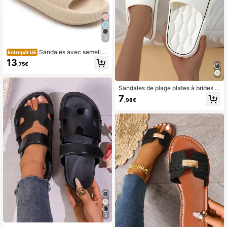
5
Sandales avec semelle i
Entrepôt UE
ntérieure arquée et semelles épaissi
13
,75€
es
Sandales de plage plates à brides p
our femmes, design cœur, respirant
7
,98€
es, en EVA, pour l'été
5