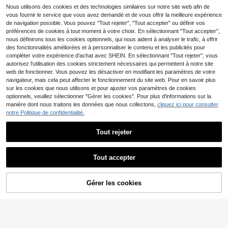
emmes, chaussures polyvalentes à
Nous utilisons des cookies et des technologies similaires sur notre site web afin de
13
,96€
semelle épaisse augmentant la haut
vous fournir le service que vous avez demandé et de vous offrir la meilleure expérience
eur, EVA léger confortable doux stab
de navigation possible. Vous pouvez "Tout rejeter", "Tout accepter" ou définir vos
le à double boucle réglable premiu
préférences de cookies à tout moment à votre choix. En sélectionnant "Tout accepter",
m pour fête plage travail marche ab
nous définirons tous les cookies optionnels, qui nous aident à analyser le trafic, à offrir
sorbant les chocs pour femmes
des fonctionnalités améliorées et à personnaliser le contenu et les publicités pour
compléter votre expérience d'achat avec SHEIN. En sélectionnant "Tout rejeter", vous
autorisez l'utilisation des cookies strictement nécessaires qui permettent à notre site
web de fonctionner. Vous pouvez les désactiver en modifiant les paramètres de votre
navigateur, mais cela peut affecter le fonctionnement du site web. Pour en savoir plus
sur les cookies que nous utilisons et pour ajuster vos paramètres de cookies
optionnels, veuillez sélectionner "Gérer les cookies". Pour plus d'informations sur la
manière dont nous traitons les données que nous collectons,
cliquez ici pour consulter
notre Politique de confidentialité.
Tout rejeter
Sandales à enfiler pour femmes ave
c décoration nœud papillon, chauss
Tout accepter
8
,68€
ures d'été plates à bout ouvert déco
ntractées, chaussures de plage lég
Sandales plates à enfiler femme, à
ères, essentiel pour la Saint-Valenti
Gérer les cookies
AJOUTER AU PANIER
bout ouvert, en maille respirante av
n et les vacances
9
,74€
ec croisillons, semelle intérieure co
ussinée antidérapante. Chaussures
d'été confortables pour la plage, les
vacances et le port quotidien