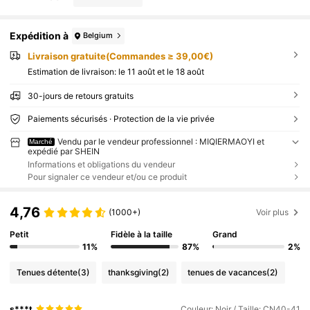
Expédition à
Belgium
Livraison gratuite(Commandes ≥ 39,00€)
Estimation de livraison:
le 11 août et le 18 août
30-jours de retours gratuits
Paiements sécurisés · Protection de la vie privée
Vendu par le vendeur professionnel : MIQIERMAOYI et
Marché
expédié par SHEIN
Informations et obligations du vendeur
Pour signaler ce vendeur et/ou ce produit
4,76
(1000+)
Voir plus
Petit
Fidèle à la taille
Grand
11%
87%
2%
Tenues détente
(3)
thanksgiving
(2)
tenues de vacances
(2)
s***t
Couleur: Noir / Taille: CN40-41