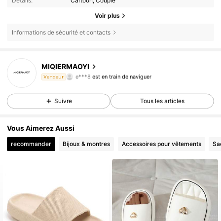
Détails:
Cartoon, Couple
Voir plus
Informations de sécurité et contacts
786 Suiveurs
4,80
MIQIERMAOYI
e***8
est en train de naviguer
Vendeur
786 Suiveurs
4,80
Suivre
Tous les articles
Vous Aimerez Aussi
recommander
Bijoux & montres
Accessoires pour vêtements
Sa