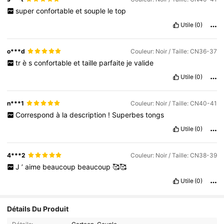
super
confortable
et
souple
le
top
Utile
(0)
o***d
Couleur: Noir / Taille: CN36-37
tr
è
s
confortable
et
taille
parfaite
je
valide
Utile
(0)
n***1
Couleur: Noir / Taille: CN40-41
Correspond
à
la
description
!
Superbes
tongs
Utile
(0)
4***2
Couleur: Noir / Taille: CN38-39
J
’
aime
beaucoup
beaucoup
🥰🥰
Utile
(0)
Détails Du Produit