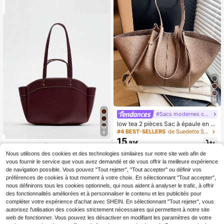
cole, le travail, les déplacements,
ccasions, peut contenir des cosméti
l'extérieur, les voyages, les pique-ni
ques
ques
14
#Sacs modernes cuir
low tea 2 pièces Sac à épaule en P
U de couleur unie basse, sac fourre
#4 BEST-SELLERS
de Suedette Sacs fourre-tout pour femmes
6
-tout à grande capacité avec doubl
15
,91€
e poignée et fermeture à pression, c
Nouveau sac à main pour femme, s
onvient pour les voyages, les cours
17
ac fourre-tout en matériau PU gran
Nous utilisons des cookies et des technologies similaires sur notre site web afin de
,98€
es, les sorties, les cadeaux pour les
de capacité, sac de courses minima
vous fournir le service que vous avez demandé et de vous offrir la meilleure expérience
femmes, les adolescentes, les étudi
liste décontracté, sac à main mode
de navigation possible. Vous pouvez "Tout rejeter", "Tout accepter" ou définir vos
antes et les employées de bureau.
violet à l'épaule, sac de maman de t
préférences de cookies à tout moment à votre choix. En sélectionnant "Tout accepter",
Convient pour le bureau, l'école, le t
aille moyenne avec poche intérieur
nous définirons tous les cookies optionnels, qui nous aident à analyser le trafic, à offrir
ravail, les déplacements, les activit
e, sac à main de luxe élégant pour d
és extérieures, les pique-niques. No
des fonctionnalités améliorées et à personnaliser le contenu et les publicités pour
ames
uveaux grands sacs pour femmes
compléter votre expérience d'achat avec SHEIN. En sélectionnant "Tout rejeter", vous
autorisez l'utilisation des cookies strictement nécessaires qui permettent à notre site
web de fonctionner. Vous pouvez les désactiver en modifiant les paramètres de votre