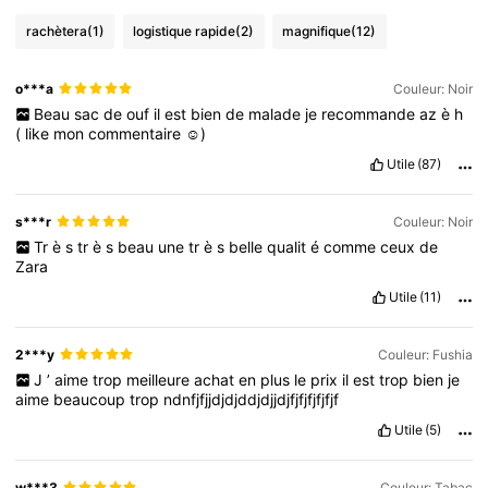
rachètera
(1)
logistique rapide
(2)
magnifique
(12)
o***a
Couleur: Noir
Beau
sac
de
ouf
il
est
bien
de
malade
je
recommande
az
è
h
(
like
mon
commentaire
☺️)
Utile
(87)
s***r
Couleur: Noir
Tr
è
s
tr
è
s
beau
une
tr
è
s
belle
qualit
é
comme
ceux
de
Zara
Utile
(11)
2***y
Couleur: Fushia
J
’
aime
trop
meilleure
achat
en
plus
le
prix
il
est
trop
bien
je
aime
beaucoup
trop
ndnfjfjjdjdjddjdjjdjfjfjfjfjfjf
Utile
(5)
w***3
Couleur: Tabac