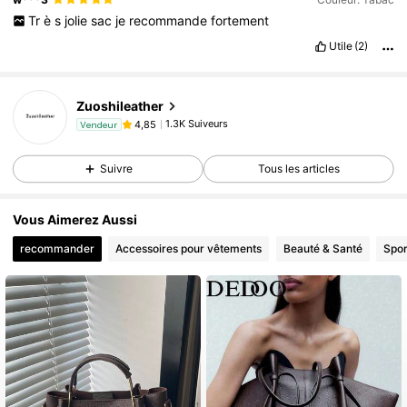
Tr
è
s
jolie
sac
je
recommande
fortement
Utile
(2)
Zuoshileather
1.3K Suiveurs
4,85
Vendeur
Suivre
Tous les articles
Vous Aimerez Aussi
recommander
Accessoires pour vêtements
Beauté & Santé
Spor