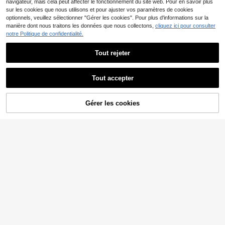
navigateur, mais cela peut affecter le fonctionnement du site web. Pour en savoir plus
sur les cookies que nous utilisons et pour ajuster vos paramètres de cookies
optionnels, veuillez sélectionner "Gérer les cookies". Pour plus d'informations sur la
manière dont nous traitons les données que nous collectons,
cliquez ici pour consulter
notre Politique de confidentialité.
Tout rejeter
Tout accepter
Gérer les cookies
AJOUTER AU PANIER