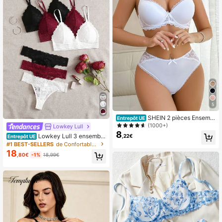
5
SHEIN 2 pièces Ensembl
Entrepôt UE
e de sous-vêtements décontractés
(1000+)
Lowkey Lull
pour femmes avec bretelles spaghe
8
Lowkey Lull 3 ensemble
,22€
Entrepôt UE
tti, couleur unie et empiècement en
s Ensembles de lingerie en dentelle
#1 BEST-SELLERS
de Confortable Ensembles soutien-gorge et culotte
dentelle avec armature
florale soutien-gorge et culotte
18
,80€
-1%
18,99€