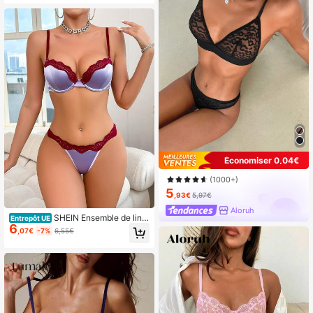
Économiser 0,04€
(1000+)
5
,93€
5,97€
Aloruh
SHEIN Ensemble de ling
Entrepôt UE
6
erie femme avec dentelle contrasta
,07€
-7%
6,55€
nte et couleur contrastante