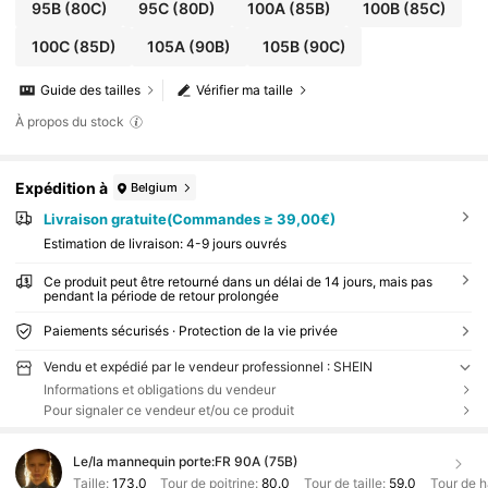
95B
(80C)
95C
(80D)
100A
(85B)
100B
(85C)
100C
(85D)
105A
(90B)
105B
(90C)
Guide des tailles
Vérifier ma taille
À propos du stock
Expédition à
Belgium
Livraison gratuite(Commandes ≥ 39,00€)
Estimation de livraison:
4-9 jours ouvrés
Ce produit peut être retourné dans un délai de 14 jours, mais pas
pendant la période de retour prolongée
Paiements sécurisés · Protection de la vie privée
Vendu et expédié par le vendeur professionnel : SHEIN
Informations et obligations du vendeur
Pour signaler ce vendeur et/ou ce produit
Le/la mannequin porte:
FR 90A (75B)
Taille:
173.0
Tour de poitrine:
80.0
Tour de taille:
59.0
Tour de 