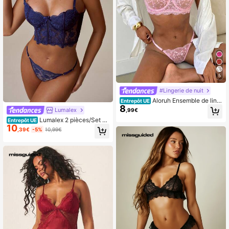
5
#Lingerie de nuit
Aloruh Ensemble de ling
Entrepôt UE
8
erie transparent avec broderie feuill
Lumalex
,99€
e à armature
Lumalex 2 pièces/Set En
Entrepôt UE
10
semble de lingerie blanche romanti
,39€
-5%
10,99€
que longue pour femmes