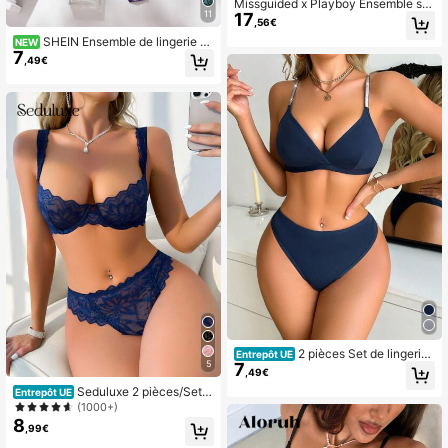
Missguided x Playboy Ensemble so
11
17
utien-gorge et string en maille impri
,56€
mé léopard avec logo en strass et d
SHEIN Ensemble de lingerie 2
NEW
étails de bordure rouge
7
pièces rouge rose, style mature et s
,49€
exy, avec patchwork en dentelle
2 pièces Set de lingerie
Entrepôt UE
5
7
pour femmes, soutien-gorge sans ar
,49€
mature avec bretelles scintillantes
Seduluxe 2 pièces/Set E
Entrepôt UE
nsemble de lingerie sexy en dentell
(1000+)
e confortable pour femmes
8
,99€