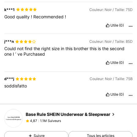
k***1
Couleur: Noir / Taille: 75D
Good
quality
!
Recommended
!
Utile
(0)
j***n
Couleur: Noir / Taille: 85D
Could
not
find
the
right
size
in
this
brother
this
is
the
second
one
I
’
ve
Purchased
Utile
(0)
d***j
Couleur: Noir / Taille: 75B
soddisfatto
Utile
(0)
1.1M Suiveurs
4,87
Base Rule SHEIN Underwear & Sleepwear
1.1M Suiveurs
4,87
3***6
est en train de naviguer
1.1M Suiveurs
4,87
Suivre
Tous les articles
1.1M Suiveurs
4,87