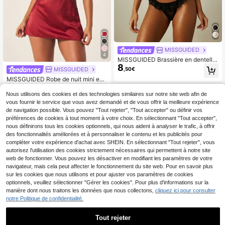
MISSGUIDED
4
MISSGUIDED Brassière en dentelle
8
florale transparente avec ourlet à v
MISSGUIDED
,50€
olants festonnés et bretelles spagh
MISSGUIDED Robe de nuit mini en
etti réglables Lingerie Saint-Valenti
9
satin avec bordure en dentelle délic
n
,40€
ate, décolleté en V profond, lingerie,
Nous utilisons des cookies et des technologies similaires sur notre site web afin de
nuisette intime
vous fournir le service que vous avez demandé et de vous offrir la meilleure expérience
de navigation possible. Vous pouvez "Tout rejeter", "Tout accepter" ou définir vos
préférences de cookies à tout moment à votre choix. En sélectionnant "Tout accepter",
nous définirons tous les cookies optionnels, qui nous aident à analyser le trafic, à offrir
des fonctionnalités améliorées et à personnaliser le contenu et les publicités pour
compléter votre expérience d'achat avec SHEIN. En sélectionnant "Tout rejeter", vous
autorisez l'utilisation des cookies strictement nécessaires qui permettent à notre site
web de fonctionner. Vous pouvez les désactiver en modifiant les paramètres de votre
navigateur, mais cela peut affecter le fonctionnement du site web. Pour en savoir plus
sur les cookies que nous utilisons et pour ajuster vos paramètres de cookies
optionnels, veuillez sélectionner "Gérer les cookies". Pour plus d'informations sur la
manière dont nous traitons les données que nous collectons,
cliquez ici pour consulter
notre Politique de confidentialité.
Tout rejeter