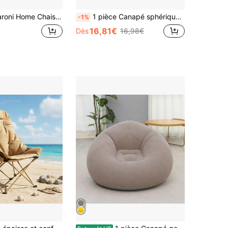
iante de plage, chaise de plage ou de camping en toile, chaise d'extérieur avec accoudoirs, colorée 52x44x76 cm, lot de 1, lot de 2, lot de 4, noire, bleue, jaune, fuchsia
1 pièce Canapé sphérique pliable gonflable, canapé gonflable thème football, chaise d'intérieur/extérieur de loisirs, accessoire photo, style aléatoire, canapé de voyage, chaise de camping, cadeau
-1%
16,81€
Dès
16,98€