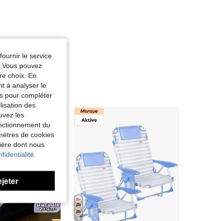
fournir le service
e. Vous pouvez
re choix. En
nt à analyser le
tés pour compléter
lisation des
uvez les
fonctionnement du
amètres de cookies
nière dont nous
fidentialité.
ejeter
4