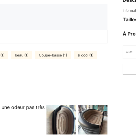
Descr
Informat
Taill
À Pr
(1)
beau (1)
Coupe-basse (1)
si cool (1)
 une odeur pas très