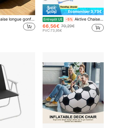
Économiser 3,73€
Coussin de chaise longue gonflable portable et pliable, convient pour les salons et les chambres à coucher.
Aktive Chaise de plage à 4 positions avec coussin et porte-gobelet
Entrepôt UE
-5%
66,56€
70,29€
PVC:
73,95€