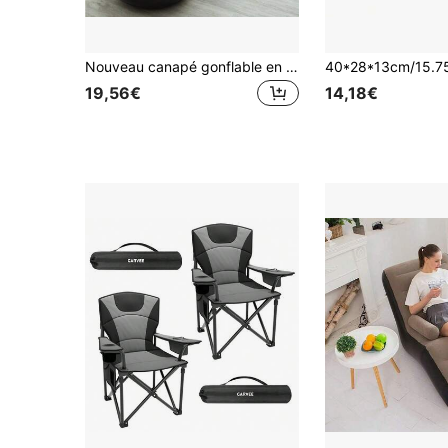
Nouveau canapé gonflable en peluche pour les personnes avachies, canapé-lit pliable avec repose-pieds, chaise longue d'extérieur pratique avec banc à pieds, à la mode, pour le camping
19,56€
14,18€