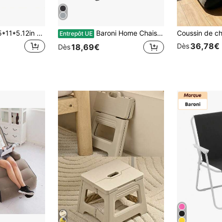
40*28*13cm/15.75*11*5.12in Mini table de camping, ultra-légère, portable, en alliage d'aluminium, table d'extérieur, pliable, table pliante, convient pour le camping en sac à dos, le pique-nique, le barbecue
Baroni Home Chaise de Camping Pliante pour Extérieur Jardin, Chaise de Camping Portable Pliante, Siège de Camping et de Pêche avec Porte-Gobelet, Lot de 1, 2 ou 4, Couleur Noir, Gris, Vert, 50x50x80 cm
Entrepôt UE
36,78€
Dès
18,69€
Dès