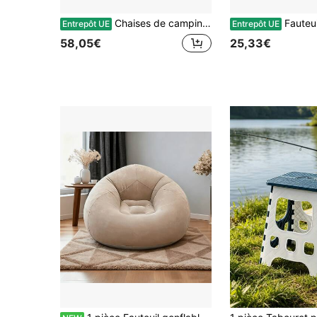
Chaises de camping pliantes extra larges (64 cm) avec dossier rembourré haut, supportent jusqu'à 200 kg, confort idéal et transport facile – Parfaites pour le camping, la pêche, le jardin, la plage, le balcon – Lot de 2
Fauteuil gonflable en forme de S, canapé designer unique bon marché, canapé Divano paresseux pour l'ameub
Entrepôt UE
Entrepôt UE
58,05€
25,33€