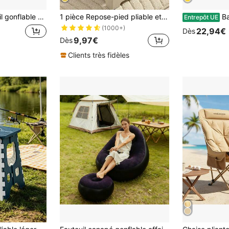
lement de la maison, nouveau canapé paresseux gonflable, fauteuil de jardin floqué, lit de sieste portable, chaise longue créative en forme de S, cadeau pour studio photo
1 pièce Repose-pied pliable et léger - Solide et durable, réglable en hauteur, convient pour la maison, la cuisine, la salle de bain, la pêche et les aventures en plein air - Anti-dérapant, facile à ranger, gain de place
Baroni Home Chaise pl
Entrepôt UE
(1000+)
22,94€
Dès
9,97€
Dès
Clients très fidèles