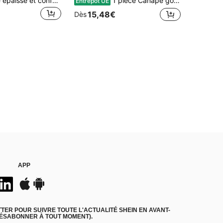
Chaise pliante épaisse et confortable pour l'extérieur - Siège de camping élégant beige avec coussin amovible et poche de rangement, chaise légère et portable pour patio, barbecue, pelouse, voyage et loisirs
1 pièce Canapé gonflable, fauteuil pouf gonflable, chaise de loisirs pliable pour l'extérieur (couleur du bas gris et noir envoyés aléatoirement, convient pour le camping en plein air, l'extérieur, la chaise, le canapé, la Coupe du Monde, veuillez vérifier la taille avant l'achat)
Entrepôt UE
15,48€
Dès
APP
ER POUR SUIVRE TOUTE L'ACTUALITÉ SHEIN EN AVANT-
DÉSABONNER À TOUT MOMENT).