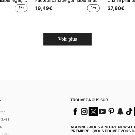
1 pièce Tabouret pliable léger, petit tabouret portable avec poignée, chaise compacte ultra-fine, siège robuste, convient pour la salle de bain, la cuisine, la maison, le camping en plein air, la randonnée, la pêche, le barbecue, les voyages, le jardinage, le pique-nique, l'attente en file, les événements sportifs, cadeau pour la fête des pères pour adultes, tabouret en plastique gain de place
Fauteuil canapé gonflable affaissé en PVC floqué pliable avec insert de déjeuner, ensemble de chaise de loisirs pour le camping
19,49€
27,80€
Voir plus
&
TROUVEZ-NOUS SUR
ter
 taxes
s
ABONNEZ-VOUS À NOTRE NEWSLETT
PREMIÈRE ! (VOUS POUVEZ VOUS 
uestions