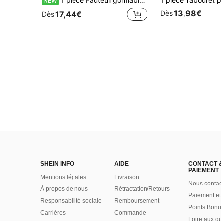
1 pièce Fauteuil gonflable large et souple, fauteuil lounge en PVC floqué épais, équipement de camping extérieur, pique-nique, parc, salon, dortoir, siège individuel, facile à gonfler et à dégonfler
NEW
13,98€
Dès
17,44€
Dès
SHEIN INFO
AIDE
CONTACT 
PAIEMENT
Mentions légales
Livraison
Nous contac
À propos de nous
Rétractation/Retours
Paiement et
Responsabilité sociale
Remboursement
Points Bonu
Carrières
Commande
Foire aux q