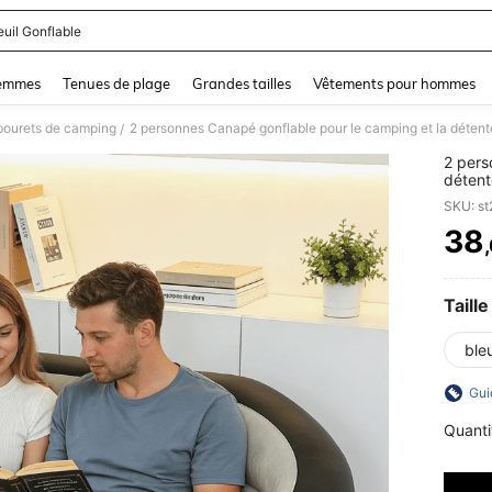
euil Gonflable
and down arrow keys to navigate search Dernière recherche and Rechercher et Tr
femmes
Tenues de plage
Grandes tailles
Vêtements pour hommes
bourets de camping
/
2 pers
détent
facile 
SKU: s
pelous
38
PR
Taille
ble
Gui
Quanti