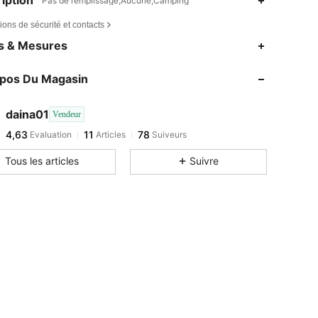
iption
Pas de remplissage,Aucune,Camping
ions de sécurité et contacts
es & Mesures
opos Du Magasin
daina01
Vendeur
4,63
11
78
Evaluation
Articles
Suiveurs
Tous les articles
Suivre