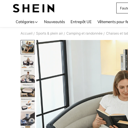
Faut
Use up 
Catégories
Nouveautés
Entrepôt UE
Vêtements pour 
Accueil
Sports & plein air
Camping et randonnée
Chaises et ta
/
/
/