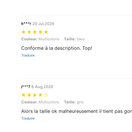
b***r
20 Jul,2026
Couleur: Multicolore, Taille: bleu
Couleur:
Multicolore
Taille:
bleu
Conforme à la description. Top!
Traduire
j***7
6 Aug,2026
Couleur: Multicolore, Taille: gris
Couleur:
Multicolore
Taille:
gris
Alors la taille ok malheureusement il tient pas gon
Traduire