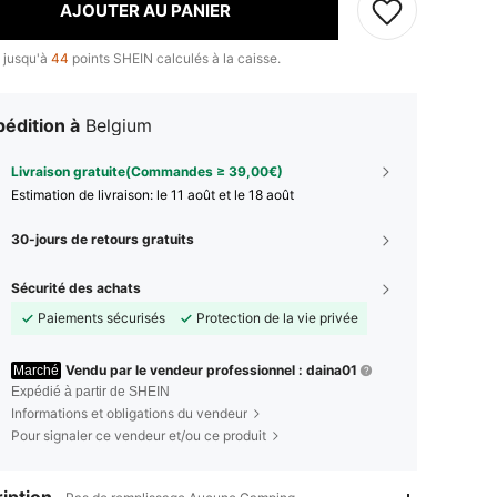
AJOUTER AU PANIER
 jusqu'à
44
points SHEIN calculés à la caisse.
édition à
Belgium
Livraison gratuite(Commandes ≥ 39,00€)
Estimation de livraison:
le 11 août et le 18 août
30-jours de retours gratuits
Sécurité des achats
Paiements sécurisés
Protection de la vie privée
Vendu par le vendeur professionnel : daina01
Marché
Expédié à partir de SHEIN
Informations et obligations du vendeur
Pour signaler ce vendeur et/ou ce produit