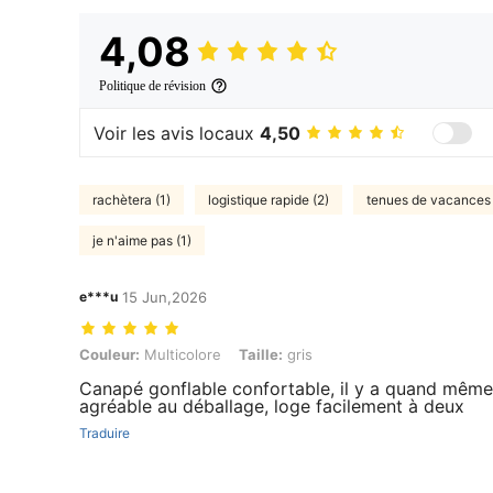
4,08
Politique de révision
Voir les avis locaux
4,50
rachètera (1)
logistique rapide (2)
tenues de vacances 
je n'aime pas (1)
e***u
15 Jun,2026
Couleur: Multicolore, Taille: gris
Couleur:
Multicolore
Taille:
gris
Canapé gonflable confortable, il y a quand même
agréable au déballage, loge facilement à deux
Traduire