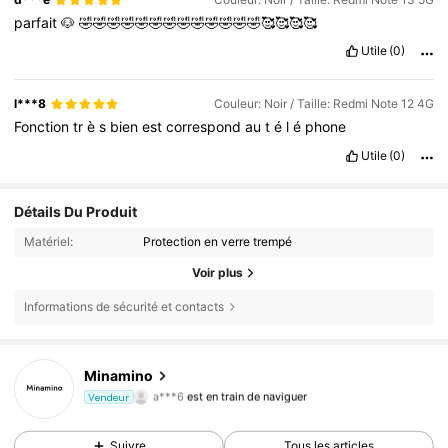
parfait
🐶
🤣🤣🤣🤣🤣🤣🤣🤣🤣🤣🤣🤣🤣🥰🥰🥰🥰
Utile
(0)
l***8
Couleur: Noir / Taille: Redmi Note 12 4G
Fonction
tr
è
s
bien
est
correspond
au
t
é
l
é
phone
Utile
(0)
Détails Du Produit
Matériel:
Protection en verre trempé
Voir plus
Informations de sécurité et contacts
239 Suiveurs
4,80
Minamino
a***6
est en train de naviguer
Vendeur
239 Suiveurs
4,80
Suivre
Tous les articles