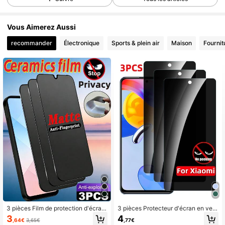
Vous Aimerez Aussi
recommander
Électronique
Sports & plein air
Maison
Fournit
3 pièces Film de protection d'écran
3 pièces Protecteur d'écran en verr
de téléphone en céramique mate an
e trempé, compatible avec Xiaomi R
3
4
,64€
3,65€
,77€
ti-espionnage, anti-éblouissement
edmi, anti-rayures, surface lisse, ins