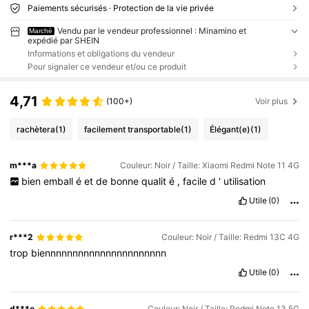
Paiements sécurisés · Protection de la vie privée
Vendu par le vendeur professionnel : Minamino et
Marché
expédié par SHEIN
Informations et obligations du vendeur
Pour signaler ce vendeur et/ou ce produit
4,71
(100+)
Voir plus
rachètera
(1)
facilement transportable
(1)
Élégant(e)
(1)
m***a
Couleur: Noir / Taille: Xiaomi Redmi Note 11 4G
bien
emball
é
et
de
bonne
qualit
é
,
facile
d
'
utilisation
Utile
(0)
r***2
Couleur: Noir / Taille: Redmi 13C 4G
trop
biennnnnnnnnnnnnnnnnnnnnn
Utile
(0)
d***e
Couleur: Noir / Taille: Redmi Note 13 5G