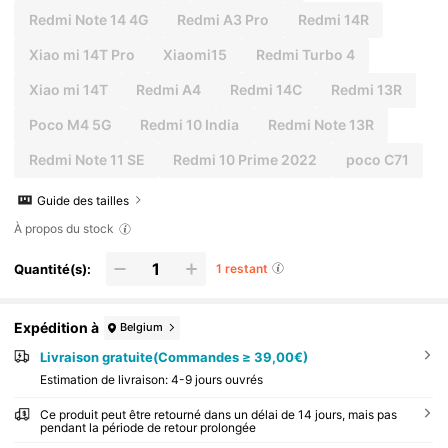
Redmi Note 14 4G
Redmi A3 Pro
Redmi 14R
Xiao mi 14T Pro
Xiaomi15
Redmi Turbo 4
Xiao mi 14T
Redmi A4
Redmi 14C
Redmi 13R
Poco M4 5G
Redmi 10 India
Redmi Note 13R
Redmi Note 11 SE
Redmi 10 Prime 2022
poco C71
Guide des tailles
À propos du stock
Quantité(s):
1 restant
Expédition à
Belgium
Livraison gratuite(Commandes ≥ 39,00€)
Estimation de livraison:
4-9 jours ouvrés
Ce produit peut être retourné dans un délai de 14 jours, mais pas
pendant la période de retour prolongée