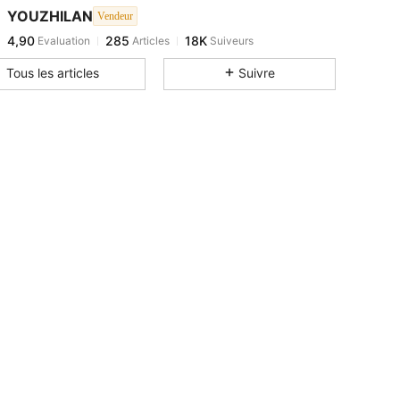
4,90
285
18K
YOUZHILAN
Vendeur
4,90
285
18K
Evaluation
Articles
Suiveurs
s***4
est en train de naviguer
4,90
285
18K
Tous les articles
Suivre
4,90
285
18K
4,90
285
18K