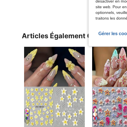
Voir Plus D
désactiver en mod
site web. Pour en
optionnels, veuil
traitons les donn
Gérer les coo
Articles Également Consultés
10
19