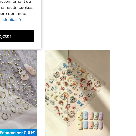
fonctionnement du
amètres de cookies
nière dont nous
fidentialité.
ejeter
Économiser 0,01€