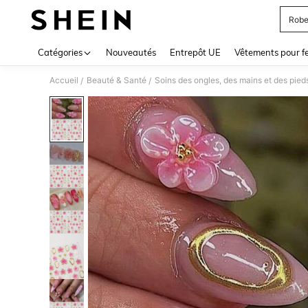
Robe
Use up 
Catégories
Nouveautés
Entrepôt UE
Vêtements pour 
Accueil
Beauté & Santé
Soins des ongles, des mains et des pied
/
/