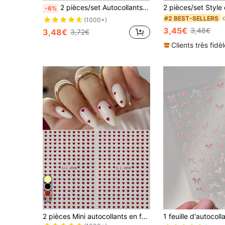
2 pièces/set Autocollants d'ongles 3D à motif floral d'été, vagues d'eau, fleurs jaunes et plumes. Modelage doux et embossage 5D. Décoration d'ongles DIY pour vacances et mariage
-6%
#2 BEST-SELLERS
(1000+)
3,45€
3,48€
3,48€
3,72€
Clients très fidè
11
de Autocollants Nail Art 2D Autocollants de décora
#4 BEST-SELLERS
2 pièces Mini autocollants en forme de cœur rouge pour nail art, décalcomanies pour ongles de la Saint-Valentin, fournitures pour ongles du Nouvel An, décoration de bijoux pour ongles DIY
(1000+)