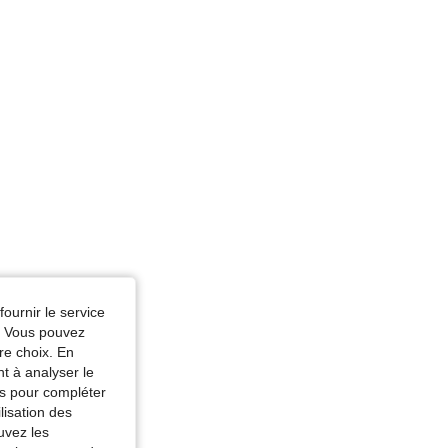
fournir le service
e. Vous pouvez
re choix. En
nt à analyser le
tés pour compléter
lisation des
uvez les