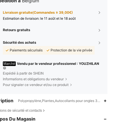
édition à
Belgium
Livraison gratuite(Commandes ≥ 39,00€)
Estimation de livraison:
le 11 août et le 18 août
Retours gratuits
Sécurité des achats
Paiements sécurisés
Protection de la vie privée
Vendu par le vendeur professionnel : YOUZHILAN
Marché
Expédié à partir de SHEIN
Informations et obligations du vendeur
Pour signaler ce vendeur et/ou ce produit
iption
Polypropylène,Plantes,Autocollants pour ongles 3D/5D.
4,90
285
18K
ions de sécurité et contacts
4,90
285
18K
opos Du Magasin
4,90
285
18K