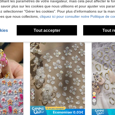
'avis
ifiant les paramètres de votre navigateur, mais cela peut affecter le 
 savoir plus sur les cookies que nous utilisons et pour ajuster vos par
lez sélectionner "Gérer les cookies". Pour plus d'informations sur la ma
ées que nous collectons,
cliquez ici pour consulter notre Politique de con
kies
Tout accepter
Tout r
13
5
Économiser 0,03€