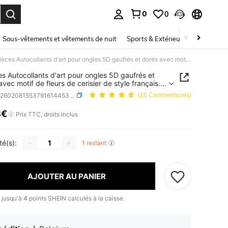
0
0
ouver. Press Enter to select.
Sous-vêtements et vêtements de nuit
Sports & Extérieur
Enfants
2 pièces Autocollants d'art pour ongles 5D gaufrés et dorés avec motif de fleurs de cerisier de style français. Fleurs tropicales et pétales pour la décoration des ongles et la manucure
es Autocollants d'art pour ongles 5D gaufrés et
avec motif de fleurs de cerisier de style français.
 tropicales et pétales pour la décoration des
SKU: sb260208155379161445394
(16 Commentaires)
 et la manucure
8€
ICE AND AVAILABILITY
Prix TTC, droits inclus
té(s):
1 restant
AJOUTER AU PANIER
 jusqu'à
4
points SHEIN calculés à la caisse.