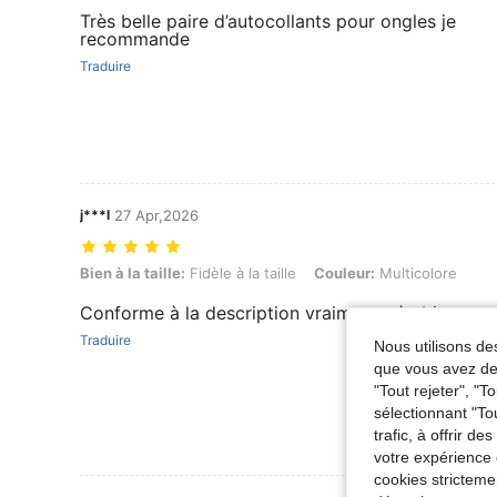
Très belle paire d’autocollants pour ongles je
recommande
Traduire
j***l
27 Apr,2026
Bien à la taille: Fidèle à la taille, Couleur: Multicolore
Bien à la taille:
Fidèle à la taille
Couleur:
Multicolore
Conforme à la description vraiment très bien
Traduire
Nous utilisons des
que vous avez dem
"Tout rejeter", "
sélectionnant "To
trafic, à offrir d
votre expérience 
cookies stricteme