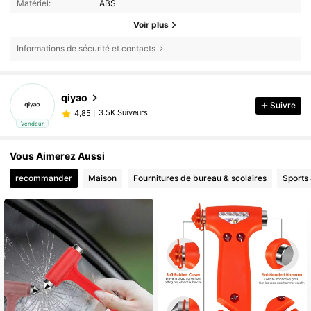
Matériel:
ABS
Voir plus
Informations de sécurité et contacts
qiyao
Suivre
3.5K Suiveurs
4,85
Vendeur
Vous Aimerez Aussi
recommander
Maison
Fournitures de bureau & scolaires
Sports 