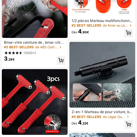
1/2 pièces Marteau multifonctionnel
de secours automobile 2-en-1 Mart
#2 BEST-SELLERS
de Acier au carbone Outils à main
eau d'évasion Brise-vitre
4
Dès
,90€
Brise-vitre ceinture de , brise-vitre
mini 2 en 1, coupe-ceinture de , pou
#2 BEST-SELLERS
de ABS Outils à main
r la terre et sous l'eau, outils pour ho
(1000+)
mmes
3
,28€
2-en-1 Marteau de pour voiture, bri
se-vitre, outil d'urgence pour s'éch
#5 BEST-SELLERS
de Léger Outils à main
apper
4
Dès
,22€