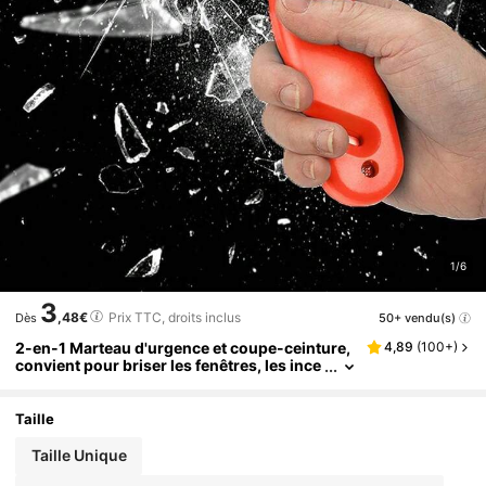
1/6
3
,48€
Prix TTC, droits inclus
50+ vendu(s)
Dès
2-en-1 Marteau d'urgence et coupe-ceinture,
4,89
(
100+
)
convient pour briser les fenêtres, les ince
ndies, les secours (style aléatoire expédi
é)
Taille
Taille Unique