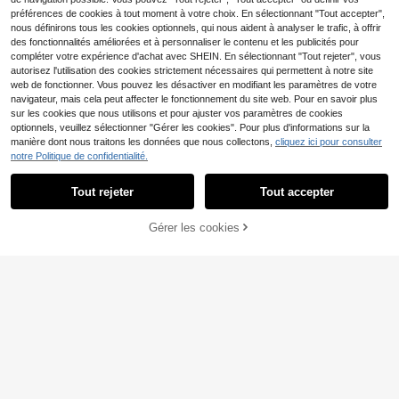
- 1 pièce Crochet disponible séparé
préférences de cookies à tout moment à votre choix. En sélectionnant "Tout accepter",
ment pour le rangement
nous définirons tous les cookies optionnels, qui nous aident à analyser le trafic, à offrir
des fonctionnalités améliorées et à personnaliser le contenu et les publicités pour
compléter votre expérience d'achat avec SHEIN. En sélectionnant "Tout rejeter", vous
autorisez l'utilisation des cookies strictement nécessaires qui permettent à notre site
web de fonctionner. Vous pouvez les désactiver en modifiant les paramètres de votre
navigateur, mais cela peut affecter le fonctionnement du site web. Pour en savoir plus
sur les cookies que nous utilisons et pour ajuster vos paramètres de cookies
Mini maillet multifonctionnel en cao
optionnels, veuillez sélectionner "Gérer les cookies". Pour plus d'informations sur la
3
utchouc, construction en caoutcho
,68€
-2%
3,77€
manière dont nous traitons les données que nous collectons,
cliquez ici pour consulter
uc durable, sert de marteau d'install
notre Politique de confidentialité.
ation et de petit marteau-pilon, peut
être utilisé comme marteau cadeau,
n'endommage pas les surfaces, poi
Tout rejeter
Tout accepter
gnée ergonomique pour une utilisati
on facile, convient à de multiples sc
6 pièces Pinces de métier couleur
énarios, portable et facile à ranger,
Gérer les cookies
AJOUTER AU PANIER
macaron, outils de précision en acie
#1 BEST-SELLERS
de Acier inoxydable Pince à épiler
outil pratique pour la maison et le tr
r inoxydable pour le scrapbooking, l
avail
(1000+)
a nail art, les autocollants et le DIY,
2
sans électricité, sans odeur, couleur
Dès
,98€
s mixtes