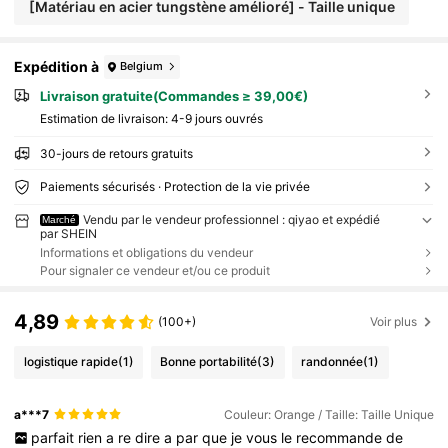
[Matériau en acier tungstène amélioré] - Taille unique
Expédition à
Belgium
Livraison gratuite(Commandes ≥ 39,00€)
Estimation de livraison:
4-9 jours ouvrés
30-jours de retours gratuits
Paiements sécurisés · Protection de la vie privée
Vendu par le vendeur professionnel : qiyao et expédié
Marché
par SHEIN
Informations et obligations du vendeur
Pour signaler ce vendeur et/ou ce produit
4,89
(100+)
Voir plus
logistique rapide
(1)
Bonne portabilité
(3)
randonnée
(1)
a***7
Couleur: Orange / Taille: Taille Unique
parfait
rien
a
re
dire
a
par
que
je
vous
le
recommande
de