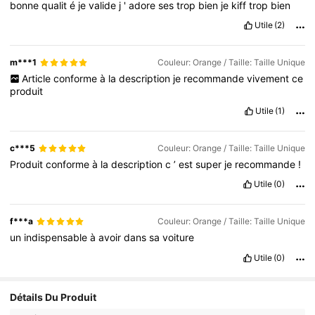
bonne
qualit
é
je
valide
j
'
adore
ses
trop
bien
je
kiff
trop
bien
Utile
(2)
m***1
Couleur: Orange / Taille: Taille Unique
Article
conforme
à
la
description
je
recommande
vivement
ce
produit
Utile
(1)
c***5
Couleur: Orange / Taille: Taille Unique
Produit
conforme
à
la
description
c
’
est
super
je
recommande
!
Utile
(0)
f***a
Couleur: Orange / Taille: Taille Unique
un
indispensable
à
avoir
dans
sa
voiture
Utile
(0)
Détails Du Produit