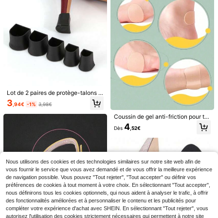
4
pulaire, idées de cadeaux d'access
,93€
4,94€
les voyages, la maison, le bureau,
chaussures, idée cadeau d'accesso
mmes.
oires de chaussures
l'école et plus encore
ires pour chaussures
Lot de 2 paires de protège-talons h
Économiser 0,01€
auts, antidérapants et résistants à
3
,94€
-1%
3,98€
l'usure, à la mode et durables, antib
1 paire d'autocollants po
Entrepôt UE
ruit, pour mariages, bureaux et fête
4
ur talons - Anti-chute, Anti-usure, R
Coussin de gel anti-friction pour tal
3
s.
Dès
,72€
3,73€
étrécit d'une demi-taille les talons -
ons hauts, chaussures , couvre-ort
4
Protections de talons en
Entrepôt UE
Convient pour les talons hauts - Po
Dès
,52€
eils, protecteur de cheville invisible
silicone professionnelles pour talon
4
ur femmes - Cadeau parfait pour les
contre les ampoules, découpable, p
,24€
s hauts, coussinets de talons antidé
amateurs de chaussures, très popul
our femmes à talons hauts, escarpi
rapants pour chaussures de danse,
aire, idées de cadeaux d'accessoire
ns, accessoires de chaussures pour
convenant aux sandales et escarpi
s de chaussures
femmes et hommes
ns pour femmes, accessoires de ch
Nous utilisons des cookies et des technologies similaires sur notre site web afin de
aussures, idée cadeau
vous fournir le service que vous avez demandé et de vous offrir la meilleure expérience
de navigation possible. Vous pouvez "Tout rejeter", "Tout accepter" ou définir vos
préférences de cookies à tout moment à votre choix. En sélectionnant "Tout accepter",
nous définirons tous les cookies optionnels, qui nous aident à analyser le trafic, à offrir
des fonctionnalités améliorées et à personnaliser le contenu et les publicités pour
compléter votre expérience d'achat avec SHEIN. En sélectionnant "Tout rejeter", vous
autorisez l'utilisation des cookies strictement nécessaires qui permettent à notre site