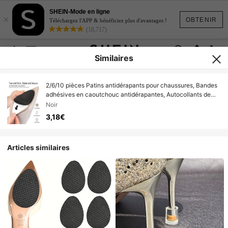
SHEIN-Mode en ligne
×
OBTENIR
Téléchargez l'APP & bénéficiez plus d'avantages !
(18,717)
Similaires
2/6/10 pièces Patins antidérapants pour chaussures, Bandes
adhésives en caoutchouc antidérapantes, Autocollants de
protection de semelle pour talons hauts
Noir
3,18€
Articles similaires