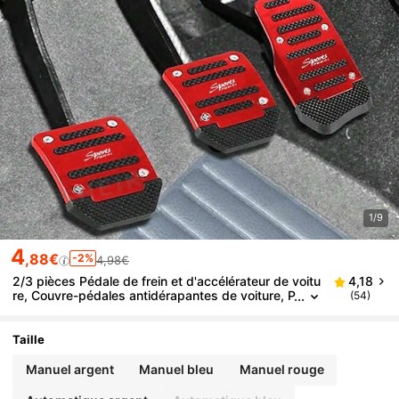
1/9
4
,88€
-2%
4,98€
2/3 pièces Pédale de frein et d'accélérateur de voitu
4,18
re, Couvre-pédales antidérapantes de voiture, P
(54)
édale de frein et d'accélérateur manuelle/autom
atique, Accessoires de voiture
Taille
Manuel argent
Manuel bleu
Manuel rouge