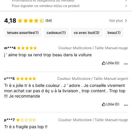
Informations et obligations du vendeur
Pour signaler ce vendeur et/ou ce produit
4,18
(54)
Voir plus
tenues assorties
(1)
cadeaux
(1)
va avec tout
(3)
beau
(1)
m***4
Couleur: Multicolore / Taille: Manuel rouge
j
’
aime
trop
sa
rend
trop
beau
dans
la
voiture
Utile
(0)
c***5
Couleur: Multicolore / Taille: Manuel argent
Tr
è
s
jolie
tr
è
s
belle
couleur
.
J
'
adore
.
Je
conseille
vivement
mon
achat
car
pas
d
éç
u
à
la
livraison
,
trop
content
.
Trop
top
!!!
Je
recommande
Utile
(0)
p***7
Couleur: Multicolore / Taille: Manuel rouge
Tr
è
s
fragile
pas
top
!!