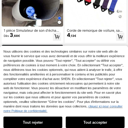
1 pièce Simulateur de son d'échapp
Corde de remorque de voiture, sang
3
4
ement de voiture turbo bleu de taille
le, crochet de décoration de pare-c
Dès
,68€
,13€
moyenne, convient aux moteurs de
hocs, banderole, accessoires extéri
1,6 L à 2,0 L, générateur de bruit de
eurs pour la modification de remorq
soupape d'échappement en alumini
uage
um pour moto, camion, voiture, SUV
Nous utilisons des cookies et des technologies similaires sur notre site web afin de
- Accessoire de style automobile, fa
vous fournir le service que vous avez demandé et de vous offrir la meilleure expérience
rce d'Halloween, cadeau de Noël, a
de navigation possible. Vous pouvez "Tout rejeter", "Tout accepter" ou définir vos
mélioration durable de la modificati
préférences de cookies à tout moment à votre choix. En sélectionnant "Tout accepter",
on de voiture, amélioration du son
nous définirons tous les cookies optionnels, qui nous aident à analyser le trafic, à offrir
d'échappement
des fonctionnalités améliorées et à personnaliser le contenu et les publicités pour
compléter votre expérience d'achat avec SHEIN. En sélectionnant "Tout rejeter", vous
autorisez l'utilisation des cookies strictement nécessaires qui permettent à notre site
web de fonctionner. Vous pouvez les désactiver en modifiant les paramètres de votre
navigateur, mais cela peut affecter le fonctionnement du site web. Pour en savoir plus
sur les cookies que nous utilisons et pour ajuster vos paramètres de cookies
optionnels, veuillez sélectionner "Gérer les cookies". Pour plus d'informations sur la
manière dont nous traitons les données que nous collectons,
cliquez ici pour consulter
notre Politique de confidentialité.
Tout rejeter
Tout accepter