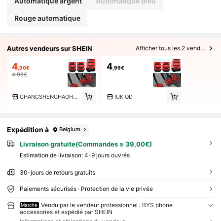
Automatique argent
Automatique bleu
Rouge automatique
Autres vendeurs sur SHEIN
Afficher tous les 2 vendeurs
4
4
,90€
,99€
4,98€
CHANGSHENGHAOHUO
IUK QD
Expédition à
Belgium
Livraison gratuite(Commandes ≥ 39,00€)
Estimation de livraison:
4-9 jours ouvrés
30-jours de retours gratuits
Paiements sécurisés · Protection de la vie privée
Vendu par le vendeur professionnel : BYS phone
Marché
accessories et expédié par SHEIN