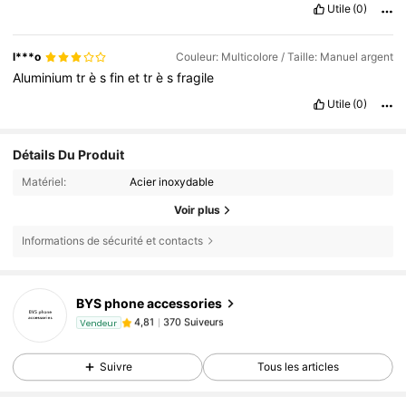
Utile
(0)
l***o
Couleur: Multicolore / Taille: Manuel argent
Aluminium
tr
è
s
fin
et
tr
è
s
fragile
Utile
(0)
Détails Du Produit
Matériel:
Acier inoxydable
Voir plus
Informations de sécurité et contacts
BYS phone accessories
370 Suiveurs
4,81
Vendeur
f***e
est en train de naviguer
370 Suiveurs
4,81
Suivre
Tous les articles